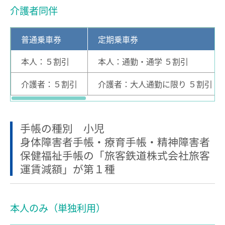
介護者同伴
運賃のご案内
普通乗車券
特別車両券（ミューチケット）
入場券
特殊割引回数券
乗継ミューチケット
普通乗車券
定期乗車券
乗車券の正しいご利用方法
定期乗車券
特別車両券の払いもどし
本人：５割引
本人：通勤・通学 ５割引
手回り品
名鉄定期券web予約サービス
介護者：５割引
介護者：大人通勤に限り ５割引［
SFパノラマカードの払いもどし
団体乗車券
タッチ決済・QR
障害者割引および学生割引
手帳の種別 小児
manaca
きっぷの変更・交換
身体障害者手帳・療育手帳・精神障害者
運送約款
きっぷをなくした場合
保健福祉手帳の「旅客鉄道株式会社旅客
運賃減額」が第１種
きっぷの払いもどし
中部国際空港アクセス
空港アクセスのご案内
本人のみ（単独利用）
名鉄名古屋駅のりば案内