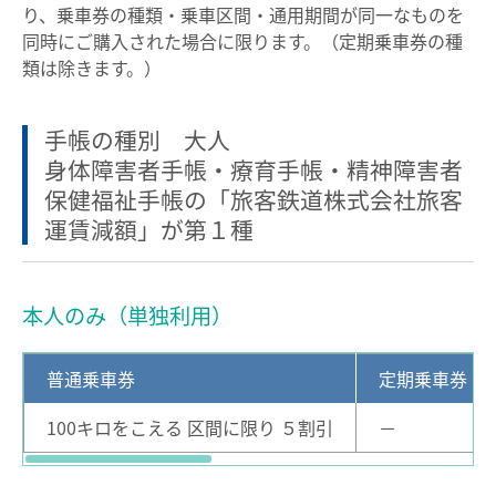
り、乗車券の種類・乗車区間・通用期間が同一なものを
設備・機器・車両等
同時にご購入された場合に限ります。（定期乗車券の種
特別車のご案内
類は除きます。）
主要駅構内図
手帳の種別 大人
バリアフリー情報
身体障害者手帳・療育手帳・精神障害者
自動券売機・精算機
保健福祉手帳の「旅客鉄道株式会社旅客
運賃減額」が第１種
駅集中管理システム
名鉄出札係員配置駅のご案内
線路の近接工事
本人のみ（単独利用）
用地境界
普通乗車券
定期乗車券
乗車券・運賃の案内
100キロをこえる 区間に限り ５割引
－
きっぷ
特別車両券（ミューチケット）
おとなとこども