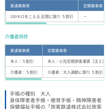
中部国際空港駅のりば案内
普通乗車券
定期乗車券
100キロをこえる 区間に限り ５割引
－
その他
遅延証明書
介護者同伴
列車運行に支障がある場合の取扱い
路線別時刻表
普通乗車券
定期乗車券
お客さまサービス向上に関する取り組み
本人：５割引
本人：小児定期旅客運賃［注２］
名古屋鉄道におけるマナー向上の取り組みについて
介護者：５割引
介護者：大人通勤に限り ５割引［
でんしゃ旅・おトクなきっぷ
手帳の種別 大人
ハイキング・巡拝
身体障害者手帳・療育手帳・精神障害者
保健福祉手帳の「旅客鉄道株式会社旅客
ハイキング・巡拝トップ
沿線情報