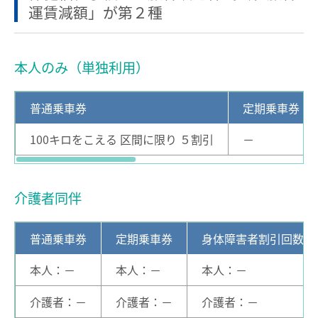
運賃減額」が第２種
電車沿線ハイキング
お知らせ一覧
歩いて巡拝（まいる）知多四国
本人のみ（単独利用）
よくあるご質問
お問い合わせ
普通乗車券
定期乗車券
企業情報
100キロをこえる 区間に限り ５割引
－
サステナビリティ
IR情報
介護者同伴
採用情報
普通乗車券
定期乗車券
身体障害者割引回数券
manaca
本人：－
本人：－
本人：－
名鉄ミューズポイント
manacaトップ
介護者：－
介護者：－
介護者：－