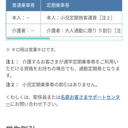
鉄道での使い方
普通乗車券
定期乗車券
鉄道の運賃計算
本人：－
本人：小児定期旅客運賃［注２］
きっぷを購入する
介護者：－
介護者：大人通勤に限り ５割引［注１
特殊な改札口のご利用方法
※
キロ程は営業キロです。
バスで使う
注１：
介護するお客さまが通学定期乗車券をご利用い
バスでの使い方
ただける資格をお持ちの場合でも、通勤定期券となりま
バスの運賃計算
す。
注２：
小児定期乗車券の割引はありません。
鉄道・バス共通情報
くわしくは、駅係員または
名鉄お客さまサポートセンタ
おトクな乗継割引
ー
にお問い合わせ下さい。
manacaマイレージポイント
manacaの安心機能