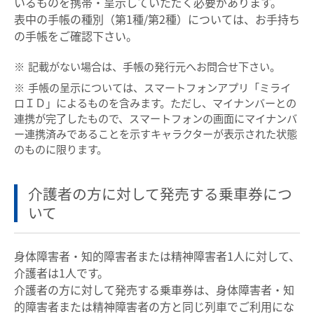
いるものを携帯・呈示していただく必要があります。
表中の手帳の種別（第1種/第2種）については、お手持ち
臨時列車情報
の手帳をご確認下さい。
※
記載がない場合は、手帳の発行元へお問合せ下さい。
路線・駅情報
※
手帳の呈示については、スマートフォンアプリ「ミライ
名古屋本線
豊川線
ロＩＤ」によるものを含みます。ただし、マイナンバーとの
連携が完了したもので、スマートフォンの画面にマイナンバ
西尾線・蒲郡線
三河線（知立～碧南）
ー連携済みであることを示すキャラクターが表示された状態
のものに限ります。
三河線（知立～猿投）
豊田線
常滑線・空港線
築港線
介護者の方に対して発売する乗車券につ
河和線・知多新線
津島線・尾西線
いて
竹鼻線・羽島線
犬山線
身体障害者・知的障害者または精神障害者1人に対して、
広見線
小牧線
介護者は1人です。
各務原線
瀬戸線
介護者の方に対して発売する乗車券は、身体障害者・知
的障害者または精神障害者の方と同じ列車でご利用にな