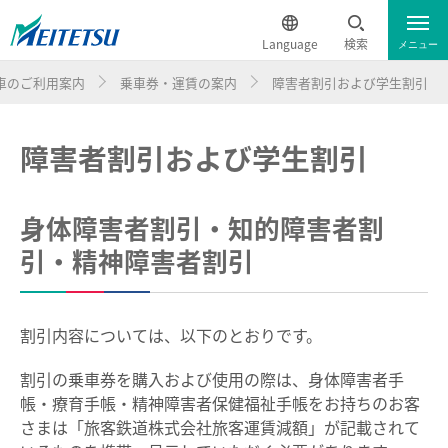
Language
検索
メニュー
車のご利用案内
乗車券・運賃の案内
障害者割引および学生割引
運行情報
遅延証明書
English
障害者割引および学生割引
電車のご利用案内
簡体中文
電車のご利用案内トップ
繁体中文
身体障害者割引・知的障害者割
引・精神障害者割引
ダイヤ・運賃
한국어
時刻表
ภาษาไทย
割引内容については、以下のとおりです。
割引の乗車券を購入および使用の際は、身体障害者手
特別車チケットレスサービス
帳・療育手帳・精神障害者保健福祉手帳をお持ちのお客
さまは「旅客鉄道株式会社旅客運賃減額」が記載されて
名鉄定期券web予約サービス