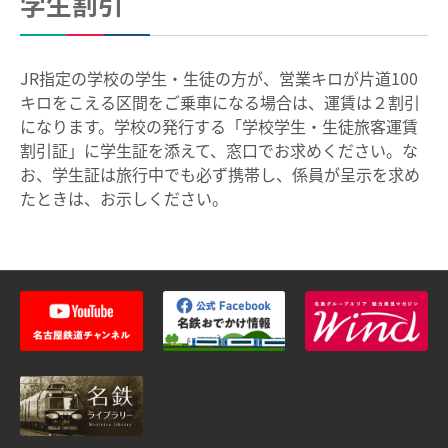
学生割引
全国相互利用サービス
ご利用の注意点
JR指定の学校の学生・生徒の方が、営業キロが片道100
お買い物で使う
キロをこえる区間をご乗車になる場合は、運賃は２割引
になります。学校の発行する「学校学生・生徒旅客運賃
ポイントサービス
割引証」に学生証を添えて、窓口でお求めください。な
お、学生証は旅行中でも必ず携帯し、係員が呈示を求め
こんなとき、どうするの？
たときは、お示しください。
紛失したとき
使えなくなったとき
券面文字が見えにくくなったとき
不要になったとき
利用履歴を確認したいとき
manacaのQ＆A