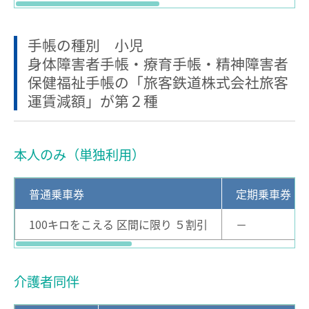
お買物＆フード
manacaとは？
manacaの特長
法人・店舗のお客様
手帳の種別 小児
身体障害者手帳・療育手帳・精神障害者
manacaの種類
名鉄グループ
保健福祉手帳の「旅客鉄道株式会社旅客
manacaを買う
運賃減額」が第２種
manacaを購入する
manaca定期券を購入する
本人のみ（単独利用）
manacaにチャージする
普通乗車券
定期乗車券
manaca取扱窓口
100キロをこえる 区間に限り ５割引
－
鉄道・バスで使う
ご利用いただけるエリア
介護者同伴
鉄道で使う