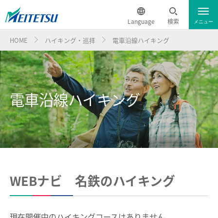
Language
検索
メニュー
HOME
ハイキング・巡拝
電車沿線ハイキング
運行情報
遅延証明書
English
電車のご利用案内
簡体中文
電車沿線ハイキング
電車のご利用案内トップ
繁体中文
でんしゃ旅・おトクなきっぷ
ダイヤ・運賃
한국어
ハイキング・巡拝
時刻表
ภาษาไทย
ハイキング・巡拝トップ
WEBナビ 名鉄のハイキング
特別車チケットレスサービス
電車沿線ハイキング
歩いて巡拝（まいる）知多四国
名鉄定期券web予約サービス
現在開催中のハイキングコースはありません。