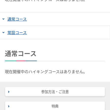
沿線情報
臨時列車情報
通常コース
お知らせ一覧
路線・駅情報
常設コース
名古屋本線
豊川線
よくあるご質問
お問い合わせ
西尾線・蒲郡線
三河線（知立～碧南）
通常コース
三河線（知立～猿投）
豊田線
企業情報
常滑線・空港線
築港線
サステナビリティ
現在開催中のハイキングコースはありません。
河和線・知多新線
津島線・尾西線
IR情報
竹鼻線・羽島線
犬山線
採用情報
広見線
小牧線
参加方法・ご注意
manaca
各務原線
瀬戸線
特典