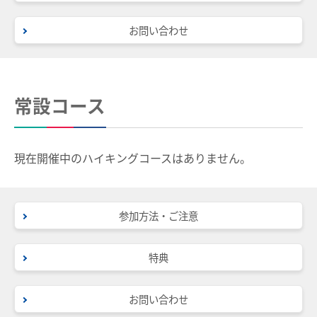
名鉄ミューズポイント
manacaトップ
設備・機器・車両等
お問い合わせ
お買物＆フード
manacaとは？
特別車のご案内
manacaの特長
主要駅構内図
法人・店舗のお客様
バリアフリー情報
manacaの種類
名鉄グループ
常設コース
自動券売機・精算機
manacaを買う
駅集中管理システム
manacaを購入する
現在開催中のハイキングコースはありません。
名鉄出札係員配置駅のご案内
manaca定期券を購入する
線路の近接工事
manacaにチャージする
参加方法・ご注意
用地境界
manaca取扱窓口
特典
乗車券・運賃の案内
鉄道・バスで使う
きっぷ
ご利用いただけるエリア
お問い合わせ
特別車両券（ミューチケット）
おとなとこども