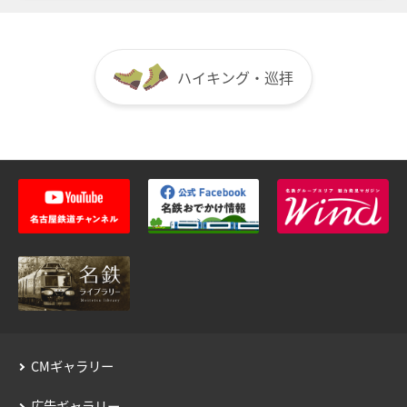
鉄道で使う
運賃のご案内
普通乗車券
特別車両券（ミューチケット）
鉄道での使い方
入場券
特殊割引回数券
乗継ミューチケット
ハイキング・巡拝
鉄道の運賃計算
乗車券の正しいご利用方法
定期乗車券
特別車両券の払いもどし
きっぷを購入する
手回り品
名鉄定期券web予約サービス
特殊な改札口のご利用方法
SFパノラマカードの払いもどし
団体乗車券
バスで使う
タッチ決済・QR
障害者割引および学生割引
バスでの使い方
manaca
きっぷの変更・交換
運送約款
きっぷをなくした場合
バスの運賃計算
きっぷの払いもどし
鉄道・バス共通情報
中部国際空港アクセス
おトクな乗継割引
空港アクセスのご案内
CMギャラリー
manacaマイレージポイント
名鉄名古屋駅のりば案内
広告ギャラリー