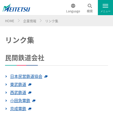
Language
検索
メニュー
HOME
企業情報
リンク集
会社情報
English
リンク集
会社概要
事業内容
簡体中文
沿革
鉄軌道事業
名鉄グループ
繁体中文
民間鉄道会社
名鉄グループ経営ビジョン
不動産事業
50音別リスト
ニュースリリース一覧
한국어
名鉄グループ経営ビジョンスローガン
日本民営鉄道協会
業種別リスト
ภาษาไทย
お知らせ一覧
経営計画
東武鉄道
西武鉄道
よくあるご質問
お問い合わせ
小田急電鉄
京成電鉄
HOME