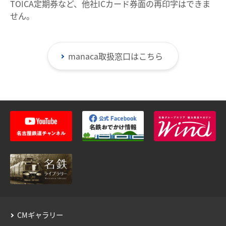
TOICA定期券など、他社ICカード券面の再印字はできま
設備・機器・車両等
せん。
特別車のご案内
主要駅構内図
manaca取扱窓口はこちら
バリアフリー情報
自動券売機・精算機
駅集中管理システム
名鉄出札係員配置駅のご案内
線路の近接工事
用地境界
乗車券・運賃の案内
きっぷ
CMギャラリー
特別車両券（ミューチケット）
おとなとこども