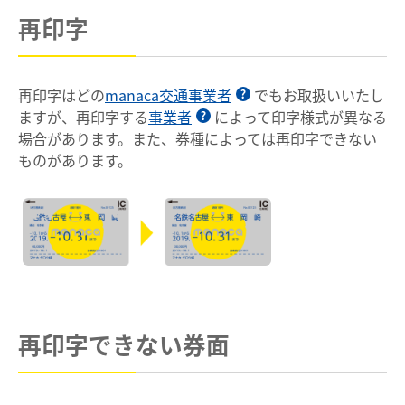
再印字
臨時列車情報
路線・駅情報
再印字はどの
manaca交通事業者
でもお取扱いいたし
ますが、再印字する
事業者
によって印字様式が異なる
名古屋本線
豊川線
場合があります。また、券種によっては再印字できない
西尾線・蒲郡線
三河線（知立～碧南）
ものがあります。
三河線（知立～猿投）
豊田線
常滑線・空港線
築港線
河和線・知多新線
津島線・尾西線
竹鼻線・羽島線
犬山線
広見線
小牧線
再印字できない券面
各務原線
瀬戸線