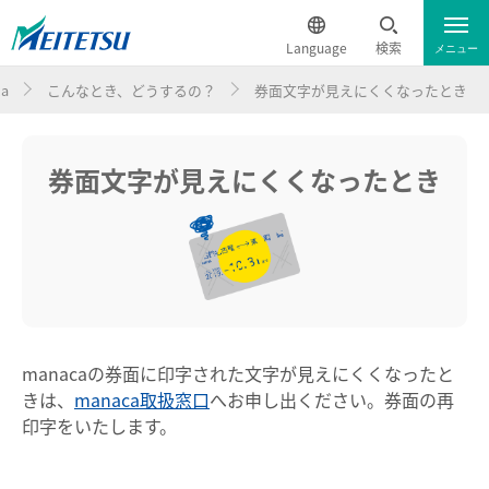
Language
検索
メニュー
a
こんなとき、どうするの？
券面文字が見えにくくなったとき
運行情報
遅延証明書
English
電車のご利用案内
簡体中文
券面文字が見えにくくなったとき
電車のご利用案内トップ
繁体中文
ダイヤ・運賃
한국어
時刻表
ภาษาไทย
manacaの券面に印字された文字が見えにくくなったと
きは、
manaca取扱窓口
へお申し出ください。券面の再
特別車チケットレスサービス
印字をいたします。
名鉄定期券web予約サービス