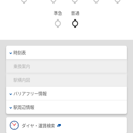
臨時列車情報
準急
普通
路線・駅情報
名古屋本線
豊川線
西尾線・蒲郡線
三河線（知立～碧南）
時刻表
三河線（知立～猿投）
豊田線
乗換案内
常滑線・空港線
築港線
駅構内図
河和線・知多新線
津島線・尾西線
バリアフリー情報
竹鼻線・羽島線
犬山線
駅周辺情報
広見線
小牧線
各務原線
瀬戸線
ダイヤ・運賃検索