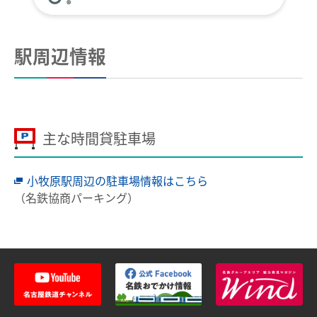
全国相互利用サービス
ご利用の注意点
駅周辺情報
お買い物で使う
ポイントサービス
こんなとき、どうするの？
主な時間貸駐車場
紛失したとき
小牧原駅周辺の駐車場情報はこちら
使えなくなったとき
（名鉄協商パーキング）
券面文字が見えにくくなったとき
不要になったとき
利用履歴を確認したいとき
manacaのQ＆A