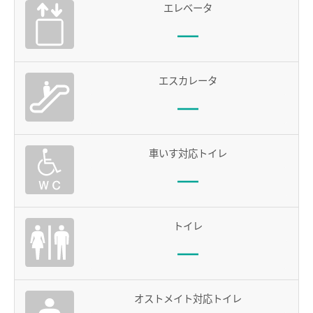
エレベータ
電車沿線ハイキング
お知らせ一覧
歩いて巡拝（まいる）知多四国
エスカレータ
よくあるご質問
お問い合わせ
企業情報
車いす対応トイレ
サステナビリティ
IR情報
採用情報
トイレ
manaca
名鉄ミューズポイント
manacaトップ
オストメイト対応トイレ