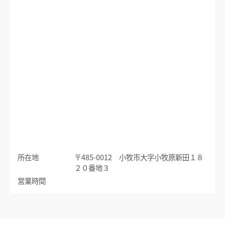
運賃のご案内
普通乗車券
特別車両券（ミューチケット）
入場券
特殊割引回数券
乗継ミューチケット
乗車券の正しいご利用方法
定期乗車券
特別車両券の払いもどし
手回り品
名鉄定期券web予約サービス
SFパノラマカードの払いもどし
団体乗車券
タッチ決済・QR
障害者割引および学生割引
manaca
きっぷの変更・交換
運送約款
きっぷをなくした場合
所在地
〒485-0012 小牧市大字小牧原新田１８
きっぷの払いもどし
２０番地３
中部国際空港アクセス
営業時間
空港アクセスのご案内
名鉄名古屋駅のりば案内