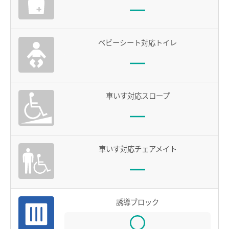
お買物＆フード
manacaとは？
manacaの特長
法人・店舗のお客様
ベビーシート対応トイレ
manacaの種類
名鉄グループ
manacaを買う
manacaを購入する
車いす対応スロープ
manaca定期券を購入する
manacaにチャージする
車いす対応チェアメイト
manaca取扱窓口
鉄道・バスで使う
ご利用いただけるエリア
誘導ブロック
鉄道で使う