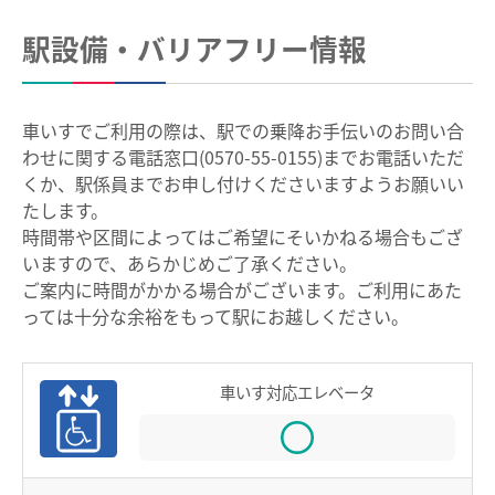
中部国際空港駅のりば案内
駅設備・バリアフリー情報
その他
遅延証明書
車いすでご利用の際は、駅での乗降お手伝いのお問い合
わせに関する電話窓口(0570-55-0155)までお電話いただ
列車運行に支障がある場合の取扱い
くか、駅係員までお申し付けくださいますようお願いい
路線別時刻表
たします。
時間帯や区間によってはご希望にそいかねる場合もござ
お客さまサービス向上に関する取り組み
いますので、あらかじめご了承ください。
名古屋鉄道におけるマナー向上の取り組みについて
ご案内に時間がかかる場合がございます。ご利用にあた
っては十分な余裕をもって駅にお越しください。
でんしゃ旅・おトクなきっぷ
車いす対応エレベータ
ハイキング・巡拝
ハイキング・巡拝トップ
沿線情報