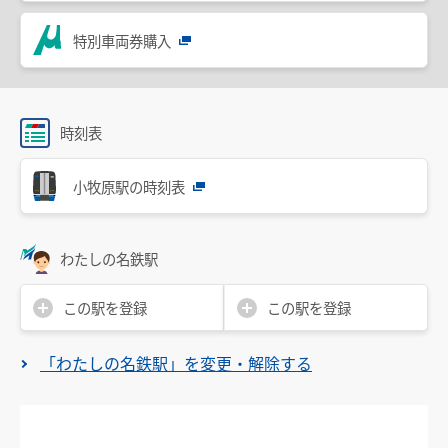
設備・機器・車両等
特別車両券購入
特別車のご案内
主要駅構内図
バリアフリー情報
時刻表
自動券売機・精算機
小牧原駅の時刻表
駅集中管理システム
名鉄出札係員配置駅のご案内
わたしの名鉄駅
線路の近接工事
この駅を登録
この駅を登録
用地境界
「わたしの名鉄駅」を変更・解除する
乗車券・運賃の案内
きっぷ
特別車両券（ミューチケット）
おとなとこども