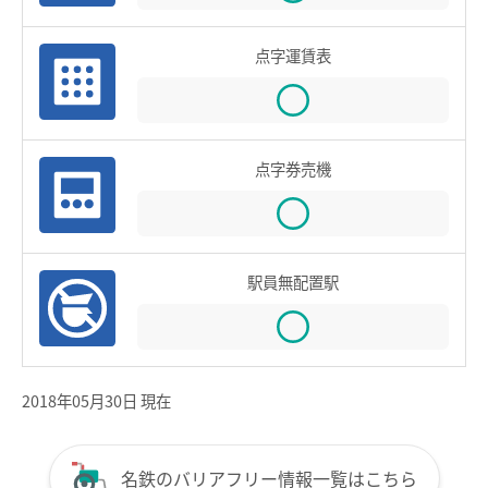
鉄道での使い方
点字運賃表
鉄道の運賃計算
きっぷを購入する
特殊な改札口のご利用方法
点字券売機
バスで使う
バスでの使い方
バスの運賃計算
駅員無配置駅
鉄道・バス共通情報
おトクな乗継割引
2018年05月30日 現在
manacaマイレージポイント
manacaの安心機能
名鉄のバリアフリー情報一覧はこちら