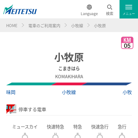
Language
検索
メニュー
HOME
電車のご利用案内
小牧線
小牧原
運行情報
遅延証明書
English
電車のご利用案内
簡体中文
小牧原
電車のご利用案内トップ
繁体中文
こまきはら
KOMAKIHARA
ダイヤ・運賃
한국어
味岡
小牧線
小牧
時刻表
ภาษาไทย
停車する電車
特別車チケットレスサービス
ミュースカイ
快速特急
特急
快速急行
急行
名鉄定期券web予約サービス