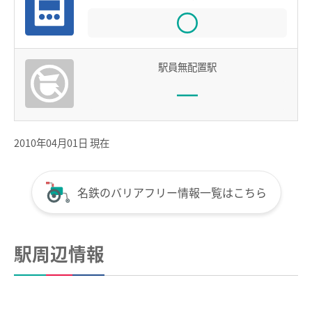
全国相互利用サービス
ご利用の注意点
駅員無配置駅
お買い物で使う
ポイントサービス
こんなとき、どうするの？
2010年04月01日 現在
紛失したとき
使えなくなったとき
名鉄のバリアフリー情報一覧はこちら
券面文字が見えにくくなったとき
不要になったとき
駅周辺情報
利用履歴を確認したいとき
manacaのQ＆A