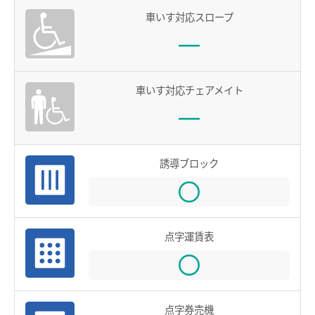
鉄道での使い方
車いす対応スロープ
鉄道の運賃計算
きっぷを購入する
車いす対応チェアメイト
特殊な改札口のご利用方法
バスで使う
バスでの使い方
誘導ブロック
バスの運賃計算
鉄道・バス共通情報
点字運賃表
おトクな乗継割引
manacaマイレージポイント
manacaの安心機能
点字券売機