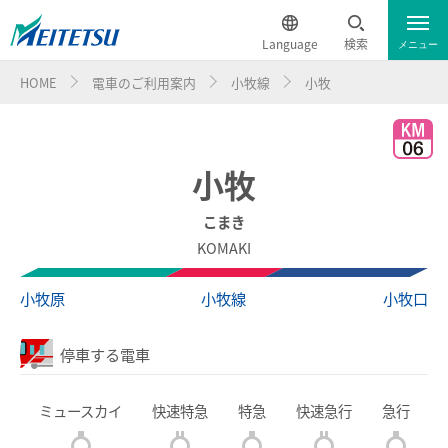
Language
検索
メニュー
HOME
電車のご利用案内
小牧線
小牧
運行情報
遅延証明書
English
電車のご利用案内
簡体中文
小牧
電車のご利用案内トップ
繁体中文
こまき
KOMAKI
ダイヤ・運賃
한국어
小牧原
小牧線
小牧口
時刻表
ภาษาไทย
停車する電車
特別車チケットレスサービス
ミュースカイ
快速特急
特急
快速急行
急行
名鉄定期券web予約サービス