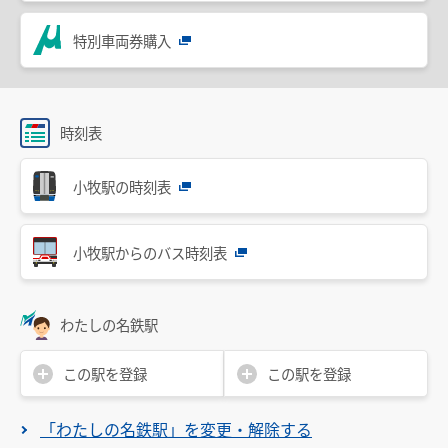
設備・機器・車両等
特別車両券購入
特別車のご案内
主要駅構内図
バリアフリー情報
時刻表
自動券売機・精算機
小牧駅の時刻表
駅集中管理システム
名鉄出札係員配置駅のご案内
小牧駅からのバス時刻表
線路の近接工事
用地境界
わたしの名鉄駅
乗車券・運賃の案内
この駅を登録
この駅を登録
きっぷ
「わたしの名鉄駅」を変更・解除する
特別車両券（ミューチケット）
おとなとこども