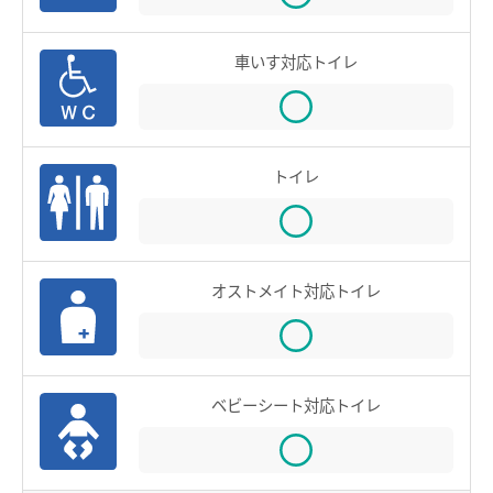
お買物＆フード
manacaとは？
manacaの特長
法人・店舗のお客様
車いす対応トイレ
manacaの種類
名鉄グループ
manacaを買う
トイレ
manacaを購入する
manaca定期券を購入する
manacaにチャージする
オストメイト対応トイレ
manaca取扱窓口
鉄道・バスで使う
ベビーシート対応トイレ
ご利用いただけるエリア
鉄道で使う