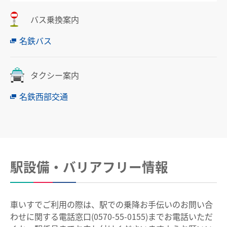
中部国際空港駅のりば案内
バス乗換案内
その他
名鉄バス
遅延証明書
タクシー案内
列車運行に支障がある場合の取扱い
路線別時刻表
名鉄西部交通
お客さまサービス向上に関する取り組み
名古屋鉄道におけるマナー向上の取り組みについて
でんしゃ旅・おトクなきっぷ
駅設備・バリアフリー情報
ハイキング・巡拝
車いすでご利用の際は、駅での乗降お手伝いのお問い合
わせに関する電話窓口(0570-55-0155)までお電話いただ
ハイキング・巡拝トップ
沿線情報