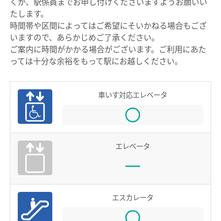
くか、駅係員までお申し付けくださいますようお願いい
たします。
電車沿線ハイキング
時間帯や区間によってはご希望にそいかねる場合もござ
お知らせ一覧
いますので、あらかじめご了承ください。
歩いて巡拝（まいる）知多四国
ご案内に時間がかかる場合がございます。ご利用にあた
よくあるご質問
お問い合わせ
っては十分な余裕をもって駅にお越しください。
企業情報
車いす対応エレベータ
サステナビリティ
IR情報
エレベータ
採用情報
manaca
エスカレータ
名鉄ミューズポイント
manacaトップ