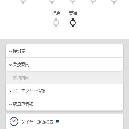
臨時列車情報
準急
普通
路線・駅情報
名古屋本線
豊川線
西尾線・蒲郡線
三河線（知立～碧南）
時刻表
三河線（知立～猿投）
豊田線
乗換案内
常滑線・空港線
築港線
駅構内図
河和線・知多新線
津島線・尾西線
バリアフリー情報
竹鼻線・羽島線
犬山線
駅周辺情報
広見線
小牧線
各務原線
瀬戸線
ダイヤ・運賃検索