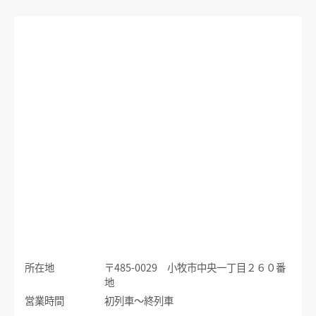
運賃のご案内
普通乗車券
特別車両券（ミューチケット）
入場券
特殊割引回数券
乗継ミューチケット
乗車券の正しいご利用方法
定期乗車券
特別車両券の払いもどし
手回り品
名鉄定期券web予約サービス
SFパノラマカードの払いもどし
団体乗車券
タッチ決済・QR
障害者割引および学生割引
manaca
きっぷの変更・交換
運送約款
きっぷをなくした場合
きっぷの払いもどし
中部国際空港アクセス
所在地
〒485-0029 小牧市中央一丁目２６０番
空港アクセスのご案内
地
営業時間
初列車～終列車
名鉄名古屋駅のりば案内