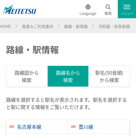
Language
検索
メニュー
HOME
電車のご利用案内
路線・駅情報
河和線・知多新線
運行情報
遅延証明書
English
電車のご利用案内
路線・駅情報
簡体中文
電車のご利用案内トップ
繁体中文
路線図から
路線名から
駅名(50音順)
検索
検索
から検索
ダイヤ・運賃
한국어
時刻表
ภาษาไทย
路線を選択すると駅名が表示されます。駅名を選択する
と駅に関する情報をご覧いただけます。
特別車チケットレスサービス
名古屋本線
豊川線
名鉄定期券web予約サービス