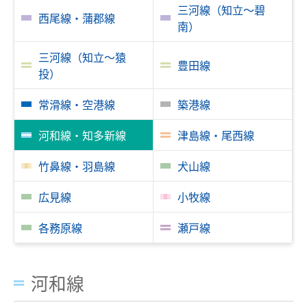
三河線（知立～碧
西尾線・蒲郡線
南）
臨時列車情報
三河線（知立～猿
豊田線
路線・駅情報
投）
名古屋本線
豊川線
常滑線・空港線
築港線
西尾線・蒲郡線
三河線（知立～碧南）
河和線・知多新線
津島線・尾西線
三河線（知立～猿投）
豊田線
竹鼻線・羽島線
犬山線
常滑線・空港線
築港線
広見線
小牧線
河和線・知多新線
津島線・尾西線
竹鼻線・羽島線
各務原線
犬山線
瀬戸線
広見線
小牧線
河和線
各務原線
瀬戸線