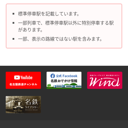
manacaの特長
法人・店舗のお客様
標準停車駅を記載しています。
manacaの種類
一部列車で、標準停車駅以外に特別停車する駅
名鉄グループ
があります。
manacaを買う
一部、表示の路線ではない駅を含みます。
manacaを購入する
manaca定期券を購入する
manacaにチャージする
manaca取扱窓口
鉄道・バスで使う
ご利用いただけるエリア
鉄道で使う
鉄道での使い方