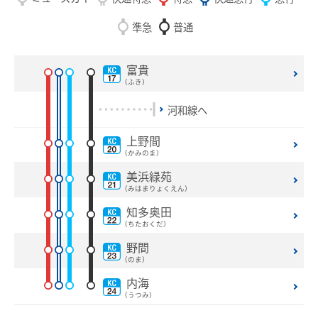
電車沿線ハイキング
準急
普通
お知らせ一覧
歩いて巡拝（まいる）知多四国
富貴
よくあるご質問
お問い合わせ
（ふき）
河和線へ
企業情報
上野間
サステナビリティ
（かみのま）
美浜緑苑
IR情報
（みはまりょくえん）
知多奥田
採用情報
（ちたおくだ）
野間
manaca
（のま）
名鉄ミューズポイント
manacaトップ
内海
（うつみ）
お買物＆フード
manacaとは？