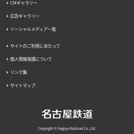
CMギャラリー
鉄道の運賃計算
広告ギャラリー
きっぷを購入する
ソーシャルメディア一覧
特殊な改札口のご利用方法
サイトのご利用にあたって
バスで使う
個人情報保護について
バスでの使い方
リンク集
バスの運賃計算
鉄道・バス共通情報
サイトマップ
おトクな乗継割引
manacaマイレージポイント
manacaの安心機能
Copyright © Nagoya Railroad Co.,Ltd.
全国相互利用サービス