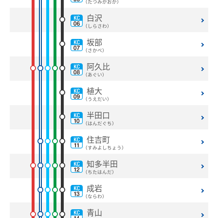
（たつみがおか）
白沢
運賃のご案内
普通乗車券
特別車両券（ミューチケット）
（しらさわ）
入場券
特殊割引回数券
乗継ミューチケット
坂部
（さかべ）
乗車券の正しいご利用方法
定期乗車券
特別車両券の払いもどし
阿久比
手回り品
名鉄定期券web予約サービス
（あぐい）
SFパノラマカードの払いもどし
団体乗車券
植大
（うえだい）
タッチ決済・QR
障害者割引および学生割引
半田口
（はんだぐち）
manaca
きっぷの変更・交換
住吉町
運送約款
きっぷをなくした場合
（すみよしちょう）
きっぷの払いもどし
知多半田
中部国際空港アクセス
（ちたはんだ）
空港アクセスのご案内
成岩
（ならわ）
名鉄名古屋駅のりば案内
青山