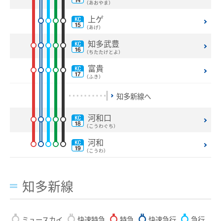
中部国際空港駅のりば案内
（あおやま）
上ゲ
その他
（あげ）
知多武豊
遅延証明書
（ちたたけとよ）
列車運行に支障がある場合の取扱い
富貴
（ふき）
路線別時刻表
知多新線へ
お客さまサービス向上に関する取り組み
河和口
名古屋鉄道におけるマナー向上の取り組みについて
（こうわぐち）
河和
でんしゃ旅・おトクなきっぷ
（こうわ）
ハイキング・巡拝
知多新線
ハイキング・巡拝トップ
沿線情報
ミュースカイ
快速特急
特急
快速急行
急行