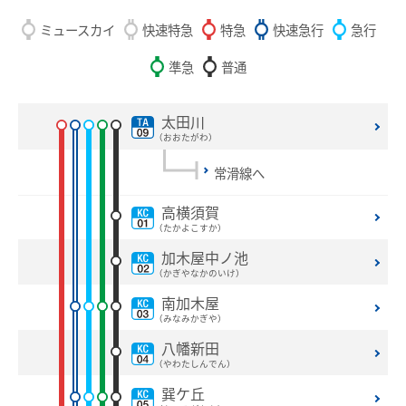
設備・機器・車両等
ミュースカイ
快速特急
特急
快速急行
急行
特別車のご案内
準急
普通
主要駅構内図
バリアフリー情報
太田川
（おおたがわ）
自動券売機・精算機
常滑線へ
駅集中管理システム
高横須賀
名鉄出札係員配置駅のご案内
（たかよこすか）
線路の近接工事
加木屋中ノ池
（かぎやなかのいけ）
用地境界
南加木屋
（みなみかぎや）
乗車券・運賃の案内
八幡新田
（やわたしんでん）
きっぷ
巽ケ丘
特別車両券（ミューチケット）
おとなとこども