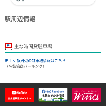
全国相互利用サービス
ご利用の注意点
駅周辺情報
お買い物で使う
ポイントサービス
こんなとき、どうするの？
主な時間貸駐車場
紛失したとき
上ゲ駅周辺の駐車場情報はこちら
使えなくなったとき
（名鉄協商パーキング）
券面文字が見えにくくなったとき
不要になったとき
利用履歴を確認したいとき
manacaのQ＆A