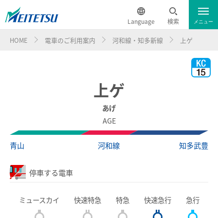
Language
検索
メニュー
HOME
電車のご利用案内
河和線・知多新線
上ゲ
運行情報
遅延証明書
English
電車のご利用案内
簡体中文
上ゲ
電車のご利用案内トップ
繁体中文
あげ
AGE
ダイヤ・運賃
한국어
青山
河和線
知多武豊
時刻表
ภาษาไทย
停車する電車
特別車チケットレスサービス
ミュースカイ
快速特急
特急
快速急行
急行
名鉄定期券web予約サービス