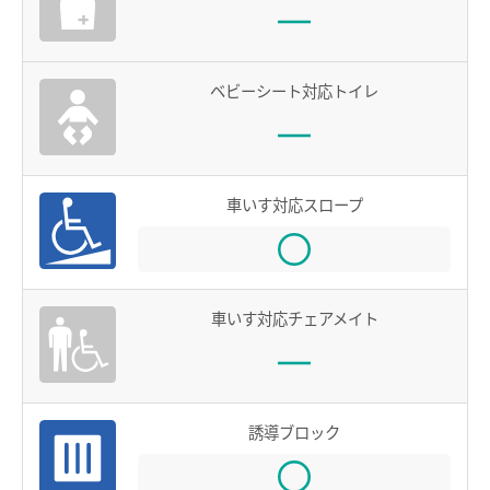
お買物＆フード
manacaとは？
manacaの特長
法人・店舗のお客様
ベビーシート対応トイレ
manacaの種類
名鉄グループ
manacaを買う
manacaを購入する
車いす対応スロープ
manaca定期券を購入する
manacaにチャージする
車いす対応チェアメイト
manaca取扱窓口
鉄道・バスで使う
ご利用いただけるエリア
誘導ブロック
鉄道で使う