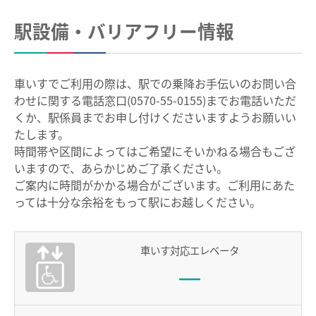
中部国際空港駅のりば案内
駅設備・バリアフリー情報
その他
遅延証明書
車いすでご利用の際は、駅での乗降お手伝いのお問い合
わせに関する電話窓口(0570-55-0155)までお電話いただ
列車運行に支障がある場合の取扱い
くか、駅係員までお申し付けくださいますようお願いい
路線別時刻表
たします。
時間帯や区間によってはご希望にそいかねる場合もござ
お客さまサービス向上に関する取り組み
いますので、あらかじめご了承ください。
名古屋鉄道におけるマナー向上の取り組みについて
ご案内に時間がかかる場合がございます。ご利用にあた
っては十分な余裕をもって駅にお越しください。
でんしゃ旅・おトクなきっぷ
車いす対応エレベータ
ハイキング・巡拝
ハイキング・巡拝トップ
沿線情報