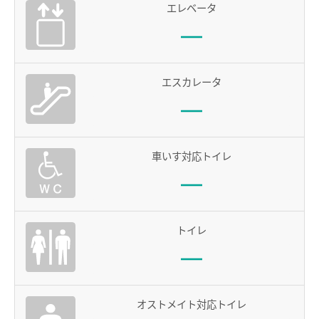
エレベータ
電車沿線ハイキング
お知らせ一覧
歩いて巡拝（まいる）知多四国
エスカレータ
よくあるご質問
お問い合わせ
企業情報
車いす対応トイレ
サステナビリティ
IR情報
採用情報
トイレ
manaca
名鉄ミューズポイント
manacaトップ
オストメイト対応トイレ