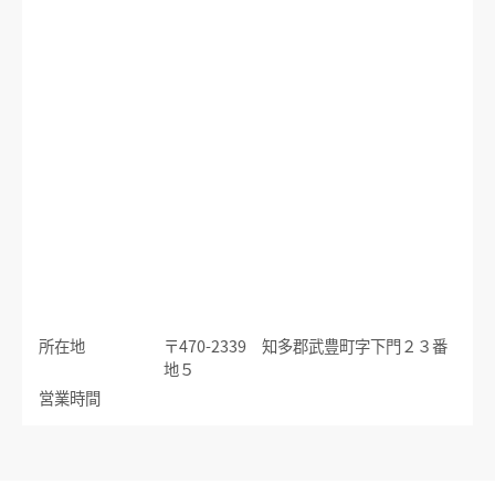
運賃のご案内
普通乗車券
特別車両券（ミューチケット）
入場券
特殊割引回数券
乗継ミューチケット
乗車券の正しいご利用方法
定期乗車券
特別車両券の払いもどし
手回り品
名鉄定期券web予約サービス
SFパノラマカードの払いもどし
団体乗車券
タッチ決済・QR
障害者割引および学生割引
manaca
きっぷの変更・交換
運送約款
きっぷをなくした場合
所在地
〒470-2339 知多郡武豊町字下門２３番
きっぷの払いもどし
地５
中部国際空港アクセス
営業時間
空港アクセスのご案内
名鉄名古屋駅のりば案内