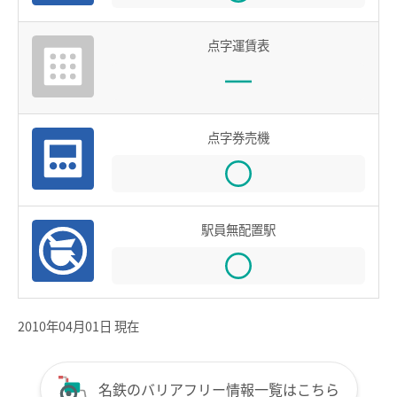
鉄道での使い方
点字運賃表
鉄道の運賃計算
きっぷを購入する
特殊な改札口のご利用方法
点字券売機
バスで使う
バスでの使い方
バスの運賃計算
駅員無配置駅
鉄道・バス共通情報
おトクな乗継割引
2010年04月01日 現在
manacaマイレージポイント
manacaの安心機能
名鉄のバリアフリー情報一覧はこちら