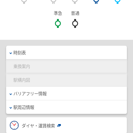
臨時列車情報
準急
普通
路線・駅情報
名古屋本線
豊川線
西尾線・蒲郡線
三河線（知立～碧南）
時刻表
三河線（知立～猿投）
豊田線
乗換案内
常滑線・空港線
築港線
駅構内図
河和線・知多新線
津島線・尾西線
バリアフリー情報
竹鼻線・羽島線
犬山線
駅周辺情報
広見線
小牧線
各務原線
瀬戸線
ダイヤ・運賃検索