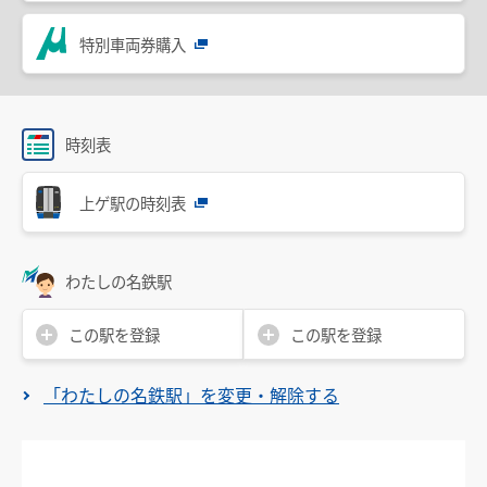
設備・機器・車両等
特別車両券購入
特別車のご案内
主要駅構内図
バリアフリー情報
時刻表
自動券売機・精算機
上ゲ駅の時刻表
駅集中管理システム
名鉄出札係員配置駅のご案内
わたしの名鉄駅
線路の近接工事
この駅を登録
この駅を登録
用地境界
「わたしの名鉄駅」を変更・解除する
乗車券・運賃の案内
きっぷ
特別車両券（ミューチケット）
おとなとこども