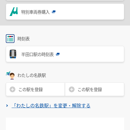
設備・機器・車両等
特別車両券購入
特別車のご案内
主要駅構内図
バリアフリー情報
時刻表
自動券売機・精算機
半田口駅の時刻表
駅集中管理システム
名鉄出札係員配置駅のご案内
わたしの名鉄駅
線路の近接工事
この駅を登録
この駅を登録
用地境界
「わたしの名鉄駅」を変更・解除する
乗車券・運賃の案内
きっぷ
特別車両券（ミューチケット）
おとなとこども