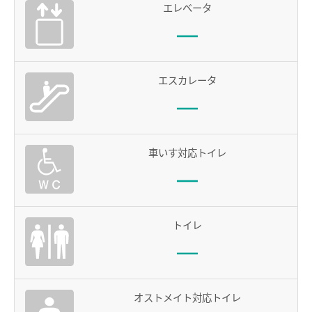
エレベータ
電車沿線ハイキング
お知らせ一覧
歩いて巡拝（まいる）知多四国
エスカレータ
よくあるご質問
お問い合わせ
企業情報
車いす対応トイレ
サステナビリティ
IR情報
採用情報
トイレ
manaca
名鉄ミューズポイント
manacaトップ
オストメイト対応トイレ