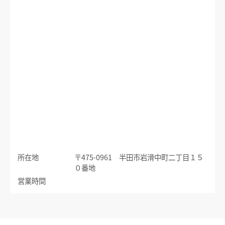
運賃のご案内
普通乗車券
特別車両券（ミューチケット）
入場券
特殊割引回数券
乗継ミューチケット
乗車券の正しいご利用方法
定期乗車券
特別車両券の払いもどし
手回り品
名鉄定期券web予約サービス
SFパノラマカードの払いもどし
団体乗車券
タッチ決済・QR
障害者割引および学生割引
manaca
きっぷの変更・交換
運送約款
きっぷをなくした場合
所在地
〒475-0961 半田市岩滑中町二丁目１５
きっぷの払いもどし
０番地
中部国際空港アクセス
営業時間
空港アクセスのご案内
名鉄名古屋駅のりば案内