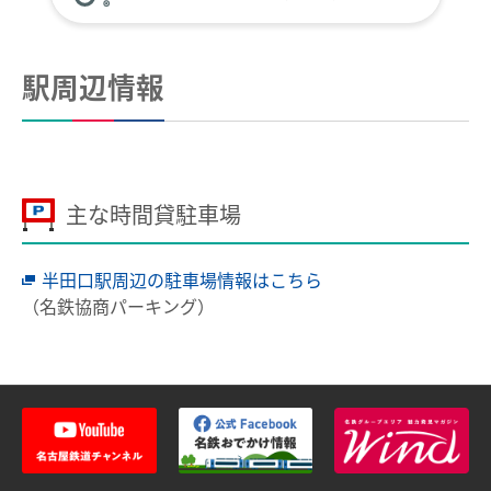
全国相互利用サービス
ご利用の注意点
駅周辺情報
お買い物で使う
ポイントサービス
こんなとき、どうするの？
主な時間貸駐車場
紛失したとき
半田口駅周辺の駐車場情報はこちら
使えなくなったとき
（名鉄協商パーキング）
券面文字が見えにくくなったとき
不要になったとき
利用履歴を確認したいとき
manacaのQ＆A