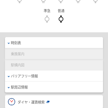
臨時列車情報
準急
普通
路線・駅情報
名古屋本線
豊川線
西尾線・蒲郡線
三河線（知立～碧南）
時刻表
三河線（知立～猿投）
豊田線
乗換案内
常滑線・空港線
築港線
駅構内図
河和線・知多新線
津島線・尾西線
バリアフリー情報
竹鼻線・羽島線
犬山線
駅周辺情報
広見線
小牧線
各務原線
瀬戸線
ダイヤ・運賃検索