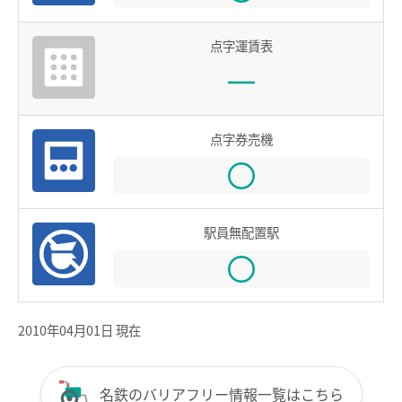
鉄道での使い方
点字運賃表
鉄道の運賃計算
きっぷを購入する
特殊な改札口のご利用方法
点字券売機
バスで使う
バスでの使い方
バスの運賃計算
駅員無配置駅
鉄道・バス共通情報
おトクな乗継割引
2010年04月01日 現在
manacaマイレージポイント
manacaの安心機能
名鉄のバリアフリー情報一覧はこちら