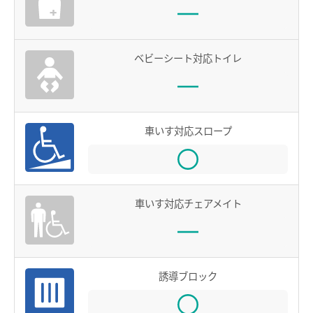
お買物＆フード
manacaとは？
manacaの特長
法人・店舗のお客様
ベビーシート対応トイレ
manacaの種類
名鉄グループ
manacaを買う
manacaを購入する
車いす対応スロープ
manaca定期券を購入する
manacaにチャージする
車いす対応チェアメイト
manaca取扱窓口
鉄道・バスで使う
ご利用いただけるエリア
誘導ブロック
鉄道で使う