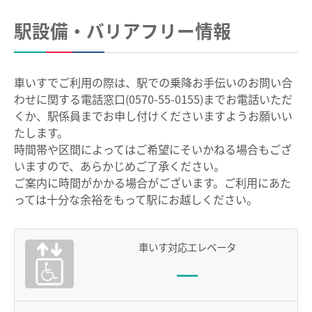
中部国際空港駅のりば案内
駅設備・バリアフリー情報
その他
遅延証明書
車いすでご利用の際は、駅での乗降お手伝いのお問い合
わせに関する電話窓口(0570-55-0155)までお電話いただ
列車運行に支障がある場合の取扱い
くか、駅係員までお申し付けくださいますようお願いい
路線別時刻表
たします。
時間帯や区間によってはご希望にそいかねる場合もござ
お客さまサービス向上に関する取り組み
いますので、あらかじめご了承ください。
名古屋鉄道におけるマナー向上の取り組みについて
ご案内に時間がかかる場合がございます。ご利用にあた
っては十分な余裕をもって駅にお越しください。
でんしゃ旅・おトクなきっぷ
車いす対応エレベータ
ハイキング・巡拝
ハイキング・巡拝トップ
沿線情報