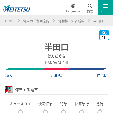
Language
検索
メニュー
HOME
電車のご利用案内
河和線・知多新線
半田口
運行情報
遅延証明書
English
電車のご利用案内
簡体中文
半田口
電車のご利用案内トップ
繁体中文
はんだぐち
HANDAGUCHI
ダイヤ・運賃
한국어
植大
河和線
住吉町
時刻表
ภาษาไทย
停車する電車
特別車チケットレスサービス
ミュースカイ
快速特急
特急
快速急行
急行
名鉄定期券web予約サービス