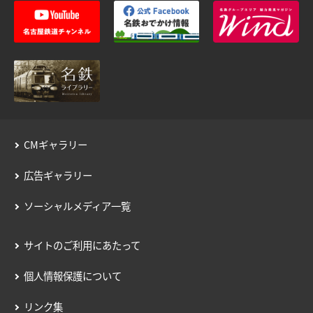
運賃のご案内
普通乗車券
特別車両券（ミューチケット）
入場券
特殊割引回数券
乗継ミューチケット
乗車券の正しいご利用方法
定期乗車券
特別車両券の払いもどし
手回り品
名鉄定期券web予約サービス
SFパノラマカードの払いもどし
団体乗車券
CMギャラリー
タッチ決済・QR
障害者割引および学生割引
広告ギャラリー
manaca
きっぷの変更・交換
ソーシャルメディア一覧
運送約款
きっぷをなくした場合
きっぷの払いもどし
サイトのご利用にあたって
中部国際空港アクセス
空港アクセスのご案内
個人情報保護について
名鉄名古屋駅のりば案内
リンク集