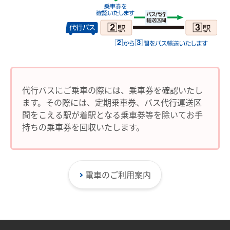
設備・機器・車両等
特別車のご案内
主要駅構内図
バリアフリー情報
自動券売機・精算機
代行バスにご乗車の際には、乗車券を確認いたし
ます。その際には、定期乗車券、バス代行運送区
駅集中管理システム
間をこえる駅が着駅となる乗車券等を除いてお手
名鉄出札係員配置駅のご案内
持ちの乗車券を回収いたします。
線路の近接工事
用地境界
電車のご利用案内
乗車券・運賃の案内
きっぷ
特別車両券（ミューチケット）
おとなとこども