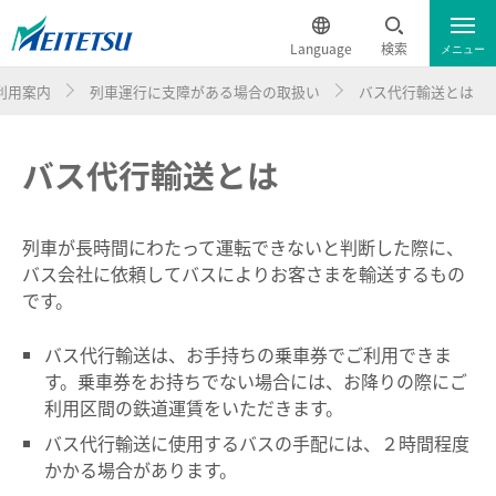
Language
検索
メニュー
利用案内
列車運行に支障がある場合の取扱い
バス代行輸送とは
運行情報
遅延証明書
English
バス代行輸送とは
電車のご利用案内
簡体中文
電車のご利用案内トップ
繁体中文
列車が長時間にわたって運転できないと判断した際に、
バス会社に依頼してバスによりお客さまを輸送するもの
ダイヤ・運賃
한국어
です。
バス代行輸送は、お手持ちの乗車券でご利用できま
時刻表
ภาษาไทย
す。乗車券をお持ちでない場合には、お降りの際にご
利用区間の鉄道運賃をいただきます。
特別車チケットレスサービス
バス代行輸送に使用するバスの手配には、２時間程度
かかる場合があります。
名鉄定期券web予約サービス