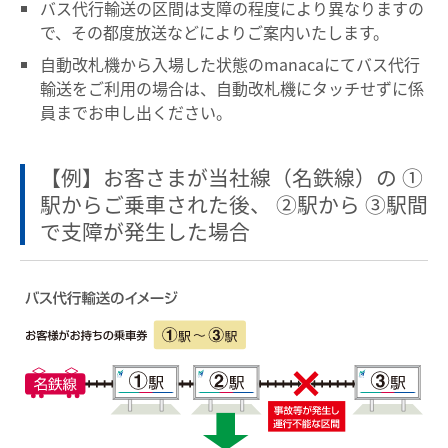
バス代行輸送の区間は支障の程度により異なりますの
で、その都度放送などによりご案内いたします。
臨時列車情報
自動改札機から入場した状態のmanacaにてバス代行
輸送をご利用の場合は、自動改札機にタッチせずに係
路線・駅情報
員までお申し出ください。
名古屋本線
豊川線
【例】お客さまが当社線（名鉄線）の ①
西尾線・蒲郡線
三河線（知立～碧南）
駅からご乗車された後、 ②駅から ③駅間
三河線（知立～猿投）
豊田線
で支障が発生した場合
常滑線・空港線
築港線
河和線・知多新線
津島線・尾西線
竹鼻線・羽島線
犬山線
広見線
小牧線
各務原線
瀬戸線