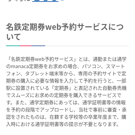
臨時列車情報
名鉄定期券web予約サービスにつ
路線・駅情報
いて
名古屋本線
豊川線
西尾線・蒲郡線
三河線（知立～碧南）
「名鉄定期券web予約サービス」とは、通勤または通学
三河線（知立～猿投）
豊田線
のmanaca定期券をお求めの場合、パソコン、スマート
フォン、タブレット端末等から、専用の予約サイトで定
常滑線・空港線
築港線
期券の購入に必要な情報を入力して予約を行うと、一部
駅に設置されている「定期券」と表記された自動券売機
河和線・知多新線
津島線・尾西線
でスムーズにお求めの定期券を購入できるサービスで
竹鼻線・羽島線
犬山線
す。また、通学定期券にあっては、通学証明書等の情報
を予約の段階でアップロードし、当社で事前に審査・承
広見線
小牧線
認をされたものは、在籍する学校等の卒業年度まで、購
各務原線
瀬戸線
入時における通学証明書等の提示が不要となります。