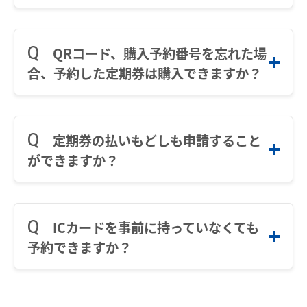
証番号の入力が必要です。
購入可能期間（通用開始日）を過ぎた場合は、
予約された定期券をお求めいただくことはでき
QRコード、購入予約番号を忘れた場
ません。再度予約していただきますようお願い
合、予約した定期券は購入できますか？
いたします。
いずれもご不明な場合は発売いたしかねます。
お手数ですが、必要に応じて再度予約していた
定期券の払いもどしも申請すること
STEP.4
だきますようお願いいたします。
ができますか？
個人情報を入力する
名鉄定期券ｗｅｂ予約サービスは購入の予約を
STEP.3
するサービスとなります。定期券の払いもどし
ICカードを事前に持っていなくても
利用規約等をご確認の上、「上記の内容に
については、駅の窓口にて取扱いいたします。
同意する」にチェックして「次へ」ボタン
予約できますか？
経路情報を入力する
を押してください。
大人用定期券であれば、ICカードの発行も予約
乗車駅と降車駅を入力し有効期間（１箇