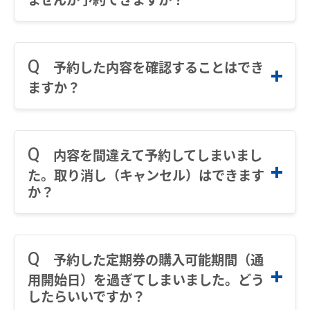
絡定期乗車券をお求めの方は降車駅の鉄道
※必要に応じて複数枚に分けた状態でもアップ
用語の説明
会社より選択し降車駅を入力してくださ
ロード可能です。
定期情報を入力する
約款／manacaご利用ガイド
い。なお、経路が複数ある場合は、ご利用
インターネット環境がない場合はご予約いただ
※学生証と購入控えが別々の場合は、それぞれ
の経路を選択してください。
けませんので、ご理解賜りますようお願いいた
アップロードしてください。
予約した内容を確認することはでき
個人情報保護について
※名鉄線から他社線へ接続する駅が複数あ
します。
在籍する学校により学生区分、キャンパ
ますか？
る場合は、その駅を選択してください。
ス、学部・学科・卒業予定年月日等を選択
※名鉄線の接続駅から他社線内に乗換駅が
してください。学校のもより駅は、学校の
複数ある場合は、その駅を選択してくださ
本サービスのトップページ、または予約完了後
所在地により自動でセットされますが、学
い。
に届くメール内に記載の「ご予約状況確認・キ
校もより駅が複数ある場合や、市営地下鉄
内容を間違えて予約してしまいまし
ャンセル」からご確認いただけます。
線内で他の駅を指定する場合は、その駅を
た。取り消し（キャンセル）はできます
内容を確認し「次へ」ボタンを押してくだ
※購入予約番号と予約時にご自身で設定した暗
選択してください。
か？
さい。
証番号の入力が必要です。
※卒業予定年月日を入力していただくこと
で、在籍する学校等の卒業まで、自動券売
本サービスのトップページ、または予約完了後
機で継続購入する場合に限り通学証明書等
に届くメール内に記載の「ご予約状況確認・キ
予約した定期券の購入可能期間（通
の提示が省略できます。
ャンセル」から、ご自身の操作で取り消し（キ
用開始日）を過ぎてしまいました。どう
ャンセル）可能です。
したらいいですか？
※購入予約番号と予約時にご自身で設定した暗