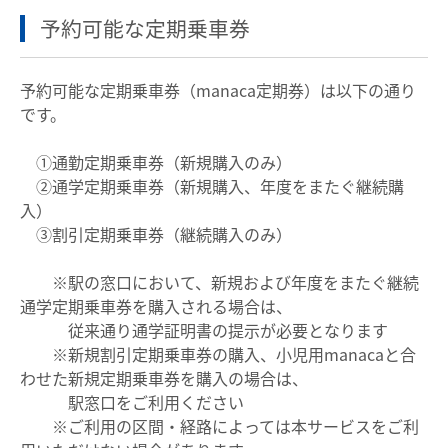
設備・機器・車両等
予約可能な定期乗車券
特別車のご案内
予約可能な定期乗車券（manaca定期券）は以下の通り
主要駅構内図
です。
バリアフリー情報
①通勤定期乗車券（新規購入のみ）
自動券売機・精算機
②通学定期乗車券（新規購入、年度をまたぐ継続購
駅集中管理システム
入）
③割引定期乗車券（継続購入のみ）
名鉄出札係員配置駅のご案内
線路の近接工事
※駅の窓口において、新規および年度をまたぐ継続
通学定期乗車券を購入される場合は、
用地境界
従来通り通学証明書の提示が必要となります
※新規割引定期乗車券の購入、小児用manacaと合
乗車券・運賃の案内
わせた新規定期乗車券を購入の場合は、
駅窓口をご利用ください
きっぷ
※ご利用の区間・経路によっては本サービスをご利
特別車両券（ミューチケット）
おとなとこども