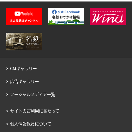
に含めることができます。お支払いの際に定期
月・３箇月・６箇月）を選択してくださ
運賃とは別に、
デポジット
（預り金）５０
い。
０円が必要になります。
システムの都合上、乗車駅に入力できるの
小児用定期券をお求めの場合は、あらかじめ駅
は名鉄線の駅に限られます。他社線との連
窓口等で小児用manacaをご購入いただくよう
絡定期乗車券をお求めの方は降車駅の鉄道
お願いいたします。
会社より選択し降車駅を入力してくださ
い。なお、経路が複数ある場合は、ご利用
の経路を選択してください。
※名鉄線から他社線へ接続する駅が複数あ
る場合は、その駅を選択してください。
CMギャラリー
※名鉄線の接続駅から他社線内に乗換駅が
複数ある場合は、その駅を選択してくださ
広告ギャラリー
い。
STEP.4-2
ソーシャルメディア一覧
※通学定期乗車券の区間は「在籍する学校
のもより駅」と「ご自宅のもより駅」との
相互間です。
個人情報を入力する
サイトのご利用にあたって
内容を確認し「次へ」ボタンを押してくだ
個人情報保護について
ご予約にあわせて「名鉄ミューズ会員」に
さい。