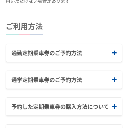
用いただけない場合があります
運賃のご案内
普通乗車券
特別車両券（ミューチケット）
入場券
特殊割引回数券
乗継ミューチケット
ご利用方法
乗車券の正しいご利用方法
定期乗車券
特別車両券の払いもどし
手回り品
名鉄定期券web予約サービス
通勤定期乗車券のご予約方法
SFパノラマカードの払いもどし
団体乗車券
タッチ決済・QR
障害者割引および学生割引
manaca
きっぷの変更・交換
通学定期乗車券のご予約方法
STEP.1
運送約款
きっぷをなくした場合
きっぷの払いもどし
予約ページへアクセスする
中部国際空港アクセス
予約した定期乗車券の購入方法について
STEP.1
空港アクセスのご案内
「通勤定期」ボタンを押してください。
名鉄名古屋駅のりば案内
ご予約の受付時間は「６時から２３時ま
予約ページへアクセスする