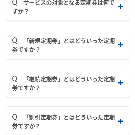
manaca定期券の有無を選択
なお、通信にかかる費用はお客さまのご負担と
サービスの対象となる定期券は何で
なります。
すか？
電車沿線ハイキング
お知らせ一覧
STEP.1-2
manaca定期券をお持ちでない方、もしく
は以下のケースに該当する方は「持ってい
歩いて巡拝（まいる）知多四国
以下のmanaca定期券です。
ない」を選択してください。
よくあるご質問
お問い合わせ
「新規通勤・通学定期券」、年度をまたぐ「継
manaca定期券の有無を選択
「新規定期券」とはどういった定期
続通学定期券」、「継続割引通勤・通学定期
・名鉄以外で発行されたmanaca定期券を
券ですか？
券」で、当社単独定期券のほか、名古屋市営地
企業情報
お持ちの場合
manaca定期券をお持ちでない方は、もし
下鉄、JR東海、近鉄、豊橋鉄道（渥美線に限
・お持ちのmanaca定期券の区間・経路を
STEP.2
くは以下のケースに該当する方は、「持っ
る）、あおなみ線との連絡定期券を予約できま
サステナビリティ
定期券を新たに購入する場合や、通用期間終了
変更する場合
ていない」を選択してください。
す（蒲郡線「三河鳥羽から蒲郡間」及び、広見
日の翌日から１年を経過した定期券を新たに購
・通用期間終了日の翌日から１年を超える
「継続定期券」とはどういった定期
線「明智から御嵩間」を除く）
IR情報
入する場合、または区間・経路等を変更する場
manaca定期券をお持ちの場合
購入予約番号と暗証番号を入
・名鉄以外で発行されたmanaca定期券を
券ですか？
合の定期券をいいます。ただし、有効期間（１
力する
お持ちの場合
採用情報
なお、一部区間及び経路等について、本サービ
箇月、３箇月、６箇月）を変更する場合を除き
・お持ちのmanaca定期券の区間・経路を
スがご利用いただけない場合があります。
ます。
お持ちの定期券の通用期間が切れる前に購入す
変更する場合
manaca
・「名鉄線＋名鉄線」の連続しない複数区間の
予約完了メールで届いた「購入予約番号」
る同一の種類、区間及び経路の定期券で、通用
・通用期間終了日の翌日から１年を超える
「割引定期券」とはどういった定期
購入
と予約時にご自身で設定した「暗証番号」
期間が連続した定期券のことをいいます。
manaca定期券をお持ちの場合
名鉄ミューズポイント
manacaトップ
（例：尾張瀬戸～新瀬戸＋豊田市～知立）
券ですか？
を入力し「問い合わせする」ボタンを押し
１日でも期間が空いてしまうと継続定期券には
・購入する区間が同一でも進学となる場合
・「名鉄線＋名鉄線～他社線」区間の継続購入
てください。