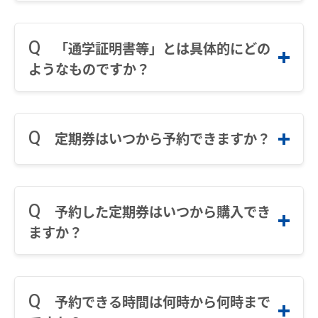
なりません。
のmanaca定期券
お買物＆フード
manacaとは？
（例：知立～名鉄金山＋小牧～地下鉄上飯
（例：系列の高校または大学へ進学する場
身体障害者手帳、療育手帳及び精神障害者保健
田経由～地下鉄金山）
※暗証番号を忘れた場合は、「暗証番号を
manacaの特長
法人・店舗のお客様
合）
福祉手帳本人の「旅客鉄道株式会社・旅客運賃
「通学証明書等」とは具体的にどの
忘れた方はこちら」ボタンを押してくださ
減額」欄の記載（第１種または第２種）によ
manacaの種類
い。「購入予約番号」を入力いただくと予
ようなものですか？
名鉄グループ
り、運賃を割引した定期券のことをいいます。
約時に登録したメールアドレス宛に暗証番
manacaを買う
号再設定用のURLをお送りいたしますので
在籍する学校等が発行した「通学証明書」また
再設定してください。
manacaを購入する
は「通学定期乗車券購入兼用証明書」のことを
定期券はいつから予約できますか？
STEP.2
指します。
manaca定期券を購入する
manacaにチャージする
通用開始日の１箇月前からご予約いただけま
定期情報を入力する
す。
予約した定期券はいつから購入でき
manaca取扱窓口
ますか？
通用開始日を選択してください。
鉄道・バスで使う
ご利用いただけるエリア
※通用開始日の１箇月前からご予約いただ
通用開始日の１４日前から購入いただけます。
けます。
鉄道で使う
予約できる時間は何時から何時まで
STEP.2
※お持ちのmanaca定期券の通用期間終了