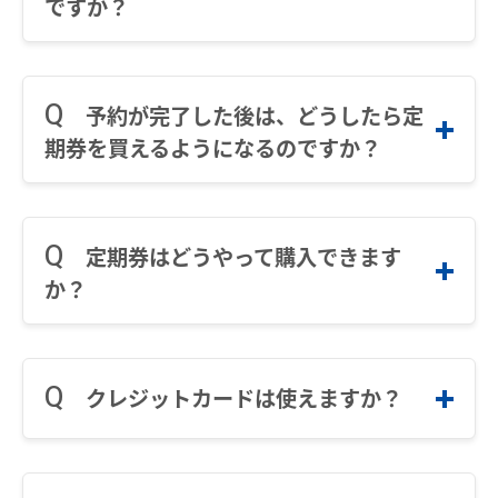
ですか？
日とご予約されるmanaca定期券の通用開
鉄道での使い方
始日の日付が重なる場合や、連続しない場
定期情報を入力する
合はご購入いただけませんので十分ご注意
鉄道の運賃計算
６時から２３時までです。
ください。
STEP.3
きっぷを購入する
※予約手続き中であっても、２３時を過ぎると
（お持ちのmanaca定期券の通用期間終了
予約が完了した後は、どうしたら定
通用開始日を選択してください。
予約できなくなることがあります。
日が、購入日以前の場合をのぞきます。）
期券を買えるようになるのですか？
特殊な改札口のご利用方法
※システムメンテナンス等により、予告なく時
予約状況の確認・キャンセル
※通用開始日の１箇月前からご予約いただ
間を変更する場合があります。
（ご購入いただけない例）
バスで使う
けます。
購入日：2025年3月5日
通勤定期券の場合は予約の完了後に、通学定期
※お持ちのmanaca定期券の通用期間終了
予約状況の確認ができます。
バスでの使い方
お持ちのmanaca定期券の通用期間終了
券の場合は当社における審査を経て、承認され
日とご予約されるmanaca定期券の通用開
定期券はどうやって購入できます
予約をキャンセルする場合は「予約をキャ
日：2025年3月6日
た際にその旨が登録されたメールアドレスに通
始日の日付が重なる場合や、連続しない場
か？
バスの運賃計算
ンセルする」ボタンを押してください。
ご予約されるmanaca定期券の通用開始
知されるので、その段階で購入可能となりま
合はご購入いただけませんので十分ご注意
日：2025年3月9日
す。なお、ご使用の携帯電話やスマートフォン
鉄道・バス共通情報
ください。
※購入予約番号を忘れた場合はキャンセル
の「受信拒否設定」等により、メールが受信で
（お持ちのmanaca定期券の通用期間終了
「定期券」と表記された自動券売機に、メール
できません。
おトクな乗継割引
きない場合があります。ご利用端末の設定をご
日が、購入日以前の場合をのぞきます。）
で通知されたＱＲコードをかざすか、または同
クレジットカードは使えますか？
なお、購入可能期間（通用開始日）を過
確認のうえ、「@mail-teikiwebyoyaku.meitet
様に通知された購入予約番号を入力し、予約時
manacaマイレージポイント
ぎると自動でキャンセル扱いとなります。
su.co.jp」からのメールを受信できるように設
（ご購入いただけない例）
にご自身で設定した４桁から１２桁までの暗証
定してください。
購入日：2025年3月5日
番号を入力することで、予約した定期券をお求
manacaの安心機能
2025年3月1日から、VISA、Master Card、JC
なお、承認通知時間の目安は、次のとおりで
お持ちのmanaca定期券の通用期間終了
めいただけます。