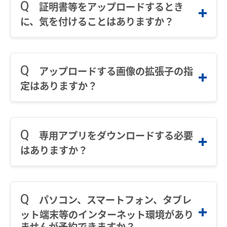
B、American Express、Diners Clubによる決
証明書等をアップロードするとき
す。
全国相互利用サービス
日：2025年3月6日
なお、予約内容をもとに駅窓口で発売すること
済が可能です。
（１）６時から１８時までの間は、当日の２３
に、気を付けることはありますか？
ご予約されるmanaca定期券の通用開始
はいたしかねますので、ご承知おきください。
ただし、窓口係員が終日不在または一部時間帯
ご利用の注意点
時までに通知
日：2025年3月9日
※「ＱＲコード」は、（株）デンソーウェーブ
に不在となる駅では、クレジット決済の対応時
（２）１８時から２３時までの間は、翌日の１
の登録商標です。
お買い物で使う
間は7：00から22：00までとなります。
通学定期乗車券にあっては、在籍する学校等の
２時までに通知
代表者において、必要事項を記入して発行した
アップロードする画像の拡張子の指
ポイントサービス
「通学証明書」または「通学定期乗車券購入兼
定はありますか？
用証明書」等で、利用者の氏名・住所・生年月
こんなとき、どうするの？
日・証明書の有効期間・学校名・学校所在地・
STEP.3
紛失したとき
卒業予定年月日が確認できる状態の写真をアッ
jpg、jpeg、png、bmp、heic、heifのいずれか
プロードしてください。
でお願いします。
使えなくなったとき
専用アプリをダウンロードする必要
割引定期券にあっては、身体障害者手帳、療育
経路情報を入力する
はありますか？
手帳及び精神障害者保健福祉手帳の「旅客鉄道
券面文字が見えにくくなったとき
株式会社・旅客運賃減額」欄の記載（第１種ま
乗車駅と降車駅を入力し有効期間（１箇
不要になったとき
たは第２種）と、利用者の氏名・住所・生年月
専用アプリのダウンロードは必要ございませ
月・３箇月・６箇月）を選択してくださ
日・証明書の有効期間が確認できる状態の写
ん。専用の予約サイトからお申込みく ださ
利用履歴を確認したいとき
パソコン、スマートフォン、タブレ
い。
真、及びお持ちのmanaca定期券の券面写真
い。
システムの都合上、乗車駅に入力できるの
（本人・介護者）をアップロードしてくださ
ット端末等のインターネット環境があり
manacaのQ＆A
STEP.2-2
は名鉄線の駅に限られます。他社線との連
い。
ませんが予約できますか？