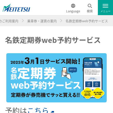
Language
検索
メニュー
のご利用案内
乗車券・運賃の案内
名鉄定期券web予約サービス
運行情報
遅延証明書
English
名鉄定期券web予約サービス
電車のご利用案内
簡体中文
電車のご利用案内トップ
繁体中文
ダイヤ・運賃
한국어
時刻表
ภาษาไทย
特別車チケットレスサービス
予約は
こちら
名鉄定期券web予約サービス