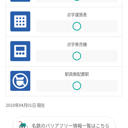
鉄道での使い方
点字運賃表
鉄道の運賃計算
きっぷを購入する
特殊な改札口のご利用方法
点字券売機
バスで使う
バスでの使い方
バスの運賃計算
駅員無配置駅
鉄道・バス共通情報
おトクな乗継割引
2010年04月01日 現在
manacaマイレージポイント
manacaの安心機能
名鉄のバリアフリー情報一覧はこちら