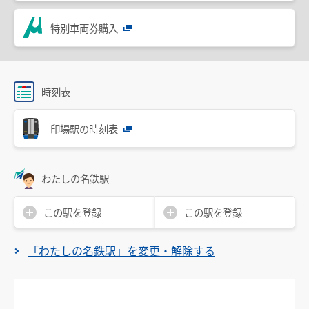
設備・機器・車両等
特別車両券購入
特別車のご案内
主要駅構内図
バリアフリー情報
時刻表
自動券売機・精算機
印場駅の時刻表
駅集中管理システム
名鉄出札係員配置駅のご案内
わたしの名鉄駅
線路の近接工事
この駅を登録
この駅を登録
用地境界
「わたしの名鉄駅」を変更・解除する
乗車券・運賃の案内
きっぷ
特別車両券（ミューチケット）
おとなとこども