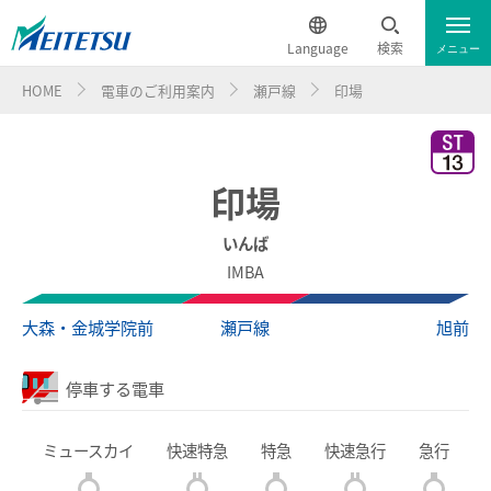
Language
検索
メニュー
HOME
電車のご利用案内
瀬戸線
印場
運行情報
遅延証明書
English
電車のご利用案内
簡体中文
印場
電車のご利用案内トップ
繁体中文
いんば
IMBA
ダイヤ・運賃
한국어
大森・金城学院前
瀬戸線
旭前
時刻表
ภาษาไทย
停車する電車
特別車チケットレスサービス
ミュースカイ
快速特急
特急
快速急行
急行
名鉄定期券web予約サービス