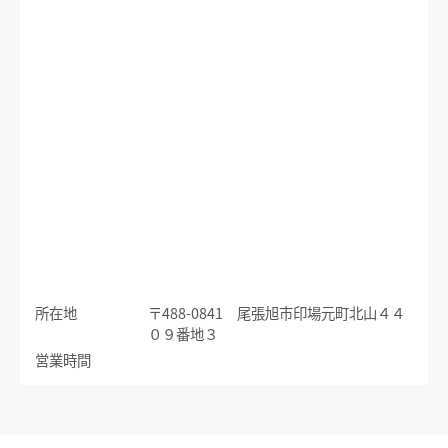
運賃のご案内
普通乗車券
特別車両券（ミューチケット）
入場券
特殊割引回数券
乗継ミューチケット
乗車券の正しいご利用方法
定期乗車券
特別車両券の払いもどし
手回り品
名鉄定期券web予約サービス
SFパノラマカードの払いもどし
団体乗車券
タッチ決済・QR
障害者割引および学生割引
manaca
きっぷの変更・交換
運送約款
きっぷをなくした場合
所在地
〒488-0841 尾張旭市印場元町北山４４
きっぷの払いもどし
０９番地３
中部国際空港アクセス
営業時間
空港アクセスのご案内
名鉄名古屋駅のりば案内