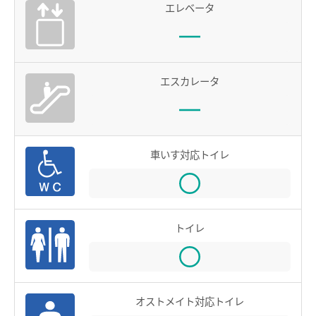
エレベータ
電車沿線ハイキング
お知らせ一覧
歩いて巡拝（まいる）知多四国
エスカレータ
よくあるご質問
お問い合わせ
企業情報
車いす対応トイレ
サステナビリティ
IR情報
採用情報
トイレ
manaca
名鉄ミューズポイント
manacaトップ
オストメイト対応トイレ