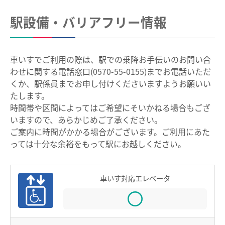
中部国際空港駅のりば案内
駅設備・バリアフリー情報
その他
遅延証明書
車いすでご利用の際は、駅での乗降お手伝いのお問い合
わせに関する電話窓口(0570-55-0155)までお電話いただ
列車運行に支障がある場合の取扱い
くか、駅係員までお申し付けくださいますようお願いい
路線別時刻表
たします。
時間帯や区間によってはご希望にそいかねる場合もござ
お客さまサービス向上に関する取り組み
いますので、あらかじめご了承ください。
名古屋鉄道におけるマナー向上の取り組みについて
ご案内に時間がかかる場合がございます。ご利用にあた
っては十分な余裕をもって駅にお越しください。
でんしゃ旅・おトクなきっぷ
車いす対応エレベータ
ハイキング・巡拝
ハイキング・巡拝トップ
沿線情報