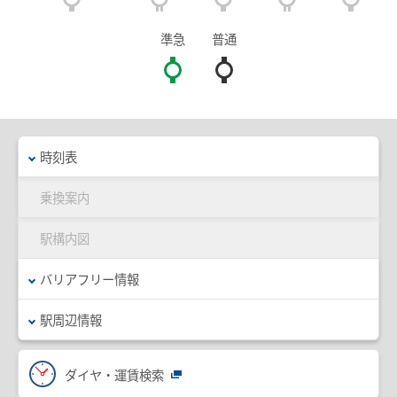
臨時列車情報
準急
普通
路線・駅情報
名古屋本線
豊川線
西尾線・蒲郡線
三河線（知立～碧南）
時刻表
三河線（知立～猿投）
豊田線
乗換案内
常滑線・空港線
築港線
駅構内図
河和線・知多新線
津島線・尾西線
バリアフリー情報
竹鼻線・羽島線
犬山線
駅周辺情報
広見線
小牧線
各務原線
瀬戸線
ダイヤ・運賃検索