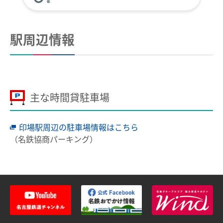
全国相互利用サービス
ご利用の注意点
駅周辺情報
お買い物で使う
ポイントサービス
こんなとき、どうするの？
主な時間貸駐車場
紛失したとき
印場駅周辺の駐車場情報はこちら
使えなくなったとき
（名鉄協商パーキング）
券面文字が見えにくくなったとき
不要になったとき
利用履歴を確認したいとき
manacaのQ＆A