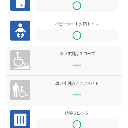
お買物＆フード
manacaとは？
manacaの特長
法人・店舗のお客様
ベビーシート対応トイレ
manacaの種類
名鉄グループ
manacaを買う
manacaを購入する
車いす対応スロープ
manaca定期券を購入する
manacaにチャージする
車いす対応チェアメイト
manaca取扱窓口
鉄道・バスで使う
ご利用いただけるエリア
誘導ブロック
鉄道で使う