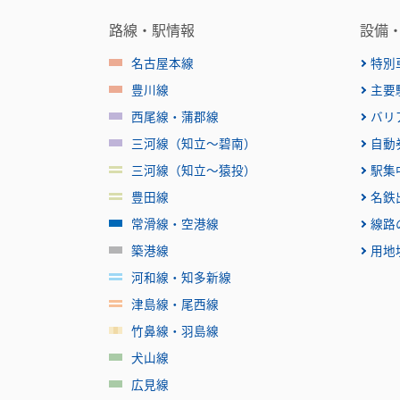
路線・駅情報
設備
名古屋本線
特別
豊川線
主要
西尾線・蒲郡線
バリ
三河線（知立～碧南）
自動
三河線（知立～猿投）
駅集
豊田線
名鉄
常滑線・空港線
線路
築港線
用地
河和線・知多新線
津島線・尾西線
竹鼻線・羽島線
犬山線
広見線