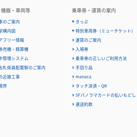
・機器・車両等
乗車券・運賃の案内
車のご案内
きっぷ
駅構内図
特別車両券（ミューチケット）
おとなとこども
普通乗車券
アフリー情報
運賃のご案内
特別車両券（ミューチケット
特殊割引回数券
乗継ミューチケット
券売機・精算機
入場券
定期乗車券
特別車両券の払いもどし
中管理システム
乗車券の正しいご利用方法
名鉄定期券web予約サービス
出札係員配置駅のご案内
手回り品
団体乗車券
の近接工事
manaca
障害者割引および学生割引
境界
タッチ決済・QR
きっぷの変更・交換
きっぷをなくした場合
SFパノラマカードの払いもどし
きっぷの払いもどし
運送約款