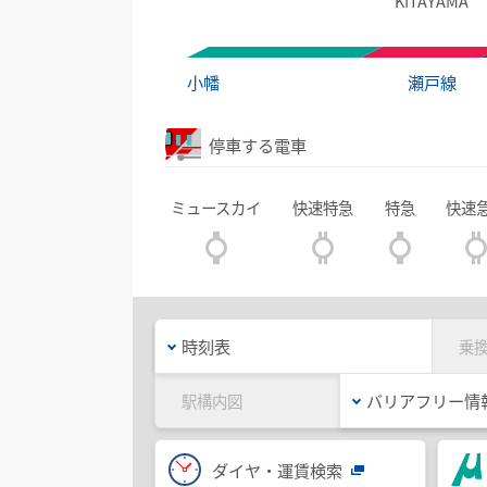
KITAYAMA
小幡
瀬戸線
停車する電車
ミュースカイ
快速特急
特急
快速
時刻表
乗
バリアフリー情
駅構内図
ダイヤ・運賃検索