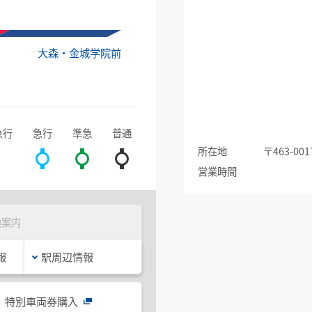
大森・金城学院前
急行
急行
準急
普通
所在地
〒463-
営業時間
換案内
報
駅周辺情報
特別車両券購入