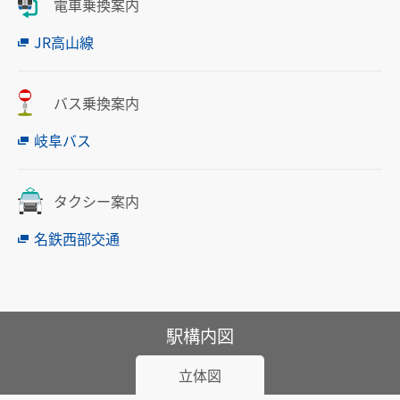
電車乗換案内
中部国際空港駅のりば案内
JR高山線
その他
遅延証明書
バス乗換案内
列車運行に支障がある場合の取扱い
岐阜バス
路線別時刻表
お客さまサービス向上に関する取り組み
タクシー案内
名古屋鉄道におけるマナー向上の取り組みについて
名鉄西部交通
でんしゃ旅・おトクなきっぷ
駅構内図
ハイキング・巡拝
立体図
ハイキング・巡拝トップ
沿線情報