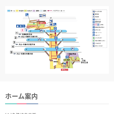
電車沿線ハイキング
お知らせ一覧
歩いて巡拝（まいる）知多四国
よくあるご質問
お問い合わせ
企業情報
サステナビリティ
IR情報
採用情報
manaca
ホーム案内
名鉄ミューズポイント
manacaトップ