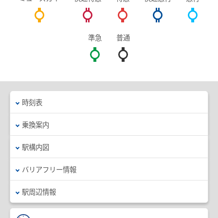
臨時列車情報
準急
普通
路線・駅情報
名古屋本線
豊川線
西尾線・蒲郡線
三河線（知立～碧南）
時刻表
三河線（知立～猿投）
豊田線
常滑線・空港線
築港線
乗換案内
河和線・知多新線
津島線・尾西線
駅構内図
竹鼻線・羽島線
犬山線
バリアフリー情報
広見線
小牧線
駅周辺情報
各務原線
瀬戸線