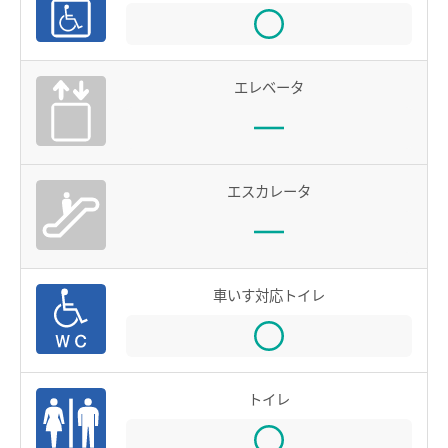
鉄道での使い方
鉄道の運賃計算
エレベータ
きっぷを購入する
特殊な改札口のご利用方法
バスで使う
エスカレータ
バスでの使い方
バスの運賃計算
車いす対応トイレ
鉄道・バス共通情報
おトクな乗継割引
manacaマイレージポイント
トイレ
manacaの安心機能