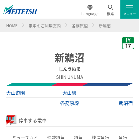
Language
検索
メニュー
HOME
電車のご利用案内
各務原線
新鵜沼
運行情報
遅延証明書
English
電車のご利用案内
簡体中文
新鵜沼
電車のご利用案内トップ
繁体中文
しんうぬま
SHIN UNUMA
ダイヤ・運賃
한국어
犬山遊園
犬山線
時刻表
ภาษาไทย
各務原線
鵜沼宿
特別車チケットレスサービス
停車する電車
名鉄定期券web予約サービス
ミュースカイ
快速特急
特急
快速急行
急行