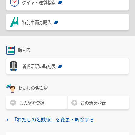
ダイヤ・運賃検索
設備・機器・車両等
特別車のご案内
特別車両券購入
主要駅構内図
バリアフリー情報
時刻表
自動券売機・精算機
駅集中管理システム
新鵜沼駅の時刻表
名鉄出札係員配置駅のご案内
線路の近接工事
わたしの名鉄駅
用地境界
この駅を登録
この駅を登録
乗車券・運賃の案内
「わたしの名鉄駅」を変更・解除する
きっぷ
特別車両券（ミューチケット）
おとなとこども