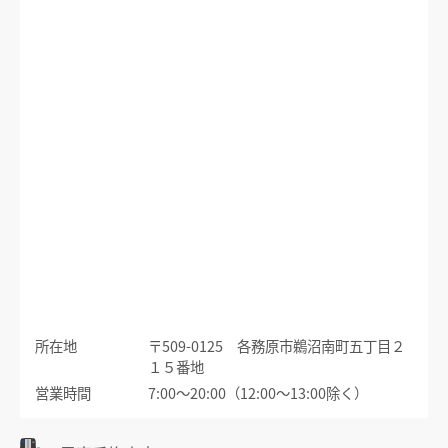
運賃のご案内
普通乗車券
特別車両券（ミューチケット）
入場券
特殊割引回数券
乗継ミューチケット
乗車券の正しいご利用方法
定期乗車券
特別車両券の払いもどし
手回り品
名鉄定期券web予約サービス
SFパノラマカードの払いもどし
団体乗車券
タッチ決済・QR
障害者割引および学生割引
manaca
きっぷの変更・交換
運送約款
きっぷをなくした場合
きっぷの払いもどし
所在地
〒509-0125 各務原市鵜沼南町五丁目２
中部国際空港アクセス
１５番地
空港アクセスのご案内
営業時間
7:00～20:00（12:00～13:00除く）
名鉄名古屋駅のりば案内