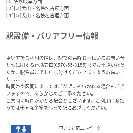
[１]名鉄岐阜方面
お買物＆フード
manacaとは？
[２][３]犬山・名鉄名古屋方面
[４][５]犬山・名鉄名古屋方面
manacaの特長
法人・店舗のお客様
manacaの種類
名鉄グループ
駅設備・バリアフリー情報
manacaを買う
manacaを購入する
車いすでご利用の際は、駅での乗降お手伝いのお問い合
manaca定期券を購入する
わせに関する電話窓口(0570-55-0155)までお電話いただ
くか、駅係員までお申し付けくださいますようお願いい
manacaにチャージする
たします。
時間帯や区間によってはご希望にそいかねる場合もござ
manaca取扱窓口
いますので、あらかじめご了承ください。
ご案内に時間がかかる場合がございます。ご利用にあた
鉄道・バスで使う
っては十分な余裕をもって駅にお越しください。
ご利用いただけるエリア
鉄道で使う
車いす対応エレベータ