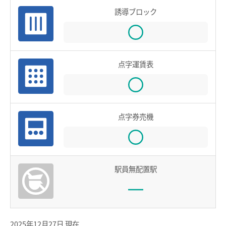
用語の説明
誘導ブロック
約款／manacaご利用ガイド
個人情報保護について
点字運賃表
点字券売機
駅員無配置駅
2025年12月27日 現在