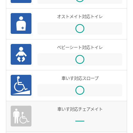
全国相互利用サービス
オストメイト対応トイレ
ご利用の注意点
お買い物で使う
ポイントサービス
ベビーシート対応トイレ
こんなとき、どうするの？
紛失したとき
使えなくなったとき
車いす対応スロープ
券面文字が見えにくくなったとき
不要になったとき
車いす対応チェアメイト
利用履歴を確認したいとき
manacaのQ＆A