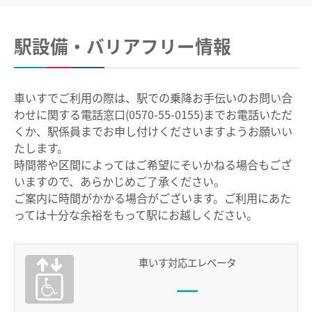
中部国際空港駅のりば案内
駅設備・バリアフリー情報
その他
遅延証明書
車いすでご利用の際は、駅での乗降お手伝いのお問い合
列車運行に支障がある場合の取扱い
わせに関する電話窓口(0570-55-0155)までお電話いただ
路線別時刻表
くか、駅係員までお申し付けくださいますようお願いい
たします。
お客さまサービス向上に関する取り組み
時間帯や区間によってはご希望にそいかねる場合もござ
いますので、あらかじめご了承ください。
名古屋鉄道におけるマナー向上の取り組みについて
ご案内に時間がかかる場合がございます。ご利用にあた
っては十分な余裕をもって駅にお越しください。
でんしゃ旅・おトクなきっぷ
車いす対応エレベータ
ハイキング・巡拝
ハイキング・巡拝トップ
沿線情報