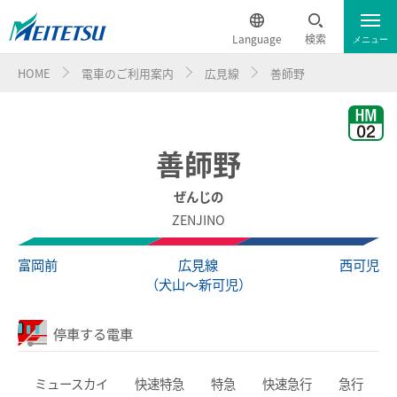
Language
検索
メニュー
HOME
電車のご利用案内
広見線
善師野
運行情報
遅延証明書
English
電車のご利用案内
簡体中文
善師野
電車のご利用案内トップ
繁体中文
ぜんじの
ZENJINO
ダイヤ・運賃
한국어
富岡前
広見線
西可児
（犬山～新可児）
時刻表
ภาษาไทย
停車する電車
特別車チケットレスサービス
ミュースカイ
快速特急
特急
快速急行
急行
名鉄定期券web予約サービス