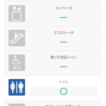
エレベータ
電車沿線ハイキング
お知らせ一覧
歩いて巡拝（まいる）知多四国
よくあるご質問
お問い合わせ
エスカレータ
企業情報
サステナビリティ
車いす対応トイレ
IR情報
採用情報
トイレ
manaca
名鉄ミューズポイント
manacaトップ