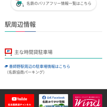
名鉄のバリアフリー情報一覧はこちら
全国相互利用サービス
ご利用の注意点
駅周辺情報
お買い物で使う
ポイントサービス
こんなとき、どうするの？
主な時間貸駐車場
紛失したとき
使えなくなったとき
善師野駅周辺の駐車場情報はこちら
（名鉄協商パーキング）
券面文字が見えにくくなったとき
不要になったとき
利用履歴を確認したいとき
manacaのQ＆A