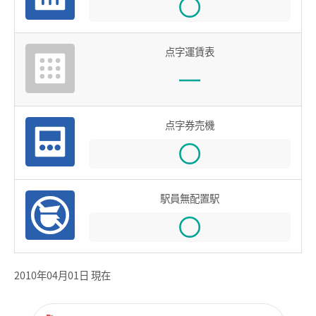
鉄道での使い方
鉄道の運賃計算
点字運賃表
きっぷを購入する
特殊な改札口のご利用方法
バスで使う
点字券売機
バスでの使い方
バスの運賃計算
駅員無配置駅
鉄道・バス共通情報
おトクな乗継割引
manacaマイレージポイント
2010年04月01日 現在
manacaの安心機能