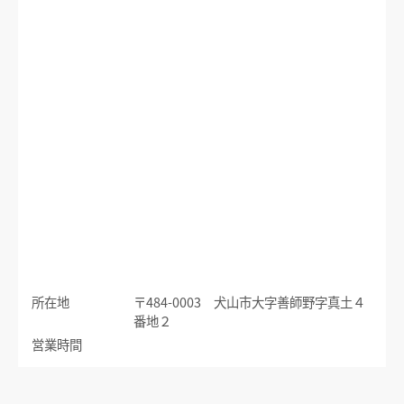
運賃のご案内
普通乗車券
特別車両券（ミューチケット）
入場券
特殊割引回数券
乗継ミューチケット
乗車券の正しいご利用方法
定期乗車券
特別車両券の払いもどし
手回り品
名鉄定期券web予約サービス
SFパノラマカードの払いもどし
団体乗車券
タッチ決済・QR
障害者割引および学生割引
manaca
きっぷの変更・交換
運送約款
きっぷをなくした場合
きっぷの払いもどし
所在地
〒484-0003 犬山市大字善師野字真土４
中部国際空港アクセス
番地２
営業時間
空港アクセスのご案内
名鉄名古屋駅のりば案内