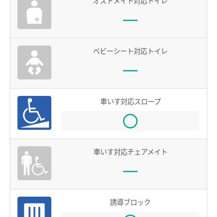
オストメイト対応トイレ
お買物＆フード
manacaとは？
manacaの特長
法人・店舗のお客様
manacaの種類
名鉄グループ
ベビーシート対応トイレ
manacaを買う
manacaを購入する
車いす対応スロープ
manaca定期券を購入する
manacaにチャージする
manaca取扱窓口
車いす対応チェアメイト
鉄道・バスで使う
ご利用いただけるエリア
誘導ブロック
鉄道で使う