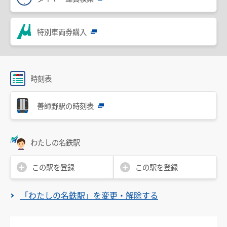
設備・機器・車両等
特別車のご案内
特別車両券購入
主要駅構内図
バリアフリー情報
時刻表
自動券売機・精算機
駅集中管理システム
善師野駅の時刻表
名鉄出札係員配置駅のご案内
線路の近接工事
わたしの名鉄駅
用地境界
この駅を登録
この駅を登録
乗車券・運賃の案内
「わたしの名鉄駅」を変更・解除する
きっぷ
特別車両券（ミューチケット）
おとなとこども