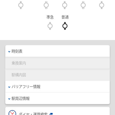
臨時列車情報
準急
普通
路線・駅情報
名古屋本線
豊川線
西尾線・蒲郡線
三河線（知立～碧南）
時刻表
三河線（知立～猿投）
豊田線
乗換案内
常滑線・空港線
築港線
駅構内図
河和線・知多新線
津島線・尾西線
竹鼻線・羽島線
犬山線
バリアフリー情報
広見線
小牧線
駅周辺情報
各務原線
瀬戸線
ダイヤ・運賃検索