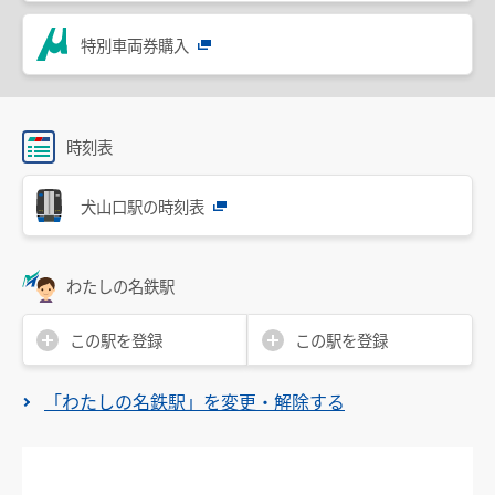
設備・機器・車両等
特別車両券購入
特別車のご案内
主要駅構内図
バリアフリー情報
時刻表
自動券売機・精算機
犬山口駅の時刻表
駅集中管理システム
名鉄出札係員配置駅のご案内
わたしの名鉄駅
線路の近接工事
この駅を登録
この駅を登録
用地境界
「わたしの名鉄駅」を変更・解除する
乗車券・運賃の案内
きっぷ
特別車両券（ミューチケット）
おとなとこども