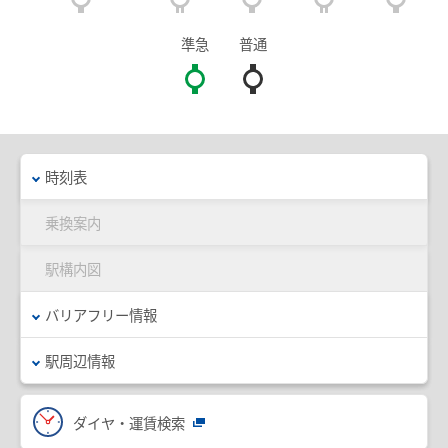
臨時列車情報
準急
普通
路線・駅情報
名古屋本線
豊川線
西尾線・蒲郡線
三河線（知立～碧南）
時刻表
三河線（知立～猿投）
豊田線
乗換案内
常滑線・空港線
築港線
駅構内図
河和線・知多新線
津島線・尾西線
バリアフリー情報
竹鼻線・羽島線
犬山線
駅周辺情報
広見線
小牧線
各務原線
瀬戸線
ダイヤ・運賃検索