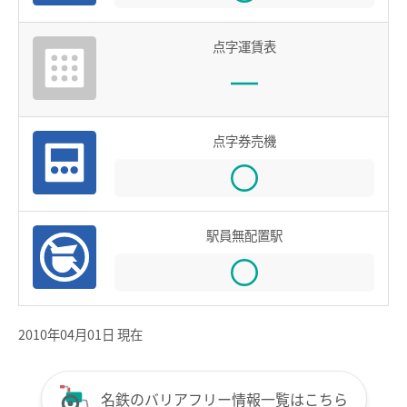
鉄道での使い方
点字運賃表
鉄道の運賃計算
きっぷを購入する
特殊な改札口のご利用方法
点字券売機
バスで使う
バスでの使い方
バスの運賃計算
駅員無配置駅
鉄道・バス共通情報
おトクな乗継割引
2010年04月01日 現在
manacaマイレージポイント
manacaの安心機能
名鉄のバリアフリー情報一覧はこちら