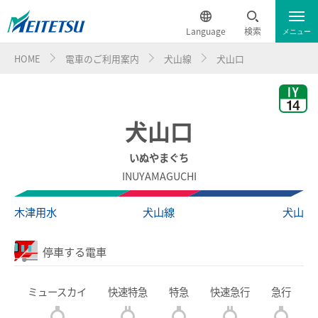
Language
検索
メニュー
HOME
電車のご利用案内
犬山線
犬山口
運行情報
遅延証明書
English
電車のご利用案内
簡体中文
犬山口
電車のご利用案内トップ
繁体中文
いぬやまぐち
INUYAMAGUCHI
ダイヤ・運賃
한국어
木津用水
犬山線
犬山
時刻表
ภาษาไทย
停車する電車
特別車チケットレスサービス
ミュースカイ
快速特急
特急
快速急行
急行
名鉄定期券web予約サービス