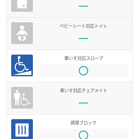
お買物＆フード
manacaとは？
manacaの特長
法人・店舗のお客様
ベビーシート対応トイレ
manacaの種類
名鉄グループ
manacaを買う
manacaを購入する
車いす対応スロープ
manaca定期券を購入する
manacaにチャージする
車いす対応チェアメイト
manaca取扱窓口
鉄道・バスで使う
ご利用いただけるエリア
誘導ブロック
鉄道で使う