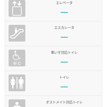
エレベータ
電車沿線ハイキング
お知らせ一覧
歩いて巡拝（まいる）知多四国
エスカレータ
よくあるご質問
お問い合わせ
企業情報
車いす対応トイレ
サステナビリティ
IR情報
採用情報
トイレ
manaca
名鉄ミューズポイント
manacaトップ
オストメイト対応トイレ