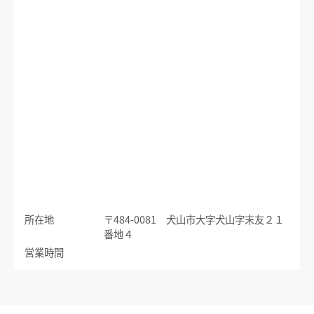
運賃のご案内
普通乗車券
特別車両券（ミューチケット）
入場券
特殊割引回数券
乗継ミューチケット
乗車券の正しいご利用方法
定期乗車券
特別車両券の払いもどし
手回り品
名鉄定期券web予約サービス
SFパノラマカードの払いもどし
団体乗車券
タッチ決済・QR
障害者割引および学生割引
manaca
きっぷの変更・交換
運送約款
きっぷをなくした場合
所在地
〒484-0081 犬山市大字犬山字末友２１
きっぷの払いもどし
番地４
中部国際空港アクセス
営業時間
空港アクセスのご案内
名鉄名古屋駅のりば案内