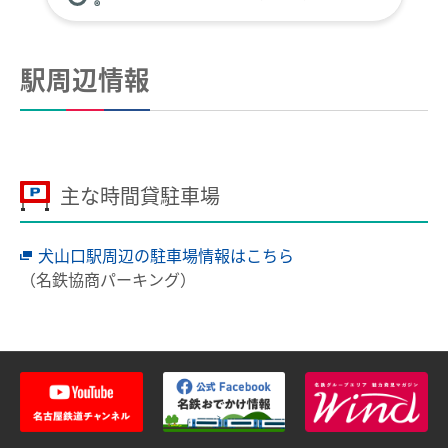
全国相互利用サービス
ご利用の注意点
駅周辺情報
お買い物で使う
ポイントサービス
こんなとき、どうするの？
主な時間貸駐車場
紛失したとき
犬山口駅周辺の駐車場情報はこちら
使えなくなったとき
（名鉄協商パーキング）
券面文字が見えにくくなったとき
不要になったとき
利用履歴を確認したいとき
manacaのQ＆A