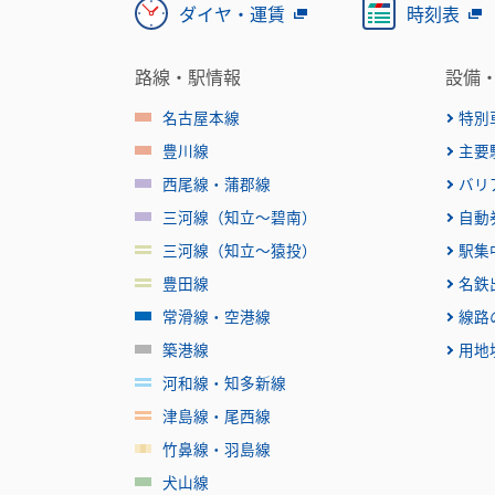
ダイヤ・運賃
時刻表
路線・駅情報
設備
名古屋本線
特別
豊川線
主要
西尾線・蒲郡線
バリ
三河線（知立～碧南）
自動
三河線（知立～猿投）
駅集
豊田線
名鉄
常滑線・空港線
線路
築港線
用地
河和線・知多新線
津島線・尾西線
竹鼻線・羽島線
犬山線