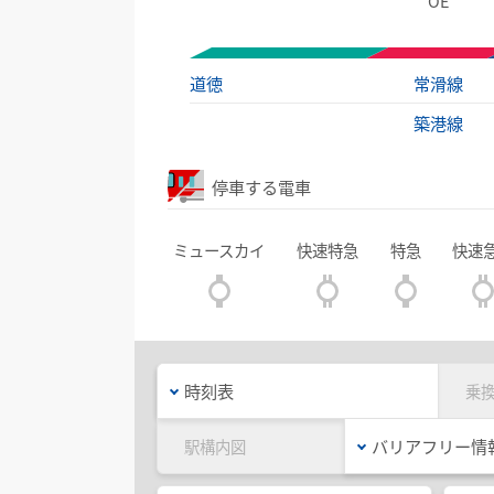
ŌE
道徳
常滑線
築港線
停車する電車
ミュースカイ
快速特急
特急
快速
時刻表
乗
バリアフリー情
駅構内図