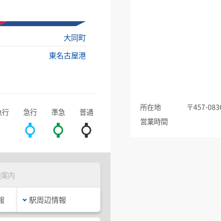
大同町
東名古屋港
所在地
〒457-
急行
急行
準急
普通
営業時間
換案内
報
駅周辺情報