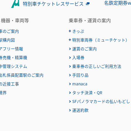
名鉄定期券w
特別車チケットレスサービス
・機器・車両等
乗車券・運賃の案内
車のご案内
きっぷ
駅構内図
特別車両券（ミューチケット）
おとなとこども
普通乗車券
アフリー情報
運賃のご案内
特別車両券（ミューチケット
特殊割引回数券
乗継ミューチケット
券売機・精算機
入場券
定期乗車券
特別車両券の払いもどし
中管理システム
乗車券の正しいご利用方法
名鉄定期券web予約サービス
出札係員配置駅のご案内
手回り品
団体乗車券
の近接工事
manaca
障害者割引および学生割引
境界
タッチ決済・QR
きっぷの変更・交換
きっぷをなくした場合
SFパノラマカードの払いもどし
きっぷの払いもどし
運送約款