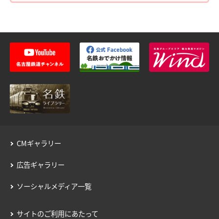
運賃のご案内
普通乗車券
特別車両券（ミューチケット）
入場券
特殊割引回数券
乗継ミューチケット
乗車券の正しいご利用方法
定期乗車券
特別車両券の払いもどし
手回り品
名鉄定期券web予約サービス
SFパノラマカードの払いもどし
団体乗車券
タッチ決済・QR
障害者割引および学生割引
manaca
きっぷの変更・交換
CMギャラリー
運送約款
きっぷをなくした場合
きっぷの払いもどし
広告ギャラリー
中部国際空港アクセス
空港アクセスのご案内
ソーシャルメディア一覧
名鉄名古屋駅のりば案内
サイトのご利用にあたって