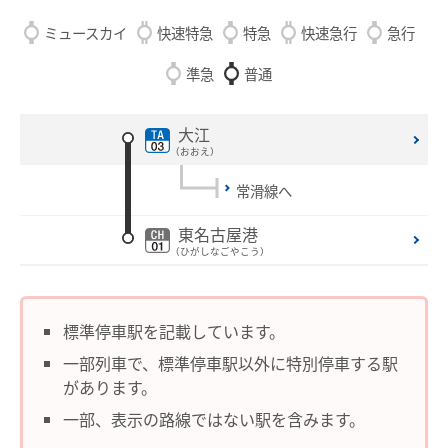
設備・機器・車両等
ミュースカイ
快速特急
特急
快速急行
急行
特別車のご案内
準急
普通
主要駅構内図
バリアフリー情報
大江
（おおえ）
自動券売機・精算機
常滑線へ
駅集中管理システム
東名古屋港
名鉄出札係員配置駅のご案内
（ひがしなごやこう）
線路の近接工事
用地境界
標準停車駅を記載しています。
一部列車で、標準停車駅以外に特別停車する駅
乗車券・運賃の案内
があります。
きっぷ
一部、表示の路線ではない駅を含みます。
特別車両券（ミューチケット）
おとなとこども