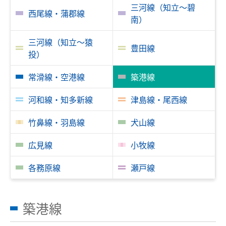
三河線（知立～碧
西尾線・蒲郡線
南）
臨時列車情報
三河線（知立～猿
豊田線
路線・駅情報
投）
名古屋本線
豊川線
常滑線・空港線
築港線
西尾線・蒲郡線
三河線（知立～碧南）
河和線・知多新線
津島線・尾西線
三河線（知立～猿投）
豊田線
竹鼻線・羽島線
犬山線
常滑線・空港線
築港線
広見線
小牧線
河和線・知多新線
津島線・尾西線
竹鼻線・羽島線
各務原線
犬山線
瀬戸線
広見線
小牧線
築港線
各務原線
瀬戸線