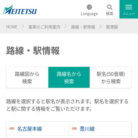
Language
検索
メニュー
HOME
電車のご利用案内
路線・駅情報
築港線
運行情報
遅延証明書
English
電車のご利用案内
路線・駅情報
簡体中文
電車のご利用案内トップ
繁体中文
路線図から
路線名から
駅名(50音順)
検索
検索
から検索
ダイヤ・運賃
한국어
時刻表
ภาษาไทย
路線を選択すると駅名が表示されます。駅名を選択する
と駅に関する情報をご覧いただけます。
特別車チケットレスサービス
名古屋本線
豊川線
名鉄定期券web予約サービス