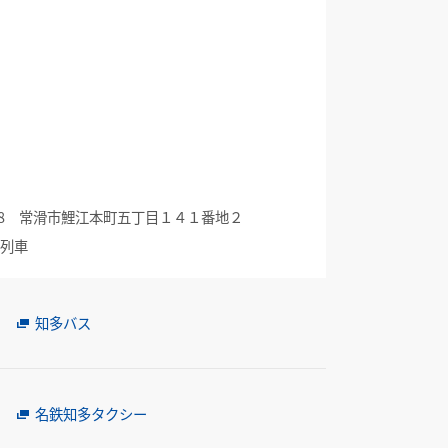
0838 常滑市鯉江本町五丁目１４１番地２
列車
知多バス
名鉄知多タクシー