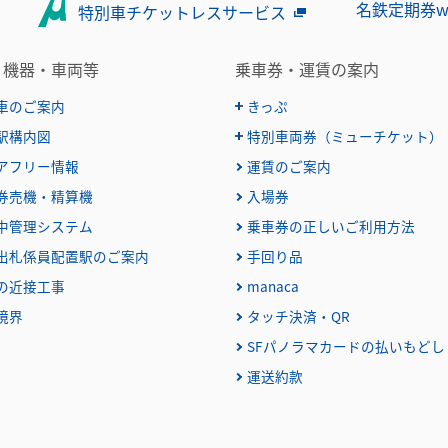
名鉄定期券w
特別車チケットレスサービス
・機器・車両等
乗車券・運賃の案内
車のご案内
きっぷ
駅構内図
特別車両券（ミューチケット）
おとなとこども
普通乗車券
アフリー情報
運賃のご案内
特別車両券（ミューチケット
特殊割引回数券
乗継ミューチケット
券売機・精算機
入場券
定期乗車券
特別車両券の払いもどし
中管理システム
乗車券の正しいご利用方法
名鉄定期券web予約サービス
出札係員配置駅のご案内
手回り品
団体乗車券
の近接工事
manaca
障害者割引および学生割引
境界
タッチ決済・QR
きっぷの変更・交換
きっぷをなくした場合
SFパノラマカードの払いもどし
きっぷの払いもどし
運送約款