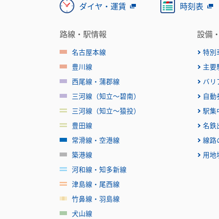
ダイヤ・運賃
時刻表
路線・駅情報
設備
名古屋本線
特別
豊川線
主要
西尾線・蒲郡線
バリ
三河線（知立～碧南）
自動
三河線（知立～猿投）
駅集
豊田線
名鉄
常滑線・空港線
線路
築港線
用地
河和線・知多新線
津島線・尾西線
竹鼻線・羽島線
犬山線