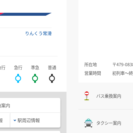
りんくう常滑
所在地
〒479-
急行
急行
準急
普通
営業時間
初列車～終
バス乗換案内
換案内
報
駅周辺情報
タクシー案内