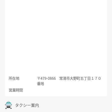
運賃のご案内
普通乗車券
特別車両券（ミューチケット）
入場券
特殊割引回数券
乗継ミューチケット
乗車券の正しいご利用方法
定期乗車券
特別車両券の払いもどし
手回り品
名鉄定期券web予約サービス
SFパノラマカードの払いもどし
団体乗車券
タッチ決済・QR
障害者割引および学生割引
manaca
きっぷの変更・交換
運送約款
きっぷをなくした場合
所在地
〒479-0866 常滑市大野町五丁目１７０
きっぷの払いもどし
番地
中部国際空港アクセス
営業時間
空港アクセスのご案内
タクシー案内
名鉄名古屋駅のりば案内