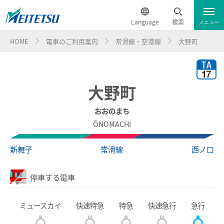
Language
検索
メニュー
HOME
電車のご利用案内
常滑線・空港線
大野町
運行情報
遅延証明書
English
電車のご利用案内
簡体中文
大野町
電車のご利用案内トップ
繁体中文
おおのまち
ŌNOMACHI
ダイヤ・運賃
한국어
新舞子
常滑線
西ノ口
時刻表
ภาษาไทย
停車する電車
特別車チケットレスサービス
ミュースカイ
快速特急
特急
快速急行
急行
名鉄定期券web予約サービス