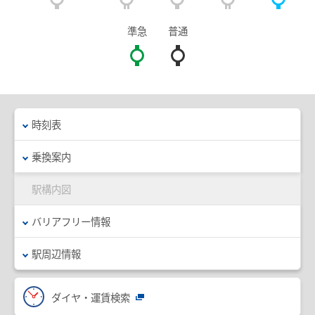
臨時列車情報
準急
普通
路線・駅情報
名古屋本線
豊川線
西尾線・蒲郡線
三河線（知立～碧南）
時刻表
三河線（知立～猿投）
豊田線
乗換案内
常滑線・空港線
築港線
駅構内図
河和線・知多新線
津島線・尾西線
バリアフリー情報
竹鼻線・羽島線
犬山線
駅周辺情報
広見線
小牧線
各務原線
瀬戸線
ダイヤ・運賃検索