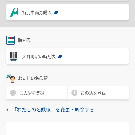
設備・機器・車両等
特別車両券購入
特別車のご案内
主要駅構内図
バリアフリー情報
時刻表
自動券売機・精算機
大野町駅の時刻表
駅集中管理システム
名鉄出札係員配置駅のご案内
わたしの名鉄駅
線路の近接工事
この駅を登録
この駅を登録
用地境界
「わたしの名鉄駅」を変更・解除する
乗車券・運賃の案内
きっぷ
特別車両券（ミューチケット）
おとなとこども