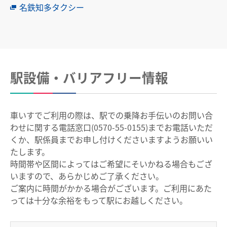
名鉄知多タクシー
中部国際空港駅のりば案内
その他
遅延証明書
駅設備・バリアフリー情報
列車運行に支障がある場合の取扱い
路線別時刻表
お客さまサービス向上に関する取り組み
車いすでご利用の際は、駅での乗降お手伝いのお問い合
わせに関する電話窓口(0570-55-0155)までお電話いただ
名古屋鉄道におけるマナー向上の取り組みについて
くか、駅係員までお申し付けくださいますようお願いい
たします。
でんしゃ旅・おトクなきっぷ
時間帯や区間によってはご希望にそいかねる場合もござ
いますので、あらかじめご了承ください。
ご案内に時間がかかる場合がございます。ご利用にあた
ハイキング・巡拝
っては十分な余裕をもって駅にお越しください。
ハイキング・巡拝トップ
沿線情報