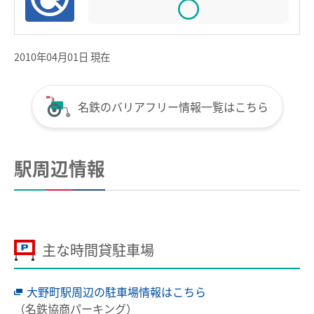
全国相互利用サービス
ご利用の注意点
2010年04月01日 現在
お買い物で使う
ポイントサービス
名鉄のバリアフリー情報一覧はこちら
こんなとき、どうするの？
紛失したとき
駅周辺情報
使えなくなったとき
券面文字が見えにくくなったとき
不要になったとき
主な時間貸駐車場
利用履歴を確認したいとき
大野町駅周辺の駐車場情報はこちら
manacaのQ＆A
（名鉄協商パーキング）