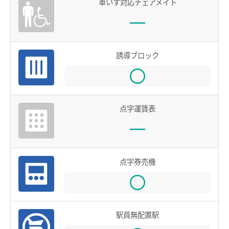
車いす対応チェアメイト
鉄道での使い方
鉄道の運賃計算
きっぷを購入する
誘導ブロック
特殊な改札口のご利用方法
バスで使う
点字運賃表
バスでの使い方
バスの運賃計算
鉄道・バス共通情報
点字券売機
おトクな乗継割引
manacaマイレージポイント
駅員無配置駅
manacaの安心機能