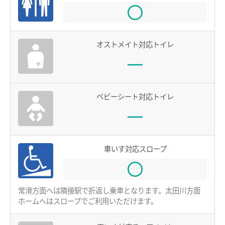
お買物＆フード
manacaとは？
manacaの特長
法人・店舗のお客様
オストメイト対応トイレ
manacaの種類
名鉄グループ
manacaを買う
manacaを購入する
ベビーシート対応トイレ
manaca定期券を購入する
manacaにチャージする
manaca取扱窓口
車いす対応スロープ
鉄道・バスで使う
ご利用いただけるエリア
常滑方面へは隣接駅で折返し乗車となります。太田川方面
ホームへはスロープでご利用いただけます。
鉄道で使う