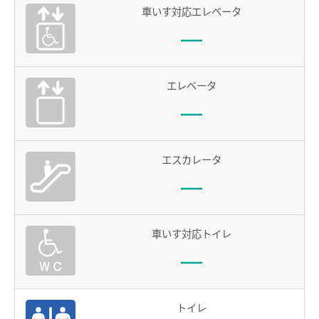
車いす対応エレベータ
電車沿線ハイキング
お知らせ一覧
歩いて巡拝（まいる）知多四国
よくあるご質問
お問い合わせ
エレベータ
企業情報
エスカレータ
サステナビリティ
IR情報
採用情報
車いす対応トイレ
manaca
名鉄ミューズポイント
manacaトップ
トイレ