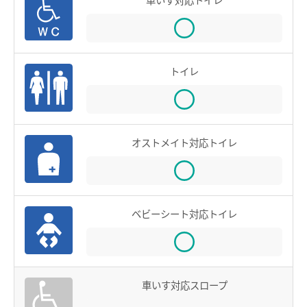
鉄道での使い方
鉄道の運賃計算
きっぷを購入する
トイレ
特殊な改札口のご利用方法
バスで使う
オストメイト対応トイレ
バスでの使い方
バスの運賃計算
鉄道・バス共通情報
ベビーシート対応トイレ
おトクな乗継割引
manacaマイレージポイント
車いす対応スロープ
manacaの安心機能