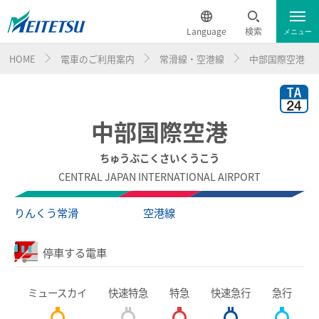
Language
検索
メニュー
HOME
電車のご利用案内
常滑線・空港線
中部国際空港
運行情報
遅延証明書
English
電車のご利用案内
簡体中文
中部国際空港
電車のご利用案内トップ
繁体中文
ちゅうぶこくさいくうこう
CENTRAL JAPAN INTERNATIONAL AIRPORT
ダイヤ・運賃
한국어
りんくう常滑
空港線
時刻表
ภาษาไทย
停車する電車
特別車チケットレスサービス
ミュースカイ
快速特急
特急
快速急行
急行
名鉄定期券web予約サービス