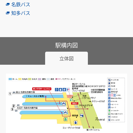
名鉄バス
中部国際空港駅のりば案内
知多バス
その他
遅延証明書
列車運行に支障がある場合の取扱い
駅構内図
路線別時刻表
立体図
お客さまサービス向上に関する取り組み
名古屋鉄道におけるマナー向上の取り組みについて
でんしゃ旅・おトクなきっぷ
ハイキング・巡拝
ハイキング・巡拝トップ
沿線情報