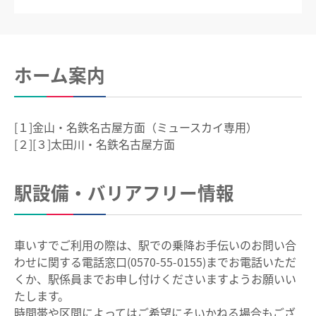
電車沿線ハイキング
お知らせ一覧
歩いて巡拝（まいる）知多四国
ホーム案内
よくあるご質問
お問い合わせ
[１]金山・名鉄名古屋方面（ミュースカイ専用）
企業情報
[２][３]太田川・名鉄名古屋方面
サステナビリティ
駅設備・バリアフリー情報
IR情報
採用情報
車いすでご利用の際は、駅での乗降お手伝いのお問い合
manaca
わせに関する電話窓口(0570-55-0155)までお電話いただ
くか、駅係員までお申し付けくださいますようお願いい
名鉄ミューズポイント
manacaトップ
たします。
時間帯や区間によってはご希望にそいかねる場合もござ