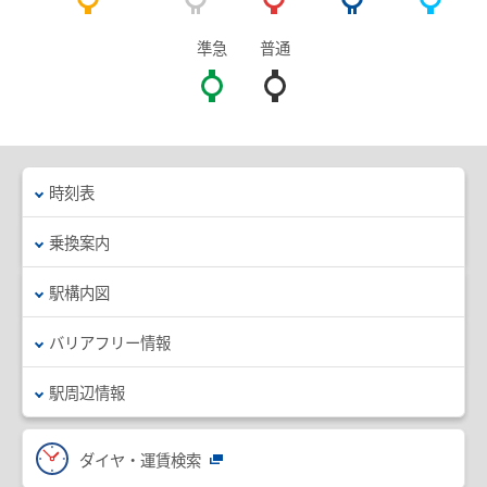
臨時列車情報
準急
普通
路線・駅情報
名古屋本線
豊川線
西尾線・蒲郡線
三河線（知立～碧南）
時刻表
三河線（知立～猿投）
豊田線
乗換案内
常滑線・空港線
築港線
駅構内図
河和線・知多新線
津島線・尾西線
バリアフリー情報
竹鼻線・羽島線
犬山線
駅周辺情報
広見線
小牧線
各務原線
瀬戸線
ダイヤ・運賃検索