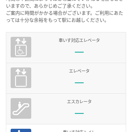
お買物＆フード
manacaとは？
いますので、あらかじめご了承ください。
ご案内に時間がかかる場合がございます。ご利用にあた
manacaの特長
法人・店舗のお客様
っては十分な余裕をもって駅にお越しください。
manacaの種類
名鉄グループ
manacaを買う
車いす対応エレベータ
manacaを購入する
manaca定期券を購入する
エレベータ
manacaにチャージする
manaca取扱窓口
鉄道・バスで使う
エスカレータ
ご利用いただけるエリア
鉄道で使う
車いす対応トイレ