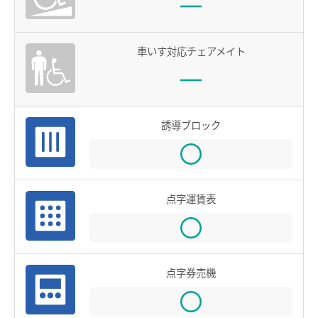
全国相互利用サービス
ご利用の注意点
車いす対応チェアメイト
お買い物で使う
ポイントサービス
誘導ブロック
こんなとき、どうするの？
紛失したとき
使えなくなったとき
点字運賃表
券面文字が見えにくくなったとき
不要になったとき
点字券売機
利用履歴を確認したいとき
manacaのQ＆A