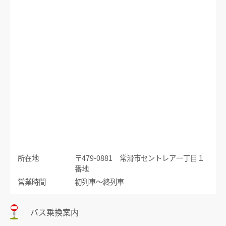
運賃のご案内
普通乗車券
特別車両券（ミューチケット）
入場券
特殊割引回数券
乗継ミューチケット
乗車券の正しいご利用方法
定期乗車券
特別車両券の払いもどし
手回り品
名鉄定期券web予約サービス
SFパノラマカードの払いもどし
団体乗車券
タッチ決済・QR
障害者割引および学生割引
manaca
きっぷの変更・交換
運送約款
きっぷをなくした場合
所在地
〒479-0881 常滑市セントレア一丁目１
きっぷの払いもどし
番地
中部国際空港アクセス
営業時間
初列車～終列車
空港アクセスのご案内
バス乗換案内
名鉄名古屋駅のりば案内