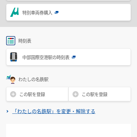
設備・機器・車両等
特別車両券購入
特別車のご案内
主要駅構内図
バリアフリー情報
時刻表
自動券売機・精算機
中部国際空港駅の時刻表
駅集中管理システム
名鉄出札係員配置駅のご案内
わたしの名鉄駅
線路の近接工事
この駅を登録
この駅を登録
用地境界
「わたしの名鉄駅」を変更・解除する
乗車券・運賃の案内
きっぷ
特別車両券（ミューチケット）
おとなとこども