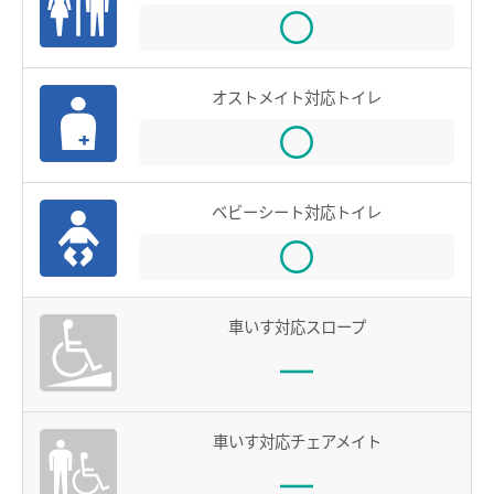
お買物＆フード
manacaとは？
manacaの特長
法人・店舗のお客様
オストメイト対応トイレ
manacaの種類
名鉄グループ
manacaを買う
manacaを購入する
ベビーシート対応トイレ
manaca定期券を購入する
manacaにチャージする
manaca取扱窓口
車いす対応スロープ
鉄道・バスで使う
ご利用いただけるエリア
車いす対応チェアメイト
鉄道で使う