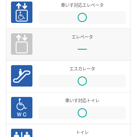
車いす対応エレベータ
電車沿線ハイキング
お知らせ一覧
歩いて巡拝（まいる）知多四国
よくあるご質問
お問い合わせ
エレベータ
企業情報
エスカレータ
サステナビリティ
IR情報
採用情報
車いす対応トイレ
manaca
名鉄ミューズポイント
manacaトップ
トイレ