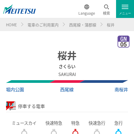
Language
検索
メニュー
HOME
電車のご利用案内
西尾線・蒲郡線
桜井
運行情報
遅延証明書
English
電車のご利用案内
簡体中文
桜井
電車のご利用案内トップ
繁体中文
さくらい
SAKURAI
ダイヤ・運賃
한국어
堀内公園
西尾線
南桜井
時刻表
ภาษาไทย
停車する電車
特別車チケットレスサービス
ミュースカイ
快速特急
特急
快速急行
急行
名鉄定期券web予約サービス