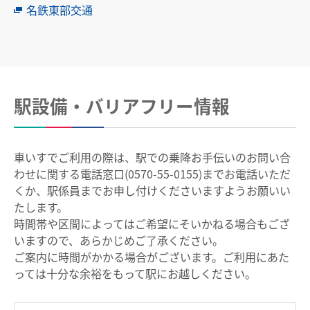
名鉄東部交通
中部国際空港駅のりば案内
その他
遅延証明書
駅設備・バリアフリー情報
列車運行に支障がある場合の取扱い
路線別時刻表
お客さまサービス向上に関する取り組み
車いすでご利用の際は、駅での乗降お手伝いのお問い合
わせに関する電話窓口(0570-55-0155)までお電話いただ
名古屋鉄道におけるマナー向上の取り組みについて
くか、駅係員までお申し付けくださいますようお願いい
たします。
でんしゃ旅・おトクなきっぷ
時間帯や区間によってはご希望にそいかねる場合もござ
いますので、あらかじめご了承ください。
ご案内に時間がかかる場合がございます。ご利用にあた
ハイキング・巡拝
っては十分な余裕をもって駅にお越しください。
ハイキング・巡拝トップ
沿線情報