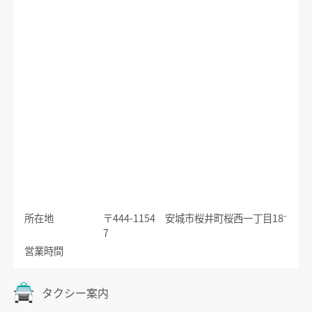
運賃のご案内
普通乗車券
特別車両券（ミューチケット）
入場券
特殊割引回数券
乗継ミューチケット
乗車券の正しいご利用方法
定期乗車券
特別車両券の払いもどし
手回り品
名鉄定期券web予約サービス
SFパノラマカードの払いもどし
団体乗車券
タッチ決済・QR
障害者割引および学生割引
manaca
きっぷの変更・交換
運送約款
きっぷをなくした場合
所在地
〒444-1154 安城市桜井町桜西一丁目18⁻
きっぷの払いもどし
7
中部国際空港アクセス
営業時間
空港アクセスのご案内
タクシー案内
名鉄名古屋駅のりば案内