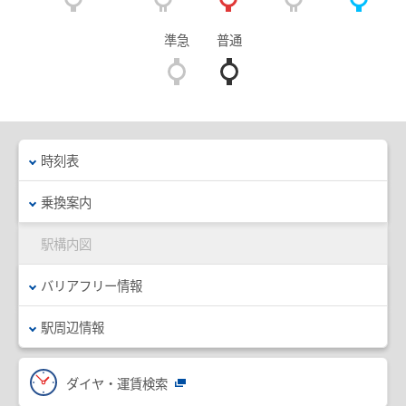
臨時列車情報
準急
普通
路線・駅情報
名古屋本線
豊川線
西尾線・蒲郡線
三河線（知立～碧南）
時刻表
三河線（知立～猿投）
豊田線
乗換案内
常滑線・空港線
築港線
駅構内図
河和線・知多新線
津島線・尾西線
バリアフリー情報
竹鼻線・羽島線
犬山線
駅周辺情報
広見線
小牧線
各務原線
瀬戸線
ダイヤ・運賃検索