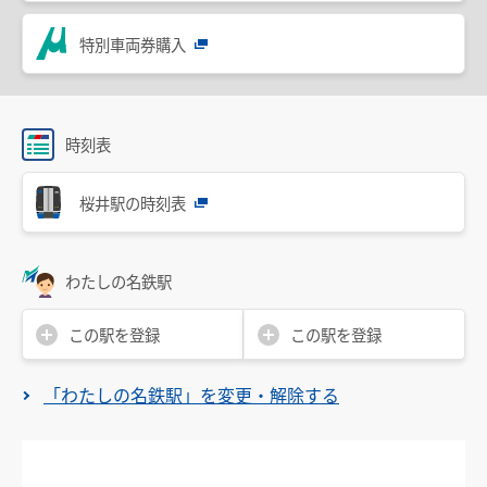
設備・機器・車両等
特別車両券購入
特別車のご案内
主要駅構内図
バリアフリー情報
時刻表
自動券売機・精算機
桜井駅の時刻表
駅集中管理システム
名鉄出札係員配置駅のご案内
わたしの名鉄駅
線路の近接工事
この駅を登録
この駅を登録
用地境界
「わたしの名鉄駅」を変更・解除する
乗車券・運賃の案内
きっぷ
特別車両券（ミューチケット）
おとなとこども