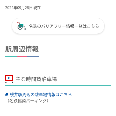
全国相互利用サービス
2024年09月28日 現在
ご利用の注意点
お買い物で使う
名鉄のバリアフリー情報一覧はこちら
ポイントサービス
駅周辺情報
こんなとき、どうするの？
紛失したとき
使えなくなったとき
主な時間貸駐車場
券面文字が見えにくくなったとき
不要になったとき
桜井駅周辺の駐車場情報はこちら
利用履歴を確認したいとき
（名鉄協商パーキング）
manacaのQ＆A