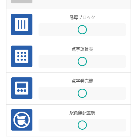
鉄道での使い方
鉄道の運賃計算
誘導ブロック
きっぷを購入する
特殊な改札口のご利用方法
点字運賃表
バスで使う
バスでの使い方
バスの運賃計算
点字券売機
鉄道・バス共通情報
おトクな乗継割引
駅員無配置駅
manacaマイレージポイント
manacaの安心機能