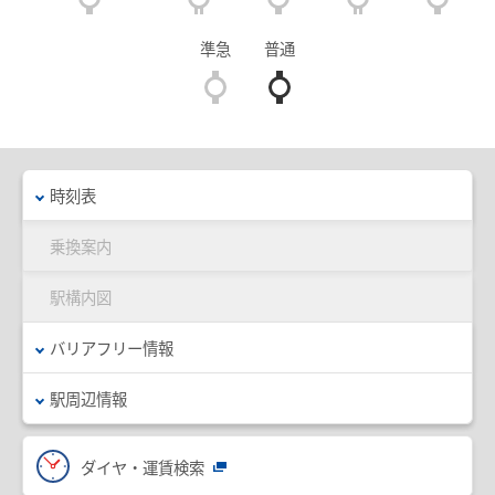
臨時列車情報
準急
普通
路線・駅情報
名古屋本線
豊川線
西尾線・蒲郡線
三河線（知立～碧南）
時刻表
三河線（知立～猿投）
豊田線
乗換案内
常滑線・空港線
築港線
駅構内図
河和線・知多新線
津島線・尾西線
バリアフリー情報
竹鼻線・羽島線
犬山線
駅周辺情報
広見線
小牧線
各務原線
瀬戸線
ダイヤ・運賃検索