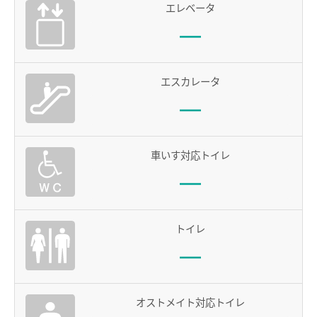
エレベータ
電車沿線ハイキング
お知らせ一覧
歩いて巡拝（まいる）知多四国
エスカレータ
よくあるご質問
お問い合わせ
企業情報
車いす対応トイレ
サステナビリティ
IR情報
採用情報
トイレ
manaca
名鉄ミューズポイント
manacaトップ
オストメイト対応トイレ