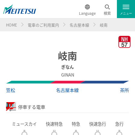
Language
検索
メニュー
HOME
電車のご利用案内
名古屋本線
岐南
運行情報
遅延証明書
English
電車のご利用案内
簡体中文
岐南
電車のご利用案内トップ
繁体中文
ぎなん
GINAN
ダイヤ・運賃
한국어
笠松
名古屋本線
茶所
時刻表
ภาษาไทย
停車する電車
特別車チケットレスサービス
ミュースカイ
快速特急
特急
快速急行
急行
名鉄定期券web予約サービス