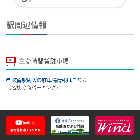
全国相互利用サービス
ご利用の注意点
駅周辺情報
お買い物で使う
ポイントサービス
こんなとき、どうするの？
主な時間貸駐車場
紛失したとき
岐南駅周辺の駐車場情報はこちら
使えなくなったとき
（名鉄協商パーキング）
券面文字が見えにくくなったとき
不要になったとき
利用履歴を確認したいとき
manacaのQ＆A