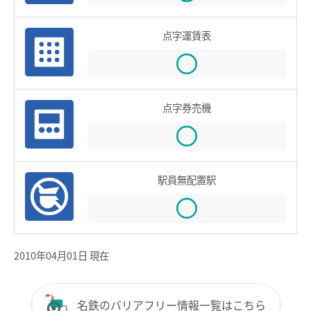
鉄道での使い方
点字運賃表
鉄道の運賃計算
きっぷを購入する
特殊な改札口のご利用方法
点字券売機
バスで使う
バスでの使い方
バスの運賃計算
駅員無配置駅
鉄道・バス共通情報
おトクな乗継割引
2010年04月01日 現在
manacaマイレージポイント
manacaの安心機能
名鉄のバリアフリー情報一覧はこちら