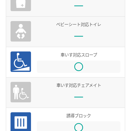
お買物＆フード
manacaとは？
manacaの特長
法人・店舗のお客様
ベビーシート対応トイレ
manacaの種類
名鉄グループ
manacaを買う
manacaを購入する
車いす対応スロープ
manaca定期券を購入する
manacaにチャージする
車いす対応チェアメイト
manaca取扱窓口
鉄道・バスで使う
ご利用いただけるエリア
誘導ブロック
鉄道で使う