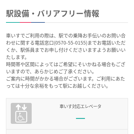
中部国際空港駅のりば案内
駅設備・バリアフリー情報
その他
遅延証明書
車いすでご利用の際は、駅での乗降お手伝いのお問い合
わせに関する電話窓口(0570-55-0155)までお電話いただ
列車運行に支障がある場合の取扱い
くか、駅係員までお申し付けくださいますようお願いい
路線別時刻表
たします。
時間帯や区間によってはご希望にそいかねる場合もござ
お客さまサービス向上に関する取り組み
いますので、あらかじめご了承ください。
名古屋鉄道におけるマナー向上の取り組みについて
ご案内に時間がかかる場合がございます。ご利用にあた
っては十分な余裕をもって駅にお越しください。
でんしゃ旅・おトクなきっぷ
車いす対応エレベータ
ハイキング・巡拝
ハイキング・巡拝トップ
沿線情報