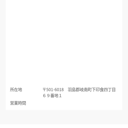
運賃のご案内
普通乗車券
特別車両券（ミューチケット）
入場券
特殊割引回数券
乗継ミューチケット
乗車券の正しいご利用方法
定期乗車券
特別車両券の払いもどし
手回り品
名鉄定期券web予約サービス
SFパノラマカードの払いもどし
団体乗車券
タッチ決済・QR
障害者割引および学生割引
manaca
きっぷの変更・交換
運送約款
きっぷをなくした場合
所在地
〒501-6018 羽島郡岐南町下印食四丁目
きっぷの払いもどし
６９番地１
中部国際空港アクセス
営業時間
空港アクセスのご案内
名鉄名古屋駅のりば案内