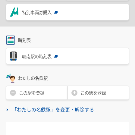
設備・機器・車両等
特別車両券購入
特別車のご案内
主要駅構内図
バリアフリー情報
時刻表
自動券売機・精算機
岐南駅の時刻表
駅集中管理システム
名鉄出札係員配置駅のご案内
わたしの名鉄駅
線路の近接工事
この駅を登録
この駅を登録
用地境界
「わたしの名鉄駅」を変更・解除する
乗車券・運賃の案内
きっぷ
特別車両券（ミューチケット）
おとなとこども