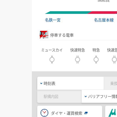
IMAISE
名鉄一宮
名古屋本線
停車する電車
ミュースカイ
快速特急
特急
快速
時刻表
乗
バリアフリー情
駅構内図
ダイヤ・運賃検索