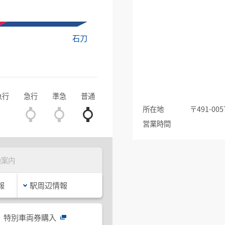
石刀
急行
急行
準急
普通
所在地
〒491-
営業時間
換案内
報
駅周辺情報
特別車両券購入