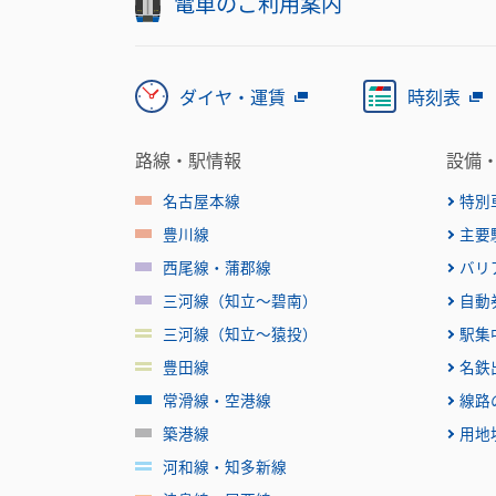
電車のご利用案内
ダイヤ・運賃
時刻表
路線・駅情報
設備
名古屋本線
特別
豊川線
主要
西尾線・蒲郡線
バリ
三河線（知立～碧南）
自動
三河線（知立～猿投）
駅集
豊田線
名鉄
常滑線・空港線
線路
築港線
用地
河和線・知多新線