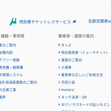
名鉄定期券w
特別車チケットレスサービス
・機器・車両等
乗車券・運賃の案内
車のご案内
きっぷ
駅構内図
特別車両券（ミューチケット）
おとなとこども
普通乗車券
アフリー情報
運賃のご案内
特別車両券（ミューチケット
特殊割引回数券
乗継ミューチケット
券売機・精算機
入場券
定期乗車券
特別車両券の払いもどし
中管理システム
乗車券の正しいご利用方法
名鉄定期券web予約サービス
出札係員配置駅のご案内
手回り品
団体乗車券
の近接工事
manaca
障害者割引および学生割引
境界
タッチ決済・QR
きっぷの変更・交換
きっぷをなくした場合
SFパノラマカードの払いもどし
きっぷの払いもどし