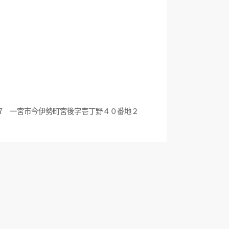
0057 一宮市今伊勢町宮後字壱丁野４０番地２