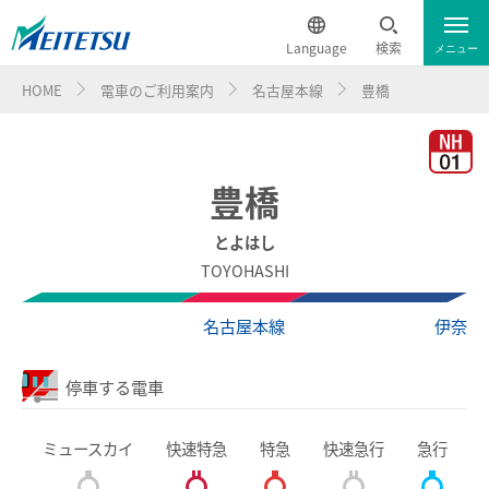
Language
検索
メニュー
HOME
電車のご利用案内
名古屋本線
豊橋
運行情報
遅延証明書
English
電車のご利用案内
簡体中文
豊橋
電車のご利用案内トップ
繁体中文
とよはし
TOYOHASHI
ダイヤ・運賃
한국어
名古屋本線
伊奈
時刻表
ภาษาไทย
停車する電車
特別車チケットレスサービス
ミュースカイ
快速特急
特急
快速急行
急行
名鉄定期券web予約サービス