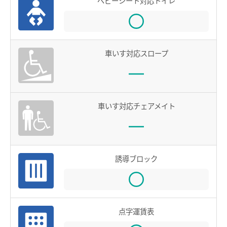
ベビーシート対応トイレ
鉄道での使い方
鉄道の運賃計算
きっぷを購入する
車いす対応スロープ
特殊な改札口のご利用方法
バスで使う
車いす対応チェアメイト
バスでの使い方
バスの運賃計算
鉄道・バス共通情報
誘導ブロック
おトクな乗継割引
manacaマイレージポイント
点字運賃表
manacaの安心機能