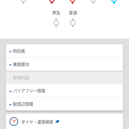
臨時列車情報
準急
普通
路線・駅情報
名古屋本線
豊川線
西尾線・蒲郡線
三河線（知立～碧南）
時刻表
三河線（知立～猿投）
豊田線
乗換案内
常滑線・空港線
築港線
駅構内図
河和線・知多新線
津島線・尾西線
バリアフリー情報
竹鼻線・羽島線
犬山線
駅周辺情報
広見線
小牧線
各務原線
瀬戸線
ダイヤ・運賃検索