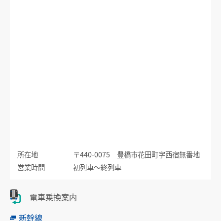
運賃のご案内
普通乗車券
特別車両券（ミューチケット）
入場券
特殊割引回数券
乗継ミューチケット
乗車券の正しいご利用方法
定期乗車券
特別車両券の払いもどし
手回り品
名鉄定期券web予約サービス
SFパノラマカードの払いもどし
団体乗車券
タッチ決済・QR
障害者割引および学生割引
manaca
きっぷの変更・交換
運送約款
きっぷをなくした場合
所在地
〒440-0075 豊橋市花田町字西宿無番地
きっぷの払いもどし
営業時間
初列車～終列車
中部国際空港アクセス
空港アクセスのご案内
電車乗換案内
名鉄名古屋駅のりば案内
新幹線