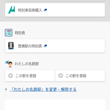
設備・機器・車両等
特別車両券購入
特別車のご案内
主要駅構内図
バリアフリー情報
時刻表
自動券売機・精算機
豊橋駅の時刻表
駅集中管理システム
名鉄出札係員配置駅のご案内
わたしの名鉄駅
線路の近接工事
この駅を登録
この駅を登録
用地境界
「わたしの名鉄駅」を変更・解除する
乗車券・運賃の案内
きっぷ
特別車両券（ミューチケット）
おとなとこども