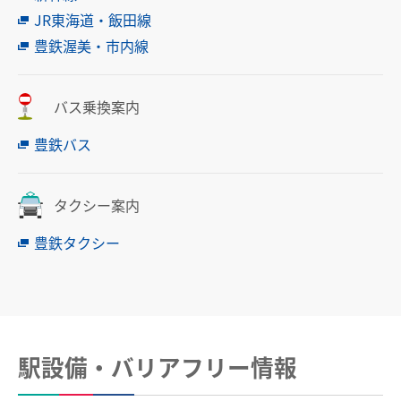
中部国際空港駅のりば案内
JR東海道・飯田線
豊鉄渥美・市内線
その他
遅延証明書
バス乗換案内
列車運行に支障がある場合の取扱い
豊鉄バス
路線別時刻表
お客さまサービス向上に関する取り組み
タクシー案内
名古屋鉄道におけるマナー向上の取り組みについて
豊鉄タクシー
でんしゃ旅・おトクなきっぷ
ハイキング・巡拝
駅設備・バリアフリー情報
ハイキング・巡拝トップ
沿線情報