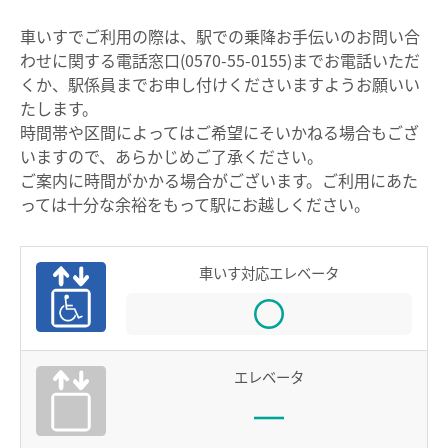
車いすでご利用の際は、駅での乗降お手伝いのお問い合
電車沿線ハイキング
お知らせ一覧
わせに関する電話窓口(0570-55-0155)までお電話いただ
くか、駅係員までお申し付けくださいますようお願いい
歩いて巡拝（まいる）知多四国
たします。
よくあるご質問
お問い合わせ
時間帯や区間によってはご希望にそいかねる場合もござ
いますので、あらかじめご了承ください。
ご案内に時間がかかる場合がございます。ご利用にあた
企業情報
っては十分な余裕をもって駅にお越しください。
サステナビリティ
IR情報
車いす対応エレベータ
採用情報
manaca
エレベータ
名鉄ミューズポイント
manacaトップ