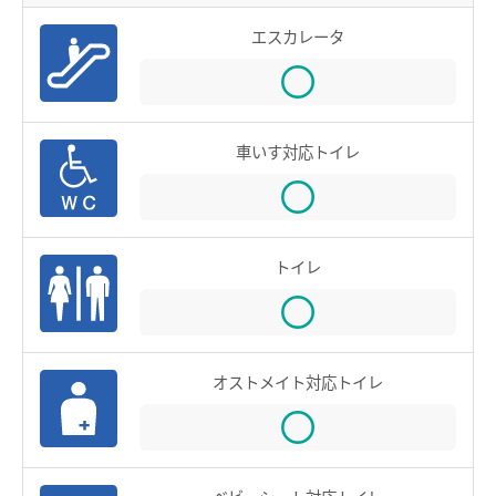
お買物＆フード
manacaとは？
エスカレータ
manacaの特長
法人・店舗のお客様
manacaの種類
名鉄グループ
manacaを買う
車いす対応トイレ
manacaを購入する
manaca定期券を購入する
トイレ
manacaにチャージする
manaca取扱窓口
鉄道・バスで使う
オストメイト対応トイレ
ご利用いただけるエリア
鉄道で使う