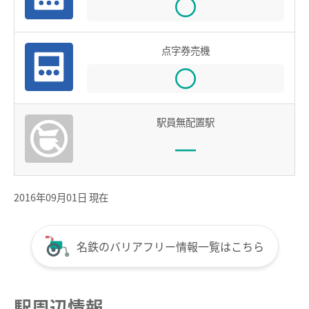
全国相互利用サービス
ご利用の注意点
点字券売機
お買い物で使う
ポイントサービス
駅員無配置駅
こんなとき、どうするの？
紛失したとき
使えなくなったとき
2016年09月01日 現在
券面文字が見えにくくなったとき
不要になったとき
名鉄のバリアフリー情報一覧はこちら
利用履歴を確認したいとき
manacaのQ＆A
駅周辺情報