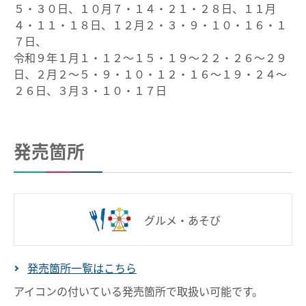
５・３０日、１０月７・１４・２１・２８日、１１月
設備・機器・車両等
manacaを買う
４・１１・１８日、１２月２・３・９・１０・１６・１
特別車のご案内
７日、
manacaを購入する
令和９年１月１・１２～１５・１９～２２・２６～２９
主要駅構内図
日、２月２～５・９・１０・１２・１６～１９・２４～
manaca定期券を購入する
２６日、３月３・１０・１７日
バリアフリー情報
manacaにチャージする
自動券売機・精算機
manaca取扱窓口
駅集中管理システム
発売箇所
鉄道・バスで使う
名鉄出札係員配置駅のご案内
ご利用いただけるエリア
線路の近接工事
鉄道で使う
用地境界
グルメ・あそび
鉄道での使い方
乗車券・運賃の案内
発売箇所⼀覧はこちら
鉄道の運賃計算
きっぷ
アイコンの付いている発売箇所で取扱い可能です。
きっぷを購入する
特別車両券（ミューチケット）
おとなとこども