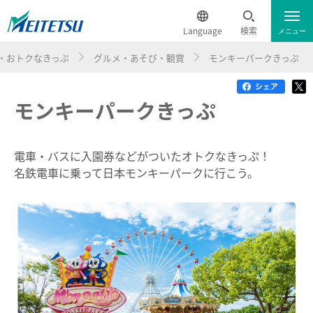
Language
検索
メニュー
・おトクなきっぷ
グルメ・あそび・観賞
モンキーパークきっぷ
運行情報
遅延証明書
English
モンキーパークきっぷ
電車のご利用案内
簡体中文
電車のご利用案内トップ
繁体中文
でんしゃ旅・おトクなきっぷ
電車・バスに入園券などがついたオトクなきっぷ！
名鉄電車に乗って日本モンキーパークに行こう。
ダイヤ・運賃
한국어
ハイキング・巡拝
時刻表
ภาษาไทย
ハイキング・巡拝トップ
沿線情報
特別車チケットレスサービス
電車沿線ハイキング
お知らせ一覧
歩いて巡拝（まいる）知多四国
名鉄定期券web予約サービス