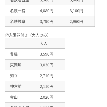
中部国際空港駅のりば案内
ポイントサービス
名鉄一宮
4,080円
3,100円
こんなとき、どうするの？
その他
名鉄岐阜
3,790円
2,960円
遅延証明書
紛失したとき
②入園券付き（大人のみ）
列車運行に支障がある場合の取扱い
使えなくなったとき
大人
路線別時刻表
券面文字が見えにくくなったとき
お客さまサービス向上に関する取り組み
豊橋
3,590円
不要になったとき
名古屋鉄道におけるマナー向上の取り組みについて
東岡崎
3,030円
利用履歴を確認したいとき
知立
2,710円
manacaのQ＆A
神宮前
2,110円
用語の説明
約款／manacaご利用ガイド
金山
2,020円
個人情報保護について