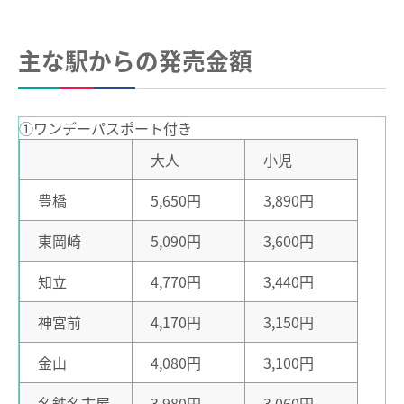
特殊な改札口のご利用方法
運賃のご案内
普通乗車券
特別車両券（ミューチケット）
主な駅からの発売金額
バスで使う
入場券
特殊割引回数券
乗継ミューチケット
バスでの使い方
乗車券の正しいご利用方法
定期乗車券
特別車両券の払いもどし
①ワンデーパスポート付き
手回り品
名鉄定期券web予約サービス
バスの運賃計算
大人
小児
SFパノラマカードの払いもどし
団体乗車券
鉄道・バス共通情報
豊橋
5,650円
3,890円
タッチ決済・QR
障害者割引および学生割引
おトクな乗継割引
manaca
きっぷの変更・交換
東岡崎
5,090円
3,600円
manacaマイレージポイント
運送約款
きっぷをなくした場合
知立
4,770円
3,440円
manacaの安心機能
きっぷの払いもどし
中部国際空港アクセス
神宮前
4,170円
3,150円
全国相互利用サービス
空港アクセスのご案内
ご利用の注意点
金山
4,080円
3,100円
名鉄名古屋駅のりば案内
お買い物で使う
名鉄名古屋
3,980円
3,060円