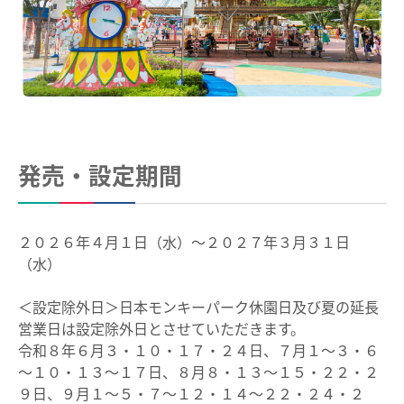
よくあるご質問
お問い合わせ
臨時列車情報
企業情報
路線・駅情報
サステナビリティ
名古屋本線
豊川線
IR情報
西尾線・蒲郡線
三河線（知立～碧南）
発売・設定期間
採用情報
三河線（知立～猿投）
豊田線
常滑線・空港線
築港線
manaca
２０２６年４月１日（水）～２０２７年３月３１日
（水）
河和線・知多新線
津島線・尾西線
名鉄ミューズポイント
manacaトップ
竹鼻線・羽島線
犬山線
＜設定除外日＞日本モンキーパーク休園日及び夏の延長
お買物＆フード
manacaとは？
営業日は設定除外日とさせていただきます。
広見線
小牧線
令和８年６月３・１０・１７・２４日、７月１～３・６
manacaの特長
法人・店舗のお客様
各務原線
瀬戸線
～１０・１３～１７日、８月８・１３～１５・２２・２
manacaの種類
９日、９月１～５・７～１２・１４～２２・２４・２
名鉄グループ