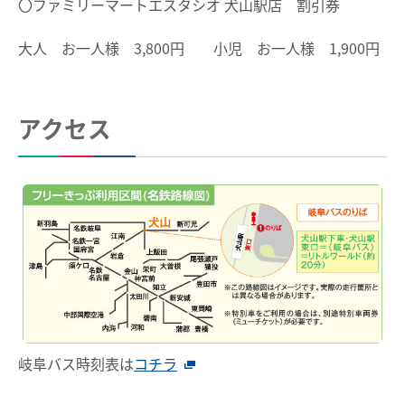
〇ファミリーマートエスタシオ 犬山駅店 割引券
中部国際空港駅のりば案内
ポイントサービス
大人 お一人様 3,800円 小児 お一人様 1,900円
こんなとき、どうするの？
その他
遅延証明書
紛失したとき
アクセス
列車運行に支障がある場合の取扱い
使えなくなったとき
路線別時刻表
券面文字が見えにくくなったとき
お客さまサービス向上に関する取り組み
不要になったとき
名古屋鉄道におけるマナー向上の取り組みについて
利用履歴を確認したいとき
manacaのQ＆A
用語の説明
岐阜バス時刻表は
コチラ
約款／manacaご利用ガイド
個人情報保護について