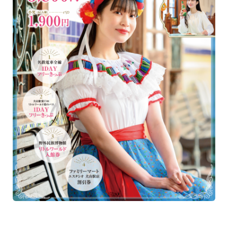
よくあるご質問
お問い合わせ
臨時列車情報
企業情報
路線・駅情報
サステナビリティ
名古屋本線
豊川線
IR情報
西尾線・蒲郡線
三河線（知立～碧南）
採用情報
三河線（知立～猿投）
豊田線
常滑線・空港線
築港線
manaca
河和線・知多新線
津島線・尾西線
名鉄ミューズポイント
manacaトップ
竹鼻線・羽島線
犬山線
お買物＆フード
manacaとは？
広見線
小牧線
manacaの特長
法人・店舗のお客様
各務原線
瀬戸線
manacaの種類
名鉄グループ