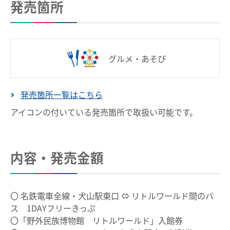
発売箇所
特殊な改札口のご利用方法
運賃のご案内
普通乗車券
特別車両券（ミューチケット）
バスで使う
入場券
特殊割引回数券
乗継ミューチケット
バスでの使い方
乗車券の正しいご利用方法
定期乗車券
特別車両券の払いもどし
グルメ・あそび
手回り品
名鉄定期券web予約サービス
バスの運賃計算
発売箇所⼀覧はこちら
SFパノラマカードの払いもどし
団体乗車券
鉄道・バス共通情報
アイコンの付いている発売箇所で取扱い可能です。
タッチ決済・QR
障害者割引および学生割引
おトクな乗継割引
manaca
きっぷの変更・交換
manacaマイレージポイント
運送約款
きっぷをなくした場合
内容・発売金額
manacaの安心機能
きっぷの払いもどし
中部国際空港アクセス
全国相互利用サービス
〇 名鉄電車全線・犬山駅東口 ⇔ リトルワールド間のバ
空港アクセスのご案内
ご利用の注意点
ス 1DAYフリーきっぷ
〇「野外民族博物館 リトルワールド」入館券
名鉄名古屋駅のりば案内
お買い物で使う