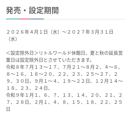
設備・機器・車両等
manacaを買う
発売・設定期間
特別車のご案内
manacaを購入する
主要駅構内図
２０２６年４月１日（水）～２０２７年３月３１日
manaca定期券を購入する
（水）
バリアフリー情報
manacaにチャージする
自動券売機・精算機
＜設定除外日＞リトルワールド休館日、夏と秋の延長営
manaca取扱窓口
業日は設定除外日とさせていただきます。
駅集中管理システム
令和８年７月１３～１７、７月２１～８月２、４～６、
鉄道・バスで使う
名鉄出札係員配置駅のご案内
８～１６、１８～２０、２２、２３、２５～２７、２
ご利用いただけるエリア
９、３０日、９月１～４、１９～２２日、１２月１４～
線路の近接工事
１８、２３、２４日、
鉄道で使う
用地境界
令和９年１月１、６、７、１３、１４、２０、２１、２
７、２８日、２月１、４、８、１５、１８、２２、２５
鉄道での使い方
日
乗車券・運賃の案内
鉄道の運賃計算
きっぷ
きっぷを購入する
特別車両券（ミューチケット）
おとなとこども