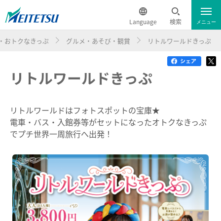
Language
検索
メニュー
・おトクなきっぷ
グルメ・あそび・観賞
リトルワールドきっぷ
運行情報
遅延証明書
English
リトルワールドきっぷ
電車のご利用案内
簡体中文
電車のご利用案内トップ
繁体中文
でんしゃ旅・おトクなきっぷ
リトルワールドはフォトスポットの宝庫★
電車・バス・入館券等がセットになったオトクなきっぷ
ダイヤ・運賃
한국어
でプチ世界一周旅行へ出発！
ハイキング・巡拝
時刻表
ภาษาไทย
ハイキング・巡拝トップ
沿線情報
特別車チケットレスサービス
電車沿線ハイキング
お知らせ一覧
歩いて巡拝（まいる）知多四国
名鉄定期券web予約サービス