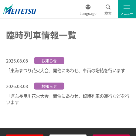
Language
検索
メニュー
運行情報
遅延証明書
English
臨時列車情報一覧
電車のご利用案内
簡体中文
2026.08.08
お知らせ
電車のご利用案内トップ
繁体中文
「東海まつり花火大会」開催にあわせ、車両の増結を行います
ダイヤ・運賃
한국어
2026.08.08
お知らせ
「ぎふ長良川花火大会」開催にあわせ、臨時列車の運行などを行
時刻表
ภาษาไทย
います
特別車チケットレスサービス
名鉄定期券web予約サービス