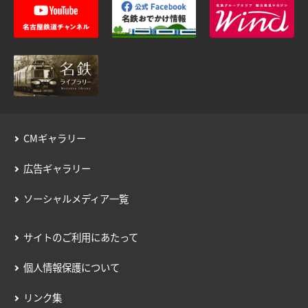
臨時列車情報
路線・駅情報
名古屋本線
豊川線
西尾線・蒲郡線
三河線（知立～碧南）
CMギャラリー
三河線（知立～猿投）
豊田線
広告ギャラリー
常滑線・空港線
築港線
ソーシャルメディア一覧
河和線・知多新線
津島線・尾西線
竹鼻線・羽島線
犬山線
サイトのご利用にあたって
広見線
小牧線
個人情報保護について
各務原線
瀬戸線
リンク集