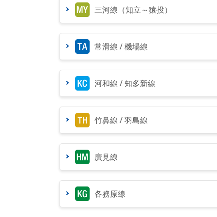
三河線（知立～猿投）
常滑線 / 機場線
河和線 / 知多新線
竹鼻線 / 羽島線
廣見線
各務原線