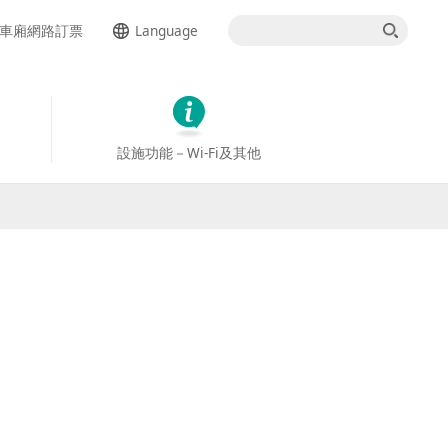
車廂網路訂票
Language
日本語
English
設施功能－Wi-Fi及其他
簡体中文
한국어
ภาษาไทย