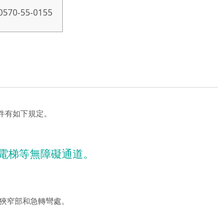
0570-55-0155
件有如下規定。
電梯等無障礙通道。
狹窄部和急轉彎處。