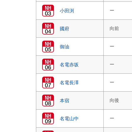
ー
小田渕
向前
國府
ー
御油
ー
名電赤坂
ー
名電長澤
向後
本宿
ー
名電山中