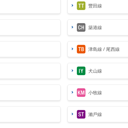
豐田線
築港線
津島線 / 尾西線
犬山線
小牧線
瀨戶線