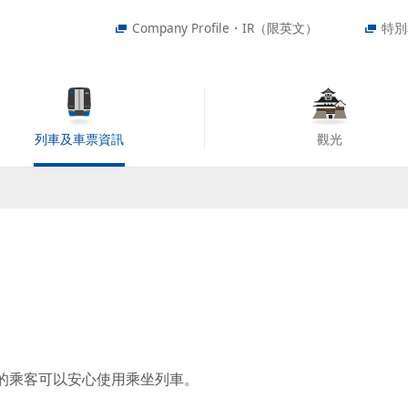
Company Profile・IR（限英文）
特別
列車及車票資訊
觀光
的乘客可以安心使用乘坐列車。