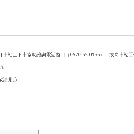
站上下車協助諮詢電話窗口（0570-55-0155），或向車站
助。
敬請見諒。