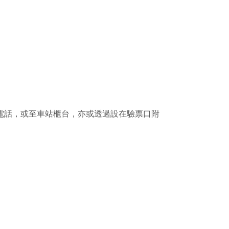
電話，或至車站櫃台，亦或透過設在驗票口附