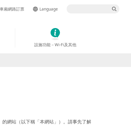
車廂網路訂票
Language
日本語
English
設施功能－Wi-Fi及其他
簡体中文
한국어
ภาษาไทย
co.jp」的網站（以下稱「本網站」）。請事先了解