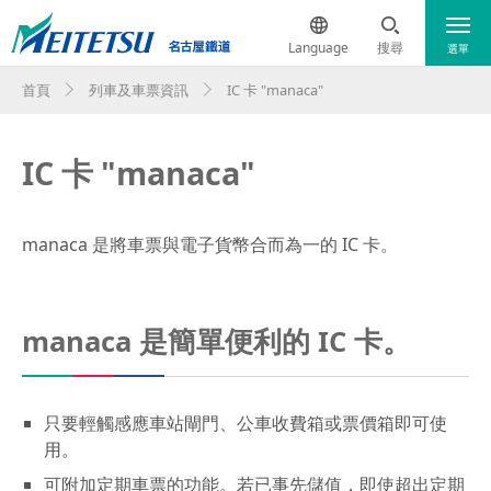
Language
搜尋
選單
首頁
列車及車票資訊
IC 卡 "manaca"
列車當前運行狀態
日本語
IC 卡 "manaca"
機場交通
English
簡体中文
列車及車票資訊
manaca 是將車票與電子貨幣合而為一的 IC 卡。
한국어
列車及車票資訊
manaca 是簡單便利的 IC 卡。
路線圖
ภาษาไทย
主要車站導覽地圖
只要輕觸感應車站閘門、公車收費箱或票價箱即可使
無障礙設施資訊
用。
可附加定期車票的功能。若已事先儲值，即使超出定期
特別車廂介紹