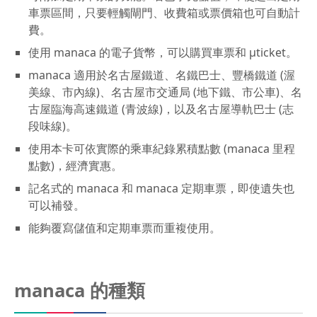
車票區間，只要輕觸閘門、收費箱或票價箱也可自動計
車票資訊
費。
使用 manaca 的電子貨幣，可以購買車票和 μticket。
特別車票 (μticket)
manaca 適用於名古屋鐵道、名鐵巴士、豐橋鐵道 (渥
美線、市內線)、名古屋市交通局 (地下鐵、市公車)、名
如何購買車票
古屋臨海高速鐵道 (青波線)，以及名古屋導軌巴士 (志
IC 卡 "manaca"
段味線)。
使用本卡可依實際的乘車紀錄累積點數 (manaca 里程
優惠乘車劵
點數)，經濟實惠。
記名式的 manaca 和 manaca 定期車票，即使遺失也
Tap to Ride
可以補發。
觀光
能夠覆寫儲值和定期車票而重複使用。
設施功能－Wi-Fi及其他
manaca 的種類
Company Profile・IR
特別車廂網