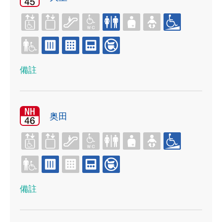
備註
奥田
備註