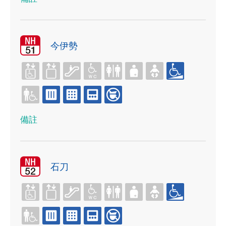
今伊勢
備註
石刀