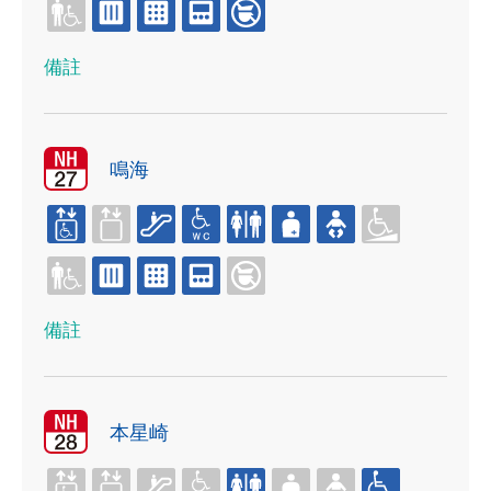
備註
鳴海
備註
本星崎