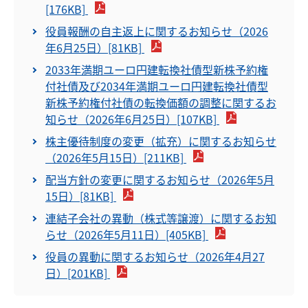
[176KB]
株主通信
役員報酬の自主返上に関するお知らせ（2026
年6月25日）[81KB]
設備投資計画
2033年満期ユーロ円建転換社債型新株予約権
月次営業概況
付社債及び2034年満期ユーロ円建転換社債型
新株予約権付社債の転換価額の調整に関するお
サスティナビリティボンド
知らせ（2026年6月25日）[107KB]
株主優待制度の変更（拡充）に関するお知らせ
株式情報
（2026年5月15日）[211KB]
配当方針の変更に関するお知らせ（2026年5月
株式情報トップ
ニュースリリース一覧
15日）[81KB]
株式基本情報
連結子会社の異動（株式等譲渡）に関するお知
お知らせ一覧
らせ（2026年5月11日）[405KB]
株主の状況
役員の異動に関するお知らせ（2026年4月27
よくあるご質問
お問い合わせ
日）[201KB]
株主総会
株主優待制度
HOME