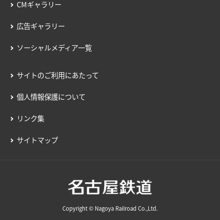
CMギャラリー
年9月26日）［13KB］
定款の一部変更に関するお知らせ（平成18年5
連結子会社の解散に関するお知らせ（平成19
子会社の解散に関するお知らせ（平成17年1月
月22日）［155KB］
年10月22日）［78KB］
連結子会社の資本提携に関する基本合意書締結
31日）［10KB］
広告ギャラリー
のお知らせ（平成17年8月29日）［16KB］
連結子会社の解散に関するお知らせ（平成19
サイパンにおけるホテル事業撤退に関するお
年10月22日）［85KB］
ソーシャルメディア一覧
知らせ（平成17年1月5日）［10KB］
連結子会社に関する営業譲渡契約書の締結につ
連結子会社の解散に関するお知らせ（平成19
子会社の解散に関するお知らせ（平成16年12
いて（平成17年6月30日）［8KB］
年9月25日）［79KB］
サイトのご利用にあたって
月21日）［9KB］
連結子会社の会社分割並びに営業譲渡に関する
連結業績予想の修正に関するお知らせ（平成1
有価証券報告書等の訂正について（平成16年1
個人情報保護について
お知らせ（平成17年6月20日）［14KB］
9年9月25日）［22KB］
2月14日）［17KB］
子会社の解散に関するお知らせ（平成17年6月
関連会社の事業譲渡および解散に関するお知ら
リンク集
転換社債型新株予約権付社債の新株予約権の行
20日）［9KB］
せ（平成19年9月25日）［98KB］
使条件等の決定に関するお知らせ（平成16年1
サイトマップ
子会社の株式譲渡に関するお知らせ（平成17
名古屋鉄道株式会社 無担保社債の発行につい
2月1日）［12KB］
年6月20日）［10KB］
て（平成19年8月30日）［78KB］
子会社の解散に関するお知らせ（平成16年11
名古屋鉄道株式会社無担保社債の発行について
名古屋鉄道株式会社 無担保社債の発行につい
月30日）［11KB］
（平成17年6月10日）［10KB］
て（平成19年6月1日）［80KB］
子会社からの営業の一部譲受けに関するお知ら
当社子会社（名鉄運輸株式会社）の業績予想の
連結子会社の会社分割に関するお知らせ（平成
せ（平成16年11月22日）［10KB］
Copyright © Nagoya Railroad Co.,Ltd.
修正に関するお知らせ（平成17年5月11日）
19年5月22日）［97KB］
転換社債型新株予約権付社債発行に関するお知