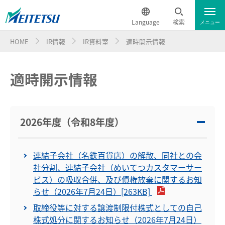
Language
検索
メニュー
HOME
IR情報
IR資料室
適時開示情報
IR資料室
English
適時開示情報
IR資料室トップ
簡体中文
経営計画（企業サイトへ）
繁体中文
2026年度（令和8年度）
決算短信
한국어
決算説明会資料等
連結子会社（名鉄百貨店）の解散、同社との会
ภาษาไทย
社分割、連結子会社（めいてつカスタマーサー
適時開示情報
ビス）の吸収合併、及び債権放棄に関するお知
有価証券報告書・半期報告書・四半期報告書
らせ（2026年7月24日）[263KB]
取締役等に対する譲渡制限付株式としての自己
統合報告書
株式処分に関するお知らせ（2026年7月24日）