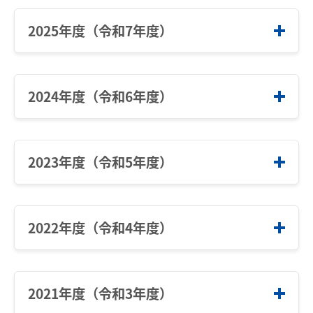
2025年度（令和7年度）
株式事務手続きのご案内
企業情報
Q&A
サステナビリティ
代表取締役および役員の異動に関するお知らせ
（2026年2月26日）[166KB]
2024年度（令和6年度）
電子公告
IR情報
名古屋駅地区再開発計画及び名鉄名古屋駅再整
株式情報（Yahoo!ファイナンス）
採用情報
備計画のスケジュール変更ならびに現計画の再
役員の異動に関するお知らせ（2025年3月24
検証及び見直し着手について（2025年12月12
日）[234KB]
2023年度（令和5年度）
日）[627KB]
名鉄グループ中期経営計画（2024年度～2026
特別利益（関係会社株式交換益）の計上に関す
年度）、中長期経営戦略の数値目標・キャッシ
るお知らせ（2025年11月7日）[84KB]
新・名鉄グループ経営ビジョン、2040年のあ
ュフロー配分方針等について（2025年3月24
りたい姿、中長期経営戦略および中期経営計画
2022年度（令和4年度）
取締役等に対する譲渡制限付株式としての自己
日）[2,742KB]
（2024年度～2026年度）の策定について（20
株式処分の払込完了に関するお知らせ（2025
名古屋駅地区再開発計画について（2025年3月
24年3月25日）[3.1MB]
年8月22日）[88KB]
24日）[1,303KB]
役員の異動に関するお知らせ （2023年3月7
役員の異動に関するお知らせ（2024年3月5
取締役等に対する譲渡制限付株式としての自己
日）[192KB]
2021年度（令和3年度）
役員の異動に関するお知らせ（2025年2月13
日）[186KB]
株式処分に関するお知らせ（2025年7月25日）
日）[227KB]