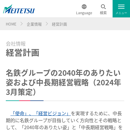
Language
検索
メニュー
HOME
企業情報
経営計画
会社情報
English
会社情報
会社概要
簡体中文
経営計画
沿革
繁体中文
名鉄グループ経営ビジョン
名鉄グループの2040年のありたい
한국어
姿および中長期経営戦略（2024年
名鉄グループ経営ビジョンスローガン
3月策定）
ภาษาไทย
経営計画
事業内容
「使命」、「経営ビジョン」
を実現するために、中長
期的に名鉄グループが目指していく方向性とその戦略と
鉄軌道事業
して、「2040年のありたい姿」と「中長期経営戦略」を
名鉄グループ