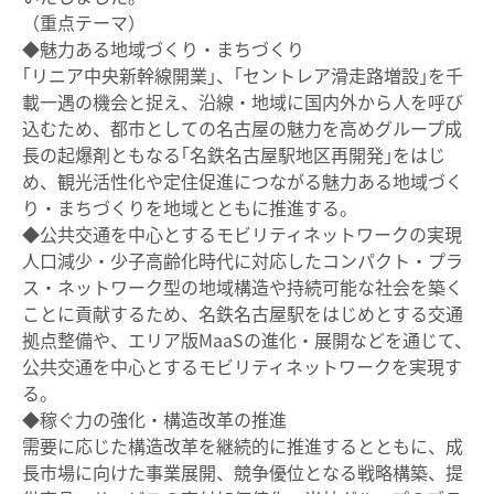
（重点テーマ）
◆魅力ある地域づくり・まちづくり
｢リニア中央新幹線開業｣、｢セントレア滑走路増設｣を千
載一遇の機会と捉え、沿線・地域に国内外から人を呼び
込むため、都市としての名古屋の魅力を高めグループ成
長の起爆剤ともなる｢名鉄名古屋駅地区再開発｣をはじ
め、観光活性化や定住促進につながる魅力ある地域づく
り・まちづくりを地域とともに推進する。
◆公共交通を中心とするモビリティネットワークの実現
人口減少・少子高齢化時代に対応したコンパクト・プラ
ス・ネットワーク型の地域構造や持続可能な社会を築く
ことに貢献するため、名鉄名古屋駅をはじめとする交通
拠点整備や、エリア版MaaSの進化・展開などを通じて、
公共交通を中心とするモビリティネットワークを実現す
る。
◆稼ぐ力の強化・構造改革の推進
需要に応じた構造改革を継続的に推進するとともに、成
長市場に向けた事業展開、競争優位となる戦略構築、提