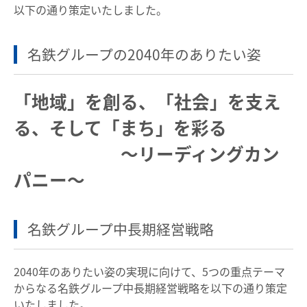
以下の通り策定いたしました。
不動産事業
50音別リスト
ニュースリリース一覧
名鉄グループの2040年のありたい姿
業種別リスト
お知らせ一覧
「地域」を創る、「社会」を支え
よくあるご質問
お問い合わせ
る、そして「まち」を彩る
～リーディングカン
HOME
パニー～
企業情報
サステナビリティ
名鉄グループ中長期経営戦略
IR情報
2040年のありたい姿の実現に向けて、5つの重点テーマ
採用情報
からなる名鉄グループ中長期経営戦略を以下の通り策定
いたしました。