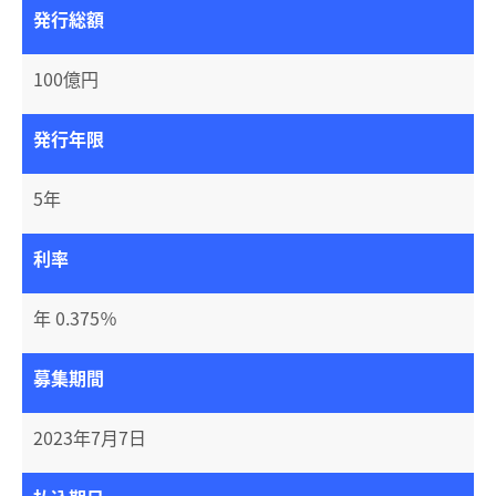
発行総額
株式事務手続きのご案内
企業情報
100億円
Q&A
サステナビリティ
発行年限
電子公告
IR情報
5年
株式情報（Yahoo!ファイナンス）
採用情報
利率
年 0.375％
募集期間
2023年7月7日