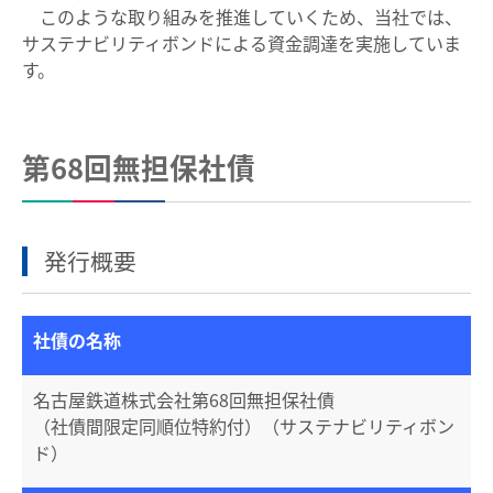
このような取り組みを推進していくため、当社では、
株主通信
サステナビリティボンドによる資金調達を実施していま
す。
設備投資計画
月次営業概況
第68回無担保社債
サスティナビリティボンド
株式情報
発行概要
株式情報トップ
ニュースリリース一覧
社債の名称
株式基本情報
お知らせ一覧
株主の状況
名古屋鉄道株式会社第68回無担保社債
よくあるご質問
お問い合わせ
（社債間限定同順位特約付）（サステナビリティボン
株主総会
ド）
株主優待制度
HOME