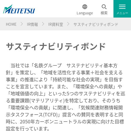
Language
検索
メニュー
HOME
IR情報
IR資料室
サスティナビリティボンド
IR資料室
English
サスティナビリティボンド
IR資料室トップ
簡体中文
経営計画（企業サイトへ）
繁体中文
当社では「名鉄グループ サステナビリティ基本方
決算短信
針」を策定し、「地域を活性化する事業＋社会を支える
한국어
事業」の推進により「持続可能な社会の実現」を目指す
決算説明会資料等
ことを宣言しています。また、「環境保全への貢献」や
「地域価値の向上」といった5つのサステナビリティを巡
ภาษาไทย
適時開示情報
る重要課題(マテリアリティ)を特定しており、そのうち
「環境保全への貢献」に関連し、「気候関連財務情報開
有価証券報告書・半期報告書・四半期報告書
示タスクフォース(TCFD)」提言への賛同を表明すると同
時に、2050年カーボンニュートラルの実現に向けた目標
統合報告書
設定を行っています。