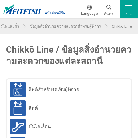
Language
ค้นหา
เมนู
รถไฟและตั๋ว
ข้อมูลสิ่งอำนวยความสะดวกสำหรับผู้พิการ
Chikkō Line
สถานะการเดินรถของรถไฟปัจจุบัน
日本語
Chikkō Line / ข้อมูลสิ่งอำนวยคว
จากและไปสนามบิน
English
ามสะดวกของแต่ละสถานี
簡体中文
ข้อมูลรถไฟและตั๋ว
繁体中文
ข้อมูลรถไฟและตั๋ว
ลิฟต์สำหรับรถเข็นผู้พิการ
แผนที่เส้นทาง
한국어
ลิฟต์
แผนที่คำแนะนำสำหรับสถานีหลัก
บันไดเลื่อน
ข้อมูลสิ่งอำนวยความสะดวกสำหรับผู้พิการ