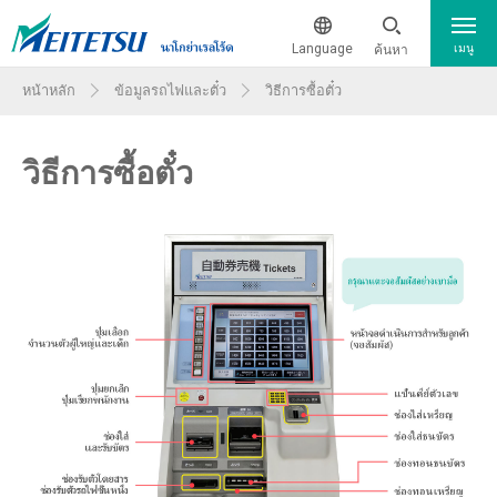
Language
ค้นหา
เมนู
หน้าหลัก
ข้อมูลรถไฟและตั๋ว
วิธีการซื้อตั๋ว
สถานะการเดินรถของรถไฟปัจจุบัน
日本語
วิธีการซื้อตั๋ว
จากและไปสนามบิน
English
簡体中文
ข้อมูลรถไฟและตั๋ว
繁体中文
ข้อมูลรถไฟและตั๋ว
แผนที่เส้นทาง
한국어
แผนที่คำแนะนำสำหรับสถานีหลัก
ข้อมูลสิ่งอำนวยความสะดวกสำหรับผู้พิการ