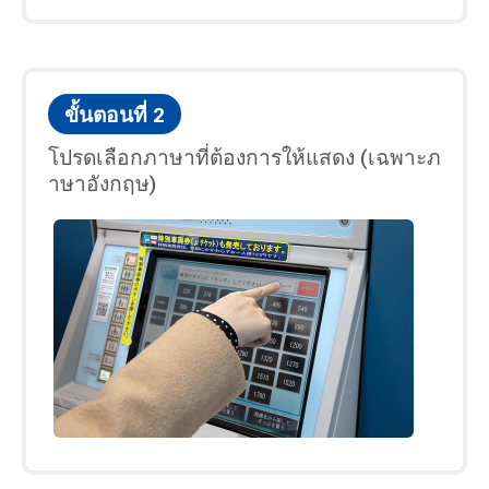
Company Profile・I
จองตั๋วรถไฟชั้น
R(เฉพาะภาษาอังกฤ
หนึ่งทางอินเตอร์
ษ)
เน็ต
ขั้นตอนที่ 2
โปรดเลือกภาษาที่ต้องการให้แสดง (เฉพาะภ
าษาอังกฤษ)