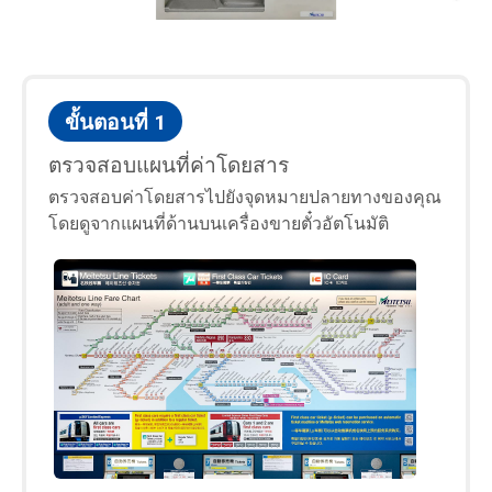
ข้อมูลรถไฟชั้นหนึ่ง
ข้อมูลตั๋ว
ขั้นตอนที่ 1
ตั๋วรถไฟชั้นหนึ่ง (μticket)
ตรวจสอบแผนที่ค่าโดยสาร
วิธีการซื้อตั๋ว
ตรวจสอบค่าโดยสารไปยังจุดหมายปลายทางของคุณ
โดยดูจากแผนที่ด้านบนเครื่องขายตั๋วอัตโนมัติ
เกี่ยวกับ "manaca"
Special Discount Tickets
Tap to Ride
สถานที่ท่องเที่ยว
สิ่งอำนวยความสะดวก - Wi-Fi และอื่นๆ