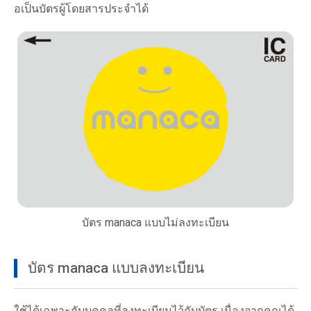
อเป็นบัตรผู้โดยสารประจำได้
บัตร manaca แบบไม่ลงทะเบียน
บัตร manaca แบบลงทะเบียน