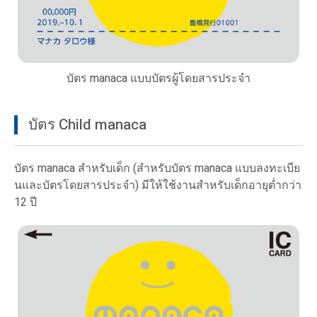
บัตร manaca แบบบัตรผู้โดยสารประจำ
บัตร Child manaca
บัตร manaca สำหรับเด็ก (สำหรับบัตร manaca แบบลงทะเบีย
นและบัตรโดยสารประจำ) มีให้ใช้งานสำหรับเด็กอายุต่ำกว่า
12 ปี