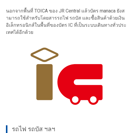
นอกจากพื้นที่ TOICA ของ JR Central แล้วบัตร manaca ยังส
ามารถใช้สำหรับโดยสารรถไฟ รถบัส และซื้อสินค้าด้วยเงิน
อิเล็กทรอนิกส์ในพื้นที่ของบัตร IC ที่เป็นระบบเดินทางทั่วประ
เทศได้อีกด้วย
รถไฟ รถบัส ฯลฯ