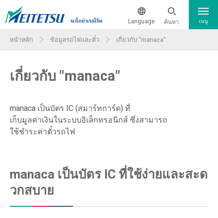
Language
ค้นหา
เมนู
หน้าหลัก
ข้อมูลรถไฟและตั๋ว
เกี่ยวกับ "manaca"
สถานะการเดินรถของรถไฟปัจจุบัน
日本語
เกี่ยวกับ "manaca"
จากและไปสนามบิน
English
簡体中文
ข้อมูลรถไฟและตั๋ว
manaca เป็นบัตร IC (สมาร์ทการ์ด) ที่
เก็บมูลค่าเงินในระบบอิเล็กทรอนิกส์ ซึ่งสามารถ
繁体中文
ใช้ชำระค่าตั๋วรถไฟ
ข้อมูลรถไฟและตั๋ว
แผนที่เส้นทาง
한국어
manaca เป็นบัตร IC ที่ใช้ง่ายและสะด
แผนที่คำแนะนำสำหรับสถานีหลัก
วกสบาย
ข้อมูลสิ่งอำนวยความสะดวกสำหรับผู้พิการ