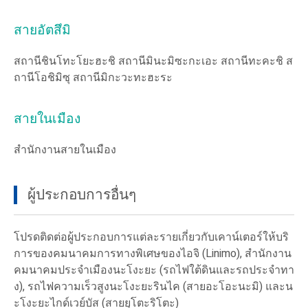
สายอัตสึมิ
สถานีชินโทะโยะฮะชิ สถานีมินะมิซะกะเอะ สถานีทะคะชิ ส
ถานีโอชิมิซุ สถานีมิกะวะทะฮะระ
สายในเมือง
สำนักงานสายในเมือง
ผู้ประกอบการอื่นๆ
โปรดติดต่อผู้ประกอบการแต่ละรายเกี่ยวกับเคาน์เตอร์ให้บริ
การของคมนาคมการทางพิเศษของไอจิ (Linimo), สำนักงาน
คมนาคมประจำเมืองนะโงะยะ (รถไฟใต้ดินและรถประจำทา
ง), รถไฟความเร็วสูงนะโงะยะรินไค (สายอะโอะนะมิ) และน
ะโงะยะไกด์เวย์บัส (สายยุโตะริโตะ)