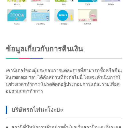
ข้อมูลเกี่ยวกับการคืนเงิน
เคาน์เตอร์ของผู้ประกอบการแต่ละรายที่สามารถซื้อหรือคืนเ
งิน manaca ฯลฯ ได้คือสถานที่ดังต่อไปนี้ โดยจะดำเนินการใ
นช่วงเวลาทำการ โปรดติดต่อผู้ประกอบการแต่ละรายเพื่อส
อบถามเวลาทำการ
บริษัทรถไฟนะโงะยะ
สถานีที่มีพนักงานจำหน่ายตั๋ว (ยกเว้นสถานีอะคะอิเกะแล