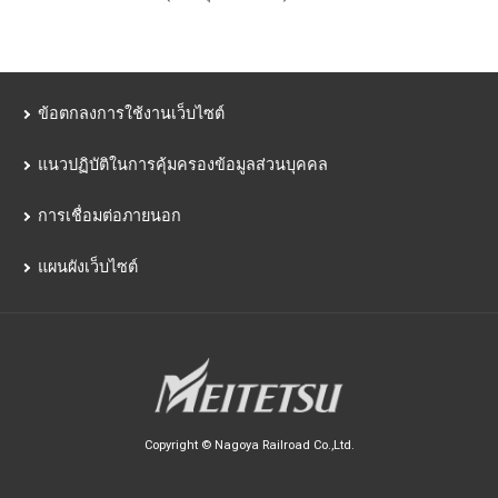
ข้อตกลงการใช้งานเว็บไซต์
แนวปฏิบัติในการคุ้มครองข้อมูลส่วนบุคคล
การเชื่อมต่อภายนอก
แผนผังเว็บไซต์
Copyright © Nagoya Railroad Co.,Ltd.