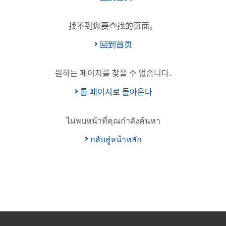
找不到您要查找的页面。
回到首页
원하는 페이지를 찾을 수 없습니다.
톱 페이지로 돌아온다
ไม่พบหน้าที่คุณกำลังค้นหา
กลับสู่หน้าหลัก