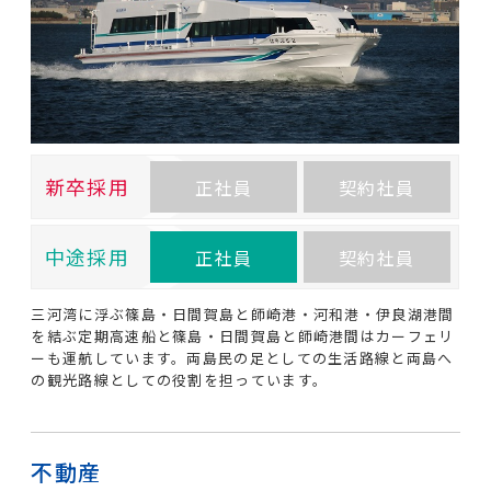
新卒採用
正社員
契約社員
中途採用
正社員
契約社員
三河湾に浮ぶ篠島・日間賀島と師崎港・河和港・伊良湖港間
を結ぶ定期高速船と篠島・日間賀島と師崎港間はカーフェリ
ーも運航しています。両島民の足としての生活路線と両島へ
の観光路線としての役割を担っています。
不動産