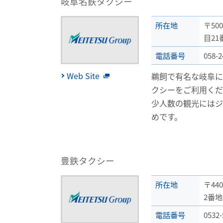
岐阜名鉄タクシー
所在地
〒50
目21
電話番号
058-2
Web Site
鵜飼で有名な岐阜
クシーをご利用く
少人数の観光にはジ
めです。
豊鉄タクシー
所在地
〒44
2番地
電話番号
0532-