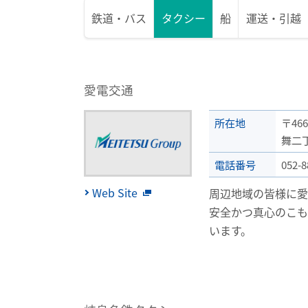
鉄道
・
バス
タクシー
船
運送
・
引越
愛電交通
所在地
〒46
舞二
電話番号
052-8
Web Site
周辺地域の皆様に愛
安全かつ真心のこ
います。