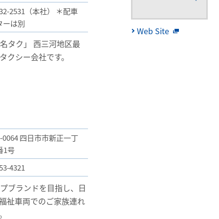
5-32-2531（本社） ＊配車
ターは別
Web Site
名タク」 西三河地区最
タクシー会社です。
0-0064 四日市市新正一丁
番1号
53-4321
ップブランドを目指し、日
福祉車両でのご家族連れ
。