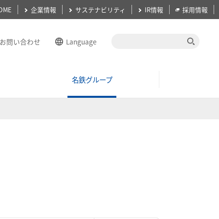
OME
企業情報
サステナビリティ
IR情報
採用情報
お問い合わせ
Language
English
名鉄グループ
簡体中文
繁体中文
ーガン
経営計画
한국어
ภาษาไทย