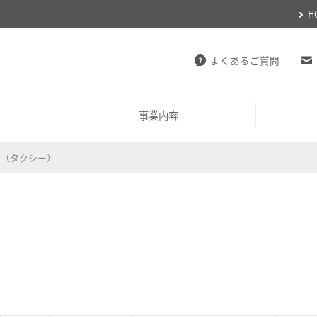
H
よくあるご質問
事業内容
ト（タクシー）
名鉄グループ経営ビジョン
50音別リスト
鉄軌道事業
名鉄グループ経営ビジョンスロ
不動産事業
業種別リスト