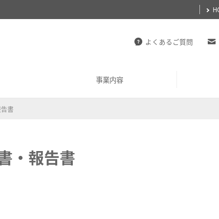
H
よくあるご質問
事業内容
報告書
名鉄グループ経営ビジョン
50音別リスト
鉄軌道事業
名鉄グループ経営ビジョンスロ
不動産事業
業種別リスト
書・報告書