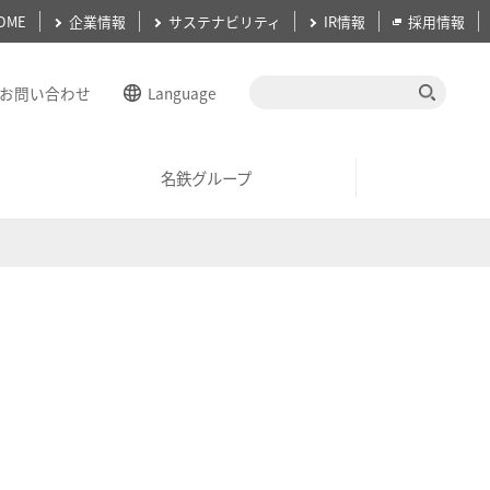
OME
企業情報
サステナビリティ
IR情報
採用情報
お問い合わせ
Language
English
名鉄グループ
簡体中文
繁体中文
ーガン
経営計画
한국어
ภาษาไทย