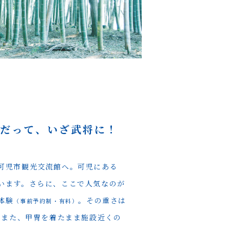
子だって、
いざ武将に！
可児市観光交流館へ。可児にある
います。さらに、ここで人気なのが
体験
。その重さは
（事前予約制・有料）
上！また、甲冑を着たまま施設近くの