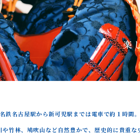
名鉄名古屋駅から新可児駅
までは電車で約１時間
川や竹林、鳩吹山など
自然豊かで、歴史的に
貴重な