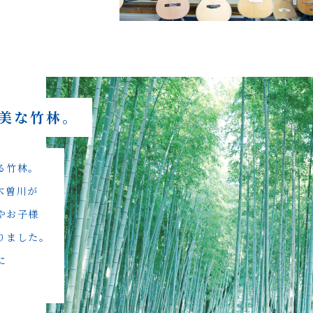
美な竹林。
る竹林。
木曽川が
やお子様
りました。
に