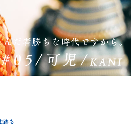
。
史跡も