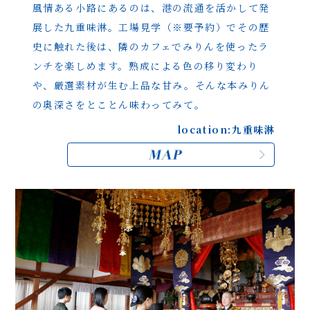
風情ある小路にあるのは、港の流通を活かして発
展した
九重味淋。工場見学（※要予約）でその歴
史に触れた後は、
隣のカフェでみりんを使ったラ
ンチを楽しめます。
熟成による色の移り変わり
や、厳選素材が生む上品な甘み。
そんな本みりん
の奥深さをとことん味わってみて。
location:九重味淋