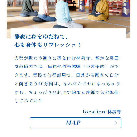
静寂に身をゆだねて、
心も身体もリフレッシュ！
大勢が賑わう通りに凛と佇む林泉寺。静かな雰囲
気の
境内では、座禅や作務体験（※要予約）がで
きます。実際の
修行部屋で、日常から離れて自分
と向きあう40分間は、
なんだかクセになっちゃう
かも。
ちょっぴり早起きで始まる座禅で気分転換
してみては？
location:林泉寺