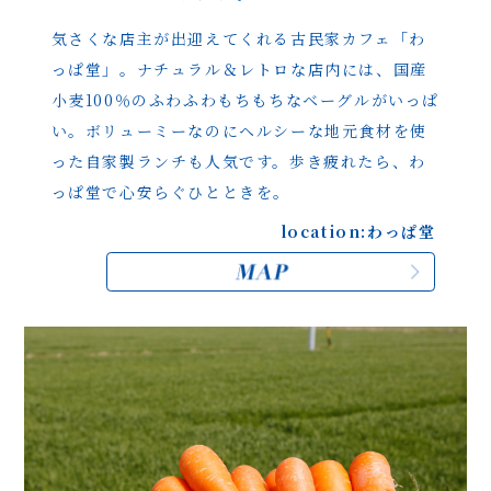
気さくな店主が出迎えてくれる古民家カフェ「わ
っぱ堂」。
ナチュラル＆レトロな店内には、国産
小麦100％の
ふわふわもちもちなベーグルがいっぱ
い。ボリューミーなのに
ヘルシーな地元食材を使
った自家製ランチも人気です。
歩き疲れたら、わ
っぱ堂で心安らぐひとときを。
location:わっぱ堂