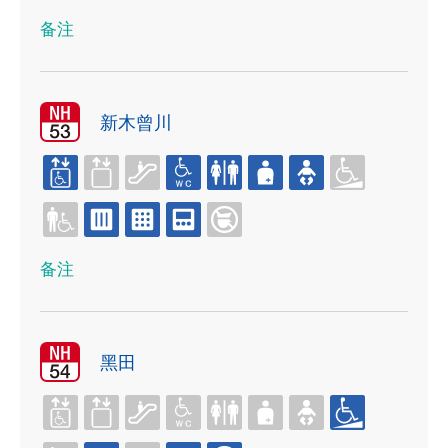
备注
新木曾川
备注
黑田