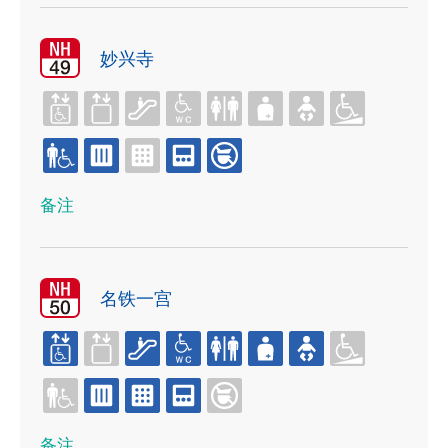
妙兴寺
备注
名铁一宫
备注