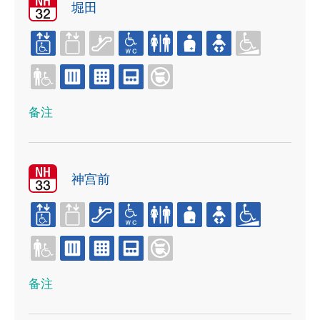
堀田
备注
神宫前
备注