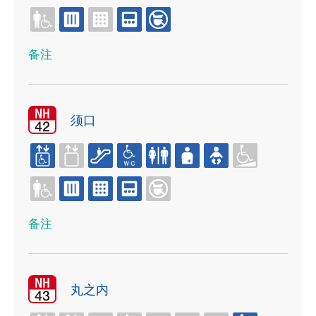
备注
须口
备注
丸之内