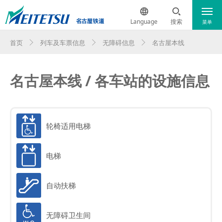
Language
搜索
菜单
首页
列车及车票信息
无障碍信息
名古屋本线
列车当前的运行状况
日本語
往返机场
名古屋本线 / 各车站的设施信息
English
繁体中文
列车及车票信息
轮椅适用电梯
한국어
列车及车票信息
路线图
电梯
ภาษาไทย
主要车站指引图
自动扶梯
无障碍信息
无障碍卫生间
一等车介绍