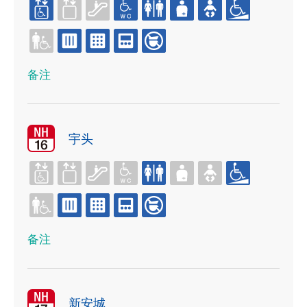
备注
宇头
备注
新安城