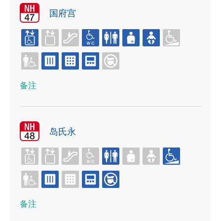
国府宫
备注
岛氏永
备注