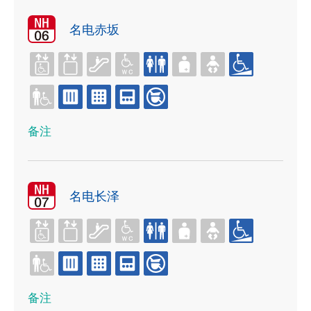
名电赤坂
备注
名电长泽
备注