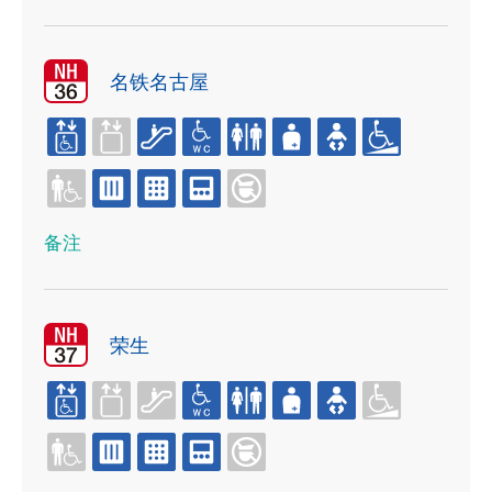
名铁名古屋
备注
荣生