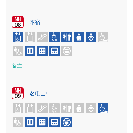
本宿
备注
名电山中