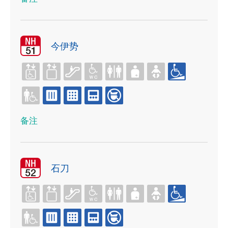
今伊势
备注
石刀