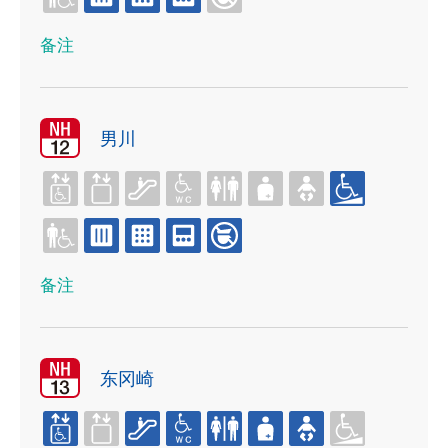
备注
男川
备注
东冈崎