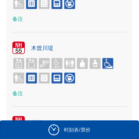
备注
木曾川堤
备注
笠松
时刻表/票价