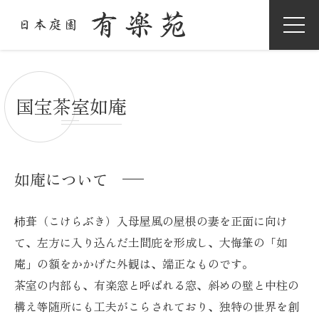
国宝茶室如庵
如庵について
杮葺（こけらぶき）入母屋風の屋根の妻を正面に向け
て、左方に入り込んだ土間庇を形成し、大悔筆の「如
庵」の額をかかげた外観は、端正なものです。
茶室の内部も、有楽窓と呼ばれる窓、斜めの壁と中柱の
構え等随所にも工夫がこらされており、独特の世界を創