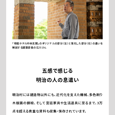
「帝国ホテル中央玄関」のオリジナルの部分（左）と復元した部分（右）の違いを
解説する
建築部長の石川さん
五感で感じる
明治の人の息遣い
明治村には建造物以外にも、近代化を支えた機械、多色刷り
木版画の錦絵、そして宮廷家具や生活道具に至るまで、3万
点を超える貴重な資料も収集・保存されています。