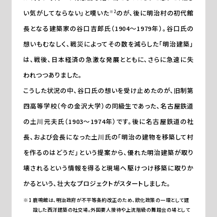
い気がしてならない」と嘆いた
のが、後に明治村の初代館
※2
長となる建築家の谷口吉郎氏（1904～1979年）。谷口氏の
想いもむなしく、戦災によってその数を減らした「明治建築」
は、戦後、日本経済の急激な発展とともに、さらに急速に失
われつつありました。
こうした状況の中、谷口氏の想いを受け止めたのが、旧制第
四高等学校（今の金沢大学）の同級生であった、名古屋鉄道
の土川元夫氏（1903～1974年）です。後に名古屋鉄道の社
長、および会長になった土川氏の「明治の建物を移築して村
を作るのはどうだ」という提案から、優れた明治建築が取り
壊されるという情報を得ると現場へ駆けつけ移築に取りか
かるという、壮大なプロジェクトがスタートしました。
鹿鳴館は、明治政府が不平等条約改正のため、欧化政策の一環として建
設した西洋建築の社交場。外国要人接待や上流階級の舞踏会の場として