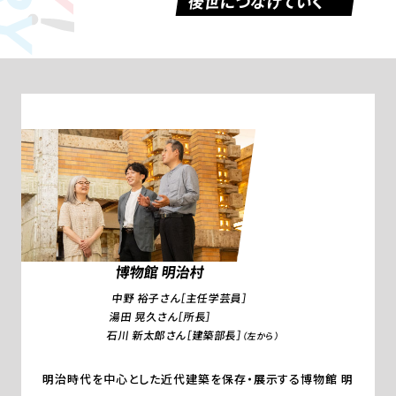
後世につなげていく
博物館 明治村
中野 裕子さん［主任学芸員］
湯田 晃久さん［所長］
石川 新太郎さん［建築部長］
（左から）
明治時代を中心とした近代建築を保存・展示する博物館 明