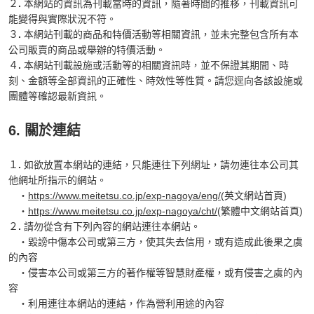
２
.
本網站的資訊為刊載當時的資訊，隨著時間的推移，刊載資訊可
能變得與實際狀況不符。
３
.
本網站刊載的商品和特價活動等相關資訊，並未完整包含所有本
公司販賣的商品或舉辦的特價活動。
４
.
本網站刊載設施或活動等的相關資訊時，並不保證其期間、時
刻、金額等全部資訊的正確性、時效性等性質。請您逕向各該設施或
團體等確認最新資訊。
6. 關於連結
１
.
如欲放置本網站的連結，只能連往下列網址，請勿連往本公司其
他網址所指示的網站。
・
https://www.meitetsu.co.jp/exp-nagoya/eng/
(英文網站首頁)
・
https://www.meitetsu.co.jp/exp-nagoya/cht/
(繁體中文網站首頁)
２
.
請勿從含有下列內容的網站連往本網站。
・毀謗中傷本公司或第三方，使其失去信用，或有造成此後果之虞
的內容
・侵害本公司或第三方的著作權等智慧財產權，或有侵害之虞的內
容
・利用連往本網站的連結，作為營利用途的內容