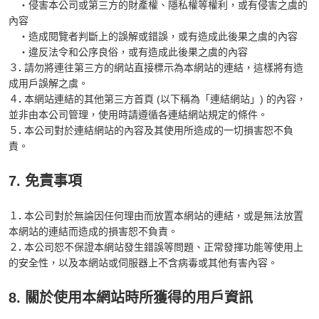
・侵害本公司或第三方的財產權、隱私權等權利，或有侵害之虞的
內容
・造成閱覽者判斷上的誤解或錯誤，或有造成此後果之虞的內容
・違反法令和公序良俗，或有造成此後果之虞的內容
３
.
請勿將連往第三方的網站直接標示為本網站的連結，這樣將有造
成用戶誤解之虞。
４
.
本網站連結的其他第三方首頁 (以下稱為「連結網站」) 的內容，
並非由本公司管理，使用時請遵循各連結網站規定的條件。
５
.
本公司對於連結網站的內容及其使用所造成的一切損害恕不負
責。
7. 免責事項
１
.
本公司對於無論因任何理由而放置本網站的連結，或是無法放置
本網站的連結而造成的損害恕不負責。
２
.
本公司恕不保證本網站發生錯誤等問題、正常發揮功能等使用上
的安全性，以及本網站或伺服器上不含病毒或其他有害內容。
8. 關於使用本網站時所獲得的用戶資訊