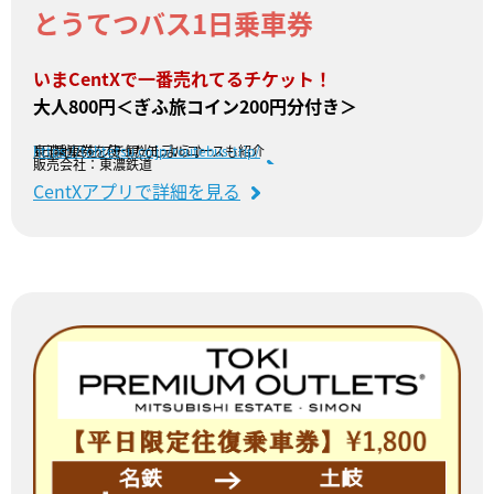
とうてつバス1日乗車券
いまCentXで一番売れてるチケット！
大人800円＜ぎふ旅コイン200円分付き＞
東濃地区をプチ観光しよう♪
1日乗車券を使ったモデルコースも紹介
https://tohtetsu.co.jp/routebus-trip/
販売会社：東濃鉄道
CentXアプリで詳細を見る