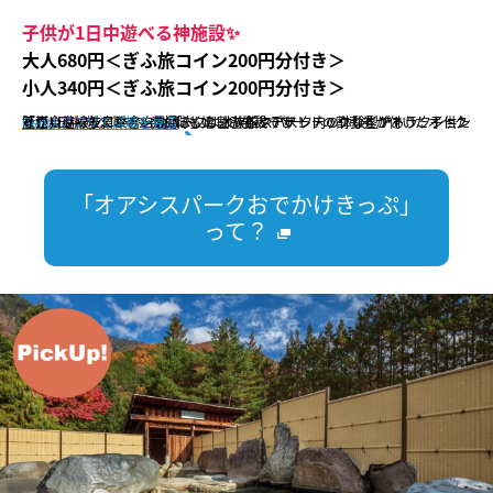
子供が1日中遊べる神施設✨
大人680円＜ぎふ旅コイン200円分付き＞
小人340円＜ぎふ旅コイン200円分付き＞
笠松川島線１日フリーきっぷに、オアシスパーク内の体験型アトラクション「トレジャーストーン発掘隊」の割引券とデザートの割引券が付いたオトクなきっぷです。オアシスパークは水族館やアスレチックなどがあり、子供たちが1日中遊べてママさんにも嬉しい施設です！
販売会社：岐阜乗合自動車
CentXアプリで詳細を見る
「オアシスパークおでかけきっぷ」
って？