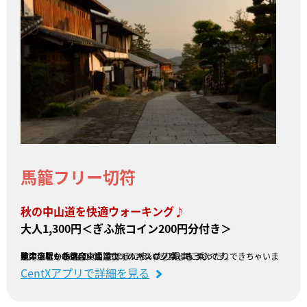
馬籠フリー切符
秋の中山道を快適ウォーキング♪
大人1,300円＜ぎふ旅コイン200円分付き＞
中津川駅から落合・馬籠までのバスのフリーきっぷです。
途中下車もOKなので、気ままに歩いたり電車に乗ったりできちゃいます。
秋の涼しい季節に中山道ウォーキングを楽しもう♪
販売会社：北恵那交通
CentXアプリで詳細を見る