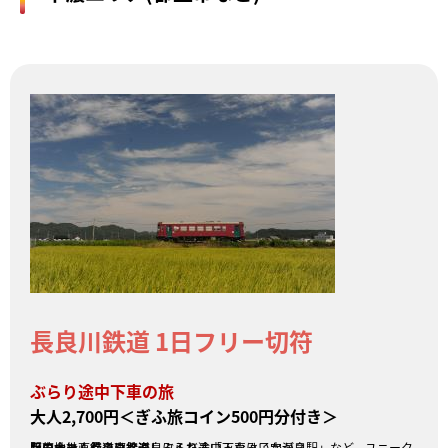
長良川鉄道 1日フリー切符
ぶらり途中下車の旅
大人2,700円＜ぎふ旅コイン500円分付き＞
目的地に直行ではなく、ぶらり途中下車はいかが？
駅のホームから直接温泉に入れる「みなみ子宝温泉駅」など、ユニークなローカル鉄道をお楽しみください。
販売会社：長良川鉄道