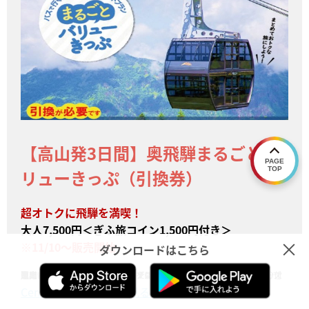
【高山発3日間】奥飛騨まるごとバ
PAGE
TOP
リューきっぷ（引換券）
超オトクに飛騨を満喫！
大人7,500円＜ぎふ旅コイン1,500円付き＞
※11/10～販売開始
ダウンロードはこちら
高山バスセンター～新穂高ロープウェイの2日間フリー切符と、ロープウェイ乗車券がセットのきっぷです！
通常で購入するより断然安いうえに、更にぎふ旅コインが1,300円分付いたお得すぎるきっぷ。
国内唯一の二階建てロープウェイにのって紅葉をお楽しみください。
※ロープウェイは緊急メンテナンスのため11月9日まで休止しております。
販売会社：濃飛乗合自動車
CentXアプリで詳細を見る