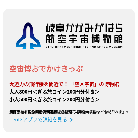
空宙博おでかけきっぷ
大迫力の飛行機を間近で！ 「空×宇宙」の博物館
大人800円＜ぎふ旅コイン200円分付き＞
小人500円＜ぎふ旅コイン200円分付き＞
各務原市の博物館の入館券と、各務原市ふれあいバスの1dayフリーきっぷがセットになった便利でオトクな切符です。
「はやぶさ2」の実物大模型や「零戦」の実物大模型なども見られます！
館内でもぎふ旅コイン利用可能店舗がございます^^
販売会社：岐阜乗合自動車
CentXアプリで詳細を見る