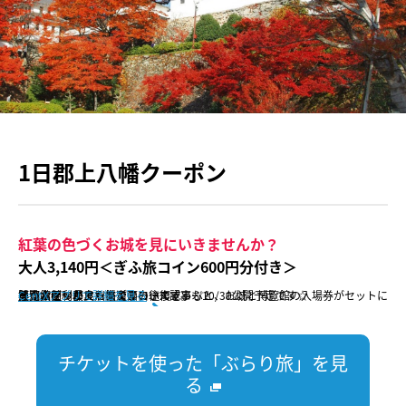
1日郡上八幡クーポン
紅葉の色づくお城を見にいきませんか？
大人3,140円＜ぎふ旅コイン600円分付き＞
美濃太田～郡上八幡までの往復きっぷと、お城と博覧館の入場券がセットになった便利でオトクなきっぷです。
博覧館がマニアックで面白いんです…！
きっぷをつかったモデルコース記事も10/30公開予定です☆
販売会社：長良川鉄道
CentXアプリで詳細を見る
チケットを使った「ぶらり旅」を見
る