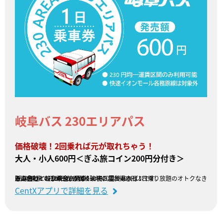
岐阜バス 230エリアパス
価格破壊！2回乗れば元が取れちゃう！
大人・小人600円＜ぎふ旅コイン200円分付き＞
その名のとおり岐阜バスの230円区間であれば1日乗り放題のオトクなきっぷ✨
ぎふ旅コイン200円分が付くので、実質400円！
2回の乗車で元がとれる価格破壊の超お得きっぷです。
販売会社：岐阜乗合自動車
CentXアプリで詳細を見る