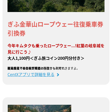
ぎふ金華山ロープウェー往復乗車券
引換券
今年キムタクも乗ったロープウェー...!紅葉の岐阜城を
見に行こう♪
大人1,100円＜ぎふ旅コイン200円分付き＞
岐阜城までのロープウェー往復きっぷです。
紅葉を見下ろしながら頂上へ！
ぎふ旅コインは乗り場内の売店でも利用できますよ。
販売会社：岐阜観光索道
CentXアプリで詳細を見る