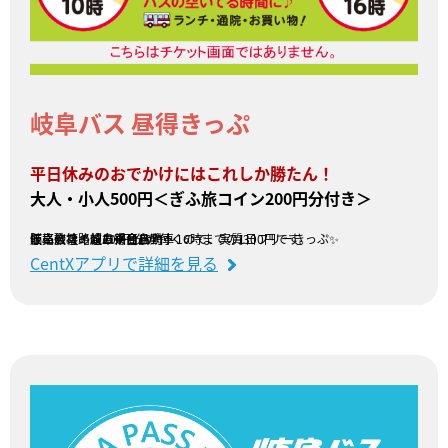
岐阜バス 昼得きっぷ
平日休みのおでかけにはこれしか勝たん！
大人・小人500円＜ぎふ旅コイン200円分付き＞
岐阜バス路線の平日10時～16時までの1日フリーきっぷ✨
ぎふ旅コイン200円分が付くので、実質300円です。
価格破壊の超お得商品！！
販売会社：岐阜乗合自動車
CentXアプリで詳細を見る