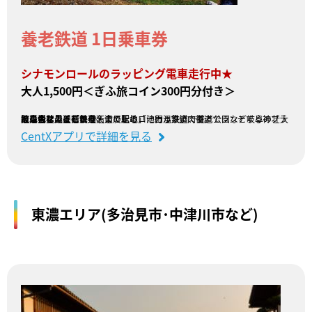
養老鉄道 1日乗車券
シナモンロールのラッピング電車走行中★
大人1,500円＜ぎふ旅コイン300円分付き＞
北は揖斐川、南は桑名まで走るローカル鉄道です。
岐阜のマチュピチュ、道の駅の「池田温泉」、養老公園など岐阜の壮大な景色を見に行こう！！
担当者は最近「養老天命反転地」に行って焼肉街道でランチする神プランを楽しみました^^
販売会社：養老鉄道
CentXアプリで詳細を見る
東濃エリア(多治見市･中津川市など)