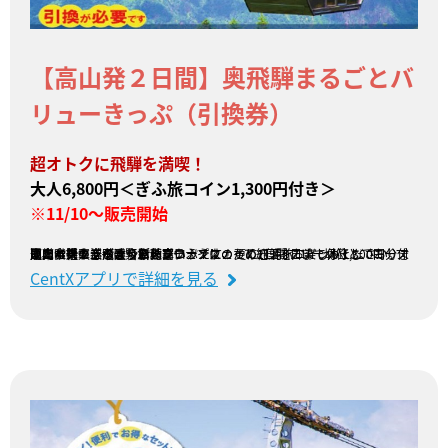
【高山発２日間】奥飛騨まるごとバ
リューきっぷ（引換券）
超オトクに飛騨を満喫！
大人6,800円＜ぎふ旅コイン1,300円付き＞
※11/10～販売開始
高山バスセンター～新穂高ロープウェイの2日間フリー切符と、ロープウェイ乗車券がセットのきっぷです！
通常で購入するより断然安いうえに、更にぎふ旅コインが1,300円分付いたお得すぎるきっぷ。
国内唯一の二階建てロープウェイにのって紅葉をお楽しみください。
※ロープウェイは緊急メンテナンスのため11月9日まで休止しております。
販売会社：濃飛乗合自動車
CentXアプリで詳細を見る