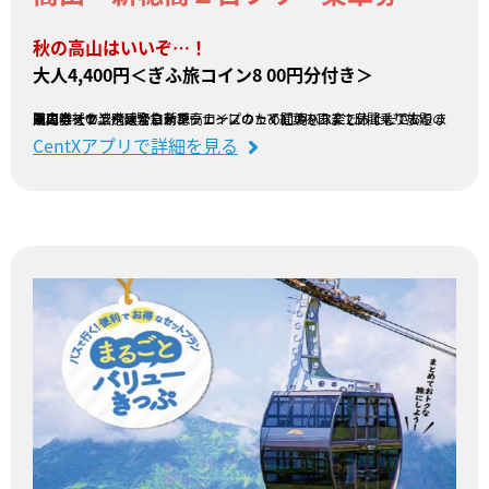
秋の高山はいいぞ…！
大人4,400円＜ぎふ旅コイン8
00円分付き＞
高山バスセンターから新穂高ロープウェイ間のバスに2日間乗り放題の乗車券です。
国内唯一の二階建てロープウェイにのって紅葉をお楽しみください。
※ロープウェイは緊急メンテナンスのため11月9日まで休止しております。
販売会社：濃飛乗合自動車
CentXアプリで詳細を見る