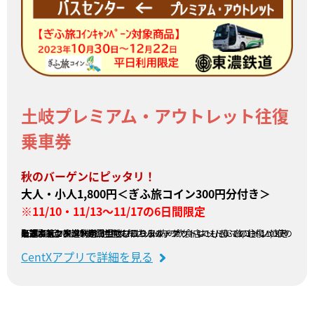
土岐プレミアム・アウトレット往復
乗車券
秋のバーゲンにピッタリ！
大人・小人1,800円＜ぎふ旅コイン300円分付き＞
※11/10・11/13～11/17の6日間限定
名鉄バスセンターから土岐プレミアム・アウトレットまでの往復バスきっぷです。
高速バスで片道70分！ アウトレット内の飲食店でもぎふ旅コインが使えてオトク♪
※ぎふ旅コイン利用加盟店に限ります。
※本キャンペーン期間中でもこちらのチケットは11/10･11/13~11/17の6日間限定ですのでご注意ください。
販売会社：東濃鉄道
CentXアプリで詳細を見る