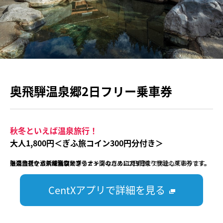
奥飛騨温泉郷2日フリー乗車券
秋冬といえば温泉旅行！
大人1,800円＜ぎふ旅コイン300円分付き＞
平湯温泉から新穂高ロープウェイ間のバスに2日間乗り放題の乗車券です。
温泉旅行をバスで満喫できるオトクなきっぷです♪
※ロープウェイは緊急メンテナンスのため11月9日まで休止しております。
販売会社：濃飛乗合自動車
CentXアプリで詳細を見る