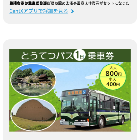
中津川市の温泉『おんぽいの湯』入浴券とバス往復券がセットになったお得なチケットです♪
バスならお風呂上りにお酒も飲めます！最高！
販売会社：北恵那交通
CentXアプリで詳細を見る