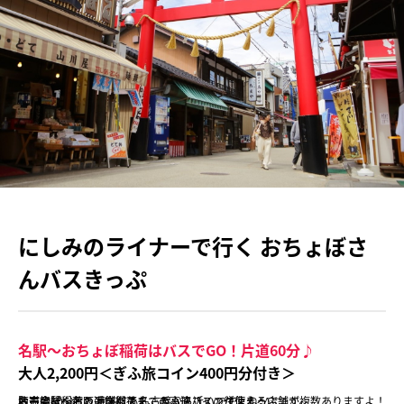
にしみのライナーで行く おちょぼさ
んバスきっぷ
名駅～おちょぼ稲荷はバスでGO！片道60分♪
大人2,200円＜ぎふ旅コイン400円分付き＞
名古屋駅～おちょぼ稲荷までの高速バスの往復きっぷです。
片道約60分と、意外にも名古屋から近いですよね^^
おちょぼ稲荷の商店街でも、ぎふ旅コインが使える店舗が複数ありますよ！
販売会社：名阪近鉄バス