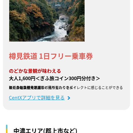
樽見鉄道 1日フリー乗車券
のどかな景観が味わえる
大人1,600円＜ぎふ旅コイン300円分付き＞
のどかな自然や、季節の移り変わりをダイレクトに感じることができるローカル鉄道です。
モレラ岐阜や大垣城など見所もたくさん！
販売会社：樽見鉄道
CentXアプリで詳細を見る
中濃エリア(郡上市など)