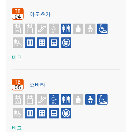
아오츠카
비고
쇼바타
비고