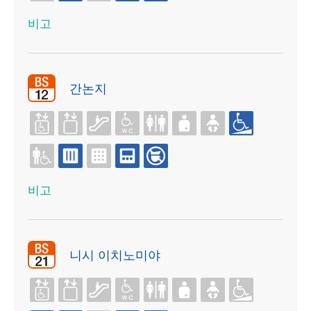
비고
간논지
비고
니시 이치노미야