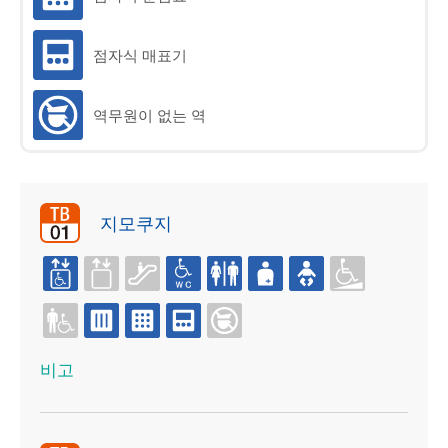
e・IR(영어만)
차권 서비스
점자식 매표기
역무원이 없는 역
지모쿠지
비고