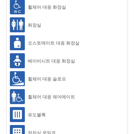
휠체어 대응 화장실
승차권 안내
화장실
특별차량권(μticket)
표 구입 방법
오스토메이트 대응 화장실
IC카드 「manaca」
베이비시트 대응 화장실
할인 승차권
휠체어 대응 슬로프
Tap to Ride
관광
휠체어 대응 체어메이트
시설 기능 - Wi-Fi 등
유도블록
Company Profil
특별차 모바일 승
점자식 운임표