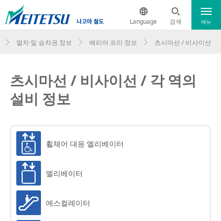
Language
검색
메뉴
열차 및 승차권 정보
배리어 프리 정보
츠시마선 / 비사이선
열차 운행 현황
日本語
공항 가는 길과 오는 길
츠시마선 / 비사이선 / 각 역의
English
설비 정보
簡体中文
열차 및 승차권 정보
繁体中文
열차 및 승차권 정보
휠체어 대응 엘리베이터
노선도
ภาษาไทย
엘리베이터
주요역 구내도
배리어 프리 정보
에스컬레이터
특별차 안내